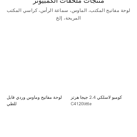
منتجات ملحقات الكمبيوتر
لوحة مفاتيح المكتب، الماوس، سماعة الرأس، كراسي المكتب
المريحة، إلخ
WIRELE
كومبو لاسلكي 2.4 جيجا هرتز
لوحة مفاتيح وماوس وردي قابل
C
C4120little
للطي