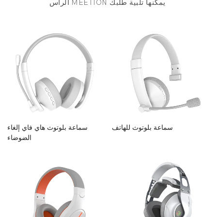
الرأس MEETION يمكنها تلبية طلبك
سماعة بلوتوث للهاتف
سماعة بلوتوث هاي فاي إلغاء
الضوضاء