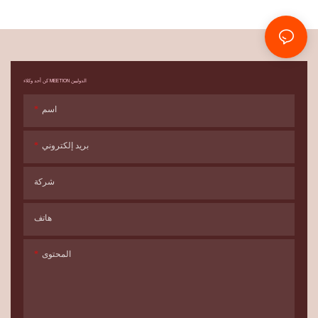
كن أحد وكلاء MEETION الدوليين
اسم
بريد إلكتروني
شركة
هاتف
المحتوى