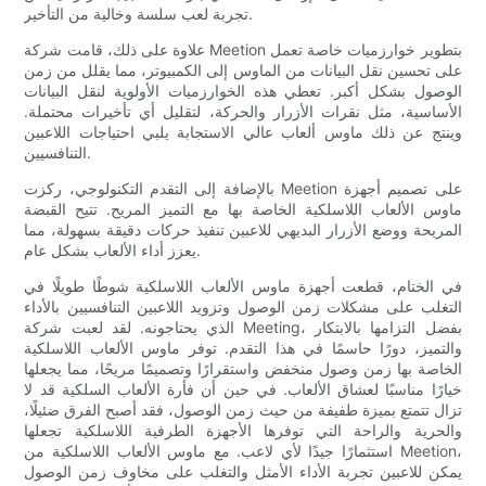
تجربة لعب سلسة وخالية من التأخير.
علاوة على ذلك، قامت شركة Meetion بتطوير خوارزميات خاصة تعمل
على تحسين نقل البيانات من الماوس إلى الكمبيوتر، مما يقلل من زمن
الوصول بشكل أكبر. تعطي هذه الخوارزميات الأولوية لنقل البيانات
الأساسية، مثل نقرات الأزرار والحركة، لتقليل أي تأخيرات محتملة.
وينتج عن ذلك ماوس ألعاب عالي الاستجابة يلبي احتياجات اللاعبين
التنافسيين.
بالإضافة إلى التقدم التكنولوجي، ركزت Meetion على تصميم أجهزة
ماوس الألعاب اللاسلكية الخاصة بها مع التميز المريح. تتيح القبضة
المريحة ووضع الأزرار البديهي للاعبين تنفيذ حركات دقيقة بسهولة، مما
يعزز أداء الألعاب بشكل عام.
في الختام، قطعت أجهزة ماوس الألعاب اللاسلكية شوطًا طويلًا في
التغلب على مشكلات زمن الوصول وتزويد اللاعبين التنافسيين بالأداء
الذي يحتاجونه. لقد لعبت شركة Meeting، بفضل التزامها بالابتكار
والتميز، دورًا حاسمًا في هذا التقدم. توفر ماوس الألعاب اللاسلكية
الخاصة بها زمن وصول منخفض واستقرارًا وتصميمًا مريحًا، مما يجعلها
خيارًا مناسبًا لعشاق الألعاب. في حين أن فأرة الألعاب السلكية قد لا
تزال تتمتع بميزة طفيفة من حيث زمن الوصول، فقد أصبح الفرق ضئيلًا،
والحرية والراحة التي توفرها الأجهزة الطرفية اللاسلكية تجعلها
استثمارًا جيدًا لأي لاعب. مع ماوس الألعاب اللاسلكية من Meetion،
يمكن للاعبين تجربة الأداء الأمثل والتغلب على مخاوف زمن الوصول