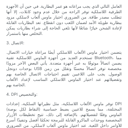
العامل التالي الذي يجب مراعاته هو عمر البطارية. في حين أن الأجهزة
الطرفية اللاسلكية توفر الراحة من خلال عدم وجود كابلات، إلا أنها
تتطلب مصدر طاقة. من الضروري اختيار ماوس ألعاب لاسلكي مزود
ببطارية طويلة الأمد لضمان اللعب دون انقطاع. تعد البطاريات القابلة
لإعادة الشحن خيارًا شائعًا لأنها تلغي الحاجة إلى شراء بطاريات يمكن
التخلص منها باستمرار.
3. الاتصال:
يتضمن اختيار ماوس الألعاب اللاسلكي أيضًا مراعاة خيارات الاتصال.
تستخدم العديد من أجهزة الماوس اللاسلكية تقنية Bluetooth، مما
يضمن اتصالاً موثوقًا به عبر أجهزة متعددة. يأتي البعض الآخر مزودًا
بوحدات دونجل USB مخصصة توفر اتصالاً محسنًا وتقلل من زمن
الوصول. يجب على اللاعبين تقييم احتياجات الاتصال الخاصة بهم
وتفضيلاتهم عند اختيار الماوس اللاسلكي المناسب لإعداد الألعاب
الخاصة بهم.
4. DPI والتخصيص:
توفر ماوس الألعاب اللاسلكية، مثل نظيراتها السلكية، إعدادات DPI
(النقاط لكل بوصة) المختلفة، مما يسمح للاعبين بضبط حساسية
الماوس وفقًا لتفضيلاتهم. بالإضافة إلى ذلك، تتيح تخطيطات الأزرار
المخصصة ووحدات الماكرو القابلة للبرمجة تحكمًا أفضل وتنفيذًا أسرع
للأوامر داخل اللعبة. عند اختيار ماوس ألعاب لاسلكي، من الضروري