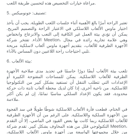
مراعاة خيارات التخصيص هذه لتحسين طريقة اللعب.
5. تصنيف: جونوميكس:
تعتبر الراحة أمرًا بالغ الأهمية أثناء جلسات اللعب الطويلة. يجب أن يأخذ
اختيار ماوس الألعاب اللاسلكي في الاعتبار الراحة والتصميم المريح.
يمكن أن تؤدي بيئة العمل غير الكافية إلى التعب والانزعاج وانخفاض
الأداء. تفتخر شركة Meetion، وهي علامة تجارية رائدة في مجال
الأجهزة الطرفية للألعاب، بتقديم أجهزة ماوس ألعاب لاسلكية مريحة
تلبي احتياجات راحة اللاعبين دون المساس بالأداء.
6. بيئة الألعاب:
تلعب بيئة الألعاب أيضًا دورًا حاسمًا في تحديد مدى صلاحية الأجهزة
الطرفية للألعاب اللاسلكية. يمكن للمساحات المفتوحة الكبيرة أو
الإعدادات التي تتطلب التنقل أن تستفيد بشكل كبير من التكنولوجيا
اللاسلكية. من ناحية أخرى، إذا كان لديك محطة ألعاب ثابتة ذات حركة
محدودة، فقد يكون الإعداد السلكي مناسبًا تمامًا، إن لم يكن أكثر
ملاءمة.
في الختام، قطعت فأرة الألعاب اللاسلكية شوطًا طويلًا في سد الفجوة
بين الأجهزة السلكية واللاسلكية. على الرغم من أن الأجهزة الطرفية
للألعاب اللاسلكية ربما كانت بها بعض القيود في الماضي، إلا أن التقدم
التكنولوجي قلل من هذه المخاوف بشكل كبير. تقدم شركة Meetion،
من خلال مجموعتها الواسعة من أجهزة ماوس الألعاب اللاسلكية،