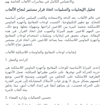
والانغماس الكامل في مغامرات الألعاب الخاصة بهم.
تحليل الإيجابيات والسلبيات: اتخاذ قرار مستنير لنجاح الألعاب
في عالم الألعاب، تعد الدقة والاستجابة واللعب السلس عناصر أساسية
للنجاح. مع تطور التكنولوجيا، اكتسبت لوحات المفاتيح وأجهزة الماوس
اللاسلكية شعبية كبيرة بين اللاعبين لراحتها وسهولة تنقلها. ومع ذلك،
من المهم للاعبين تقييم المزايا والعيوب قبل اتخاذ القرار. في هذه
المقالة، سوف نتعمق في إيجابيات وسلبيات استخدام لوحات المفاتيح
وأجهزة الماوس اللاسلكية، مما يساعد اللاعبين على اتخاذ قرار مستنير
لتحقيق نجاح الألعاب.
إيجابيات لوحات المفاتيح والماوسات اللاسلكية للألعاب
1. الراحة والتنقل
إحدى المزايا الأساسية للوحات المفاتيح وأجهزة الماوس اللاسلكية هي
حرية الحركة التي توفرها. على عكس نظيراتها السلكية، تعمل الأجهزة
الطرفية اللاسلكية على التخلص من الفوضى وتسمح للاعبين بوضع
أنفسهم بشكل مريح. لا يؤدي غياب الأسلاك المتشابكة إلى تعزيز القدرة
على الحركة فحسب، بل يساهم أيضًا في إعداد ألعاب أنيق، مما يخلق
بيئة ألعاب غامرة.
2. تحسين الجماليات وإدارة الفضاء