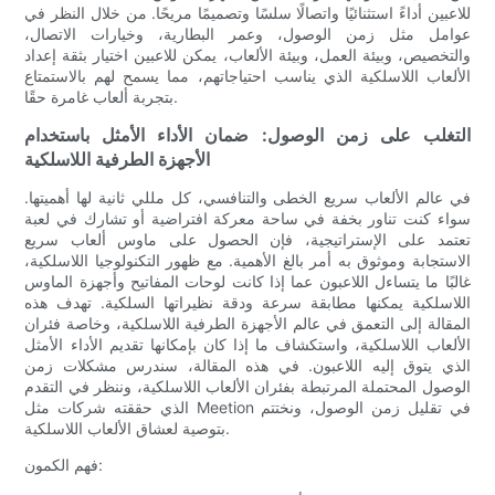
للاعبين أداءً استثنائيًا واتصالًا سلسًا وتصميمًا مريحًا. من خلال النظر في
عوامل مثل زمن الوصول، وعمر البطارية، وخيارات الاتصال،
والتخصيص، وبيئة العمل، وبيئة الألعاب، يمكن للاعبين اختيار بثقة إعداد
الألعاب اللاسلكية الذي يناسب احتياجاتهم، مما يسمح لهم بالاستمتاع
بتجربة ألعاب غامرة حقًا.
التغلب على زمن الوصول: ضمان الأداء الأمثل باستخدام
الأجهزة الطرفية اللاسلكية
في عالم الألعاب سريع الخطى والتنافسي، كل مللي ثانية لها أهميتها.
سواء كنت تناور بخفة في ساحة معركة افتراضية أو تشارك في لعبة
تعتمد على الإستراتيجية، فإن الحصول على ماوس ألعاب سريع
الاستجابة وموثوق به أمر بالغ الأهمية. مع ظهور التكنولوجيا اللاسلكية،
غالبًا ما يتساءل اللاعبون عما إذا كانت لوحات المفاتيح وأجهزة الماوس
اللاسلكية يمكنها مطابقة سرعة ودقة نظيراتها السلكية. تهدف هذه
المقالة إلى التعمق في عالم الأجهزة الطرفية اللاسلكية، وخاصة فئران
الألعاب اللاسلكية، واستكشاف ما إذا كان بإمكانها تقديم الأداء الأمثل
الذي يتوق إليه اللاعبون. في هذه المقالة، سندرس مشكلات زمن
الوصول المحتملة المرتبطة بفئران الألعاب اللاسلكية، وننظر في التقدم
الذي حققته شركات مثل Meetion في تقليل زمن الوصول، ونختتم
بتوصية لعشاق الألعاب اللاسلكية.
فهم الكمون: