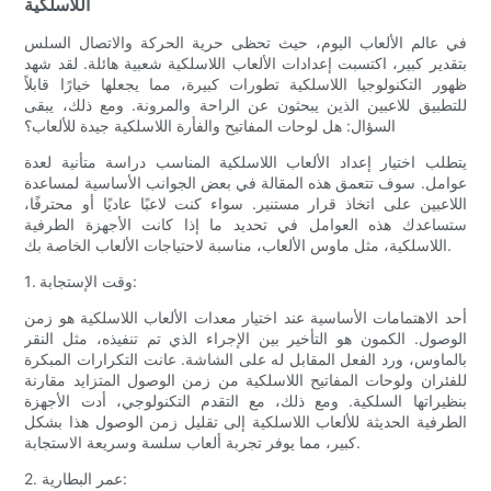
اللاسلكية
في عالم الألعاب اليوم، حيث تحظى حرية الحركة والاتصال السلس
بتقدير كبير، اكتسبت إعدادات الألعاب اللاسلكية شعبية هائلة. لقد شهد
ظهور التكنولوجيا اللاسلكية تطورات كبيرة، مما يجعلها خيارًا قابلاً
للتطبيق للاعبين الذين يبحثون عن الراحة والمرونة. ومع ذلك، يبقى
السؤال: هل لوحات المفاتيح والفأرة اللاسلكية جيدة للألعاب؟
يتطلب اختيار إعداد الألعاب اللاسلكية المناسب دراسة متأنية لعدة
عوامل. سوف تتعمق هذه المقالة في بعض الجوانب الأساسية لمساعدة
اللاعبين على اتخاذ قرار مستنير. سواء كنت لاعبًا عاديًا أو محترفًا،
ستساعدك هذه العوامل في تحديد ما إذا كانت الأجهزة الطرفية
اللاسلكية، مثل ماوس الألعاب، مناسبة لاحتياجات الألعاب الخاصة بك.
1. وقت الإستجابة:
أحد الاهتمامات الأساسية عند اختيار معدات الألعاب اللاسلكية هو زمن
الوصول. الكمون هو التأخير بين الإجراء الذي تم تنفيذه، مثل النقر
بالماوس، ورد الفعل المقابل له على الشاشة. عانت التكرارات المبكرة
للفئران ولوحات المفاتيح اللاسلكية من زمن الوصول المتزايد مقارنة
بنظيراتها السلكية. ومع ذلك، مع التقدم التكنولوجي، أدت الأجهزة
الطرفية الحديثة للألعاب اللاسلكية إلى تقليل زمن الوصول هذا بشكل
كبير، مما يوفر تجربة ألعاب سلسة وسريعة الاستجابة.
2. عمر البطارية: