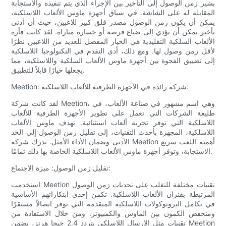
يشير زمن الوصول إلى التأخير بين الإجراء الذي يتم تنفيذه والاستجابة
المقابلة له على الشاشة. في سياق أجهزة ماوس الألعاب اللاسلكية،
يمكن أن يكون زمن الوصول مصدر قلق كبير للاعبين، حيث أن أدنى
تأخير يمكن أن يؤدي إلى ضياع فرصة أو خسارة مباراة. لقد كانت فأرة
الألعاب السلكية التقليدية هي الخيار المفضل للعديد من اللاعبين نظرًا
لأقل زمن وصول لها. ومع ذلك، أدى التقدم في التكنولوجيا اللاسلكية
إلى تضييق الفجوة بين أجهزة ماوس الألعاب السلكية واللاسلكية، مما
يجعلها خيارًا قابلاً للتطبيق.
Meetion: شركة رائدة في الأجهزة الطرفية للألعاب اللاسلكية:
لقد كانت شركة Meetion، وهي اسم مشهور في صناعة الألعاب، في
طليعة الشركات التي تعمل على تطوير الأجهزة الطرفية للألعاب
اللاسلكية التي توفر تجربة ألعاب استثنائية. تهدف ماوس الألعاب
اللاسلكية، المجهزة بأحدث التقنيات، إلى تقليل زمن الوصول إلى الحد
الأدنى وضمان الأداء الأمثل. تدرك شركة Meetion أهمية اللعب سريع
الاستجابة، وتوفر أجهزة ماوس الألعاب اللاسلكية الخاصة بها ذلك تمامًا.
تقليل زمن الوصول: ميزة الاجتماع:
استخدمت Meetion تقنيات مختلفة للتغلب على تحديات زمن الوصول
المرتبطة بفئران الألعاب اللاسلكية. تكمن إحدى ابتكاراتهم الأساسية
في تكامل البروتوكولات اللاسلكية المتقدمة التي توفر اتصالاً مستقرًا
ومنخفض الكمون بين الماوس والكمبيوتر. ومن خلال الاستفادة من
تقنيات مثل الإرسال اللاسلكي بتردد 2.4 جيجا هرتز، يضمن Meetion