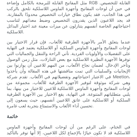
مثل المفاتيح القابلة للبرمجة بالكامل وإضاءة RGB القابلة للتخصيص.
في حين أن لوحات المفاتيح وأجهزة الماوس اللاسلكية تلحق بالركب
في هذا الجانب، فقد يكون نطاق خيارات التخصيص محدودًا بالمقارنة.
قد يجد اللاعبون الذين يقدرون التخصيص وضبط معداتهم لتناسب
احتياجاتهم الخاصة أنفسهم يتنازلون عن ميزات معينة عند اختيار البدائل
اللاسلكية.
عندما يتعلق الأمر بالأجهزة الطرفية للألعاب، فإن قرار الاختيار بين
لوحات المفاتيح وأجهزة الماوس السلكية أو اللاسلكية يعتمد في النهاية
على التفضيلات والأولويات الفردية. تأتي الراحة والتنقل والجماليات التي
توفرها الأجهزة النظيرة اللاسلكية مع بعض التنازلات، مثل زمن الوصول
وتأخر الإدخال. لضمان نجاح الألعاب، من المهم للاعبين أن يوازنوا بين
الإيجابيات والسلبيات التي تمت مناقشتها في هذه المقالة وأن يأخذوا
في الاعتبار احتياجاتهم وتفضيلاتهم في الألعاب. تقدم شركة Meetion،
وهي شركة موثوقة لتوفير الأجهزة الطرفية للألعاب، مجموعة من
لوحات المفاتيح وأجهزة الماوس اللاسلكية للاعبين للاختيار من بينها، بما
يلبي متطلباتهم المتنوعة. في النهاية، يقع الاختيار بين الأجهزة الطرفية
السلكية أو اللاسلكية على عاتق اللاعبين أنفسهم، حيث يسعون إلى
تحسين أداء الألعاب والاستمتاع بتجربة لعب غامرة.
خاتمة
في الختام، على الرغم من أن لوحات المفاتيح وأجهزة الماوس
اللاسلكية قد لا تكون خيارًا بالإجماع لكل اللاعبين، إلا أنها توفر بالتأكيد