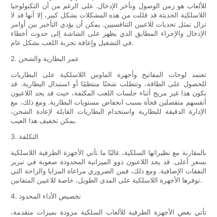
للألعاب هو زمن الوصول وتأخر الإدخال. على الرغم من أن التكنولوجيا
اللاسلكية الحديثة قد قللت من هذه المشكلات بشكل كبير، إلا أنها قد لا
تزال تمثل تحديات للاعبين التنافسيين. يمكن أن يؤدي التأخير بين أوامر
الإدخال والإجراء المطابق الذي يظهر على الشاشة إلى حدوث أخطاء
في التشغيل وإعاقة تجربة اللعب بشكل عام.
2. عمر البطارية والشحن
تعتمد لوحات المفاتيح وأجهزة الماوس اللاسلكية على البطاريات
للحصول على الطاقة، وتتطلب شحنًا منتظمًا أو استبدال البطارية. قد
يكون هذا غير مريح أثناء جلسات اللعب المكثفة، حيث قد يجد اللاعبون
أنفسهم منفصلين فجأة بسبب انخفاض مستويات البطارية. ومع ذلك، مع
الإدارة الدقيقة للبطارية واستخدام البطاريات القابلة لإعادة الشحن،
يمكن تخفيف هذا العيب.
3. التكلفة
بالمقارنة مع نظيراتها السلكية، غالبًا ما تأتي الأجهزة الطرفية اللاسلكية
بسعر أعلى. قد يجد اللاعبون ذوو الميزانية المحدودة صعوبة في تبرير
النفقات الإضافية. ومع ذلك، فمن الضروري مراعاة المزايا والراحة التي
توفرها الأجهزة اللاسلكية على المدى الطويل، خاصة للاعبين المتفانين.
4. تخصيص الأداء المحدود
تأتي بعض الأجهزة الطرفية للألعاب السلكية مزودة بميزات متقدمة،