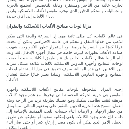
تجارب خالية من التأخير ومستقرة وقابلة للتخصيص. استمتع بالحرية
والجماليات والتحكم الدقيق الذي توفره ماوس الألعاب اللاسلكية وارتق
بأداء الألعاب إلى آفاق جديدة.
مزايا لوحات مفاتيح الألعاب اللاسلكية والفئران
في عالم الألعاب، كل مللي ثانية مهم. إن السرعة والدقة التي يمكن
للاعب من خلالها التنقل والتحكم في عالمه الافتراضي يمكن أن تحدث
فرقًا كبيرًا بين النصر والهزيمة. مع استمرار تطور التكنولوجيا، شهدت
صناعة الألعاب تطورات كبيرة، خاصة في مجال أجهزة الإدخال. لقد ولت
أيام الربط بنظام الألعاب الخاص بك عن طريق الكابلات، حيث أصبحت
لوحات المفاتيح وأجهزة الماوس اللاسلكية للألعاب شائعة بشكل متزايد
بين اللاعبين. في هذه المقالة، سوف نتعمق في مزايا استخدام لوحات
المفاتيح وأجهزة الماوس اللاسلكية، ولماذا تعتبر خيارًا حكيمًا لعشاق
الألعاب.
إحدى المزايا الملحوظة للوحات مفاتيح الألعاب اللاسلكية وأجهزة
الماوس هي حرية الحركة المحسنة التي توفرها. مع عدم وجود كابلات
مرهقة لتقييد نطاقك، يمكنك وضع نفسك بطريقة تزيد من الراحة وبيئة
العمل. تسمح هذه الحرية للاعبين بالعثور على وضعهم المثالي، مما يقلل
من خطر الإجهاد أو الإصابة أثناء جلسات اللعب الممتدة. بالإضافة إلى
ذلك، فإن عدم وجود الكابلات يلغي إمكانية سحبها أو تشابكها عن طريق
الخطأ، الأمر الذي يمكن أن يكون مصدر إزعاج كبير أو حتى ضار أثناء
اللعب المكثف.