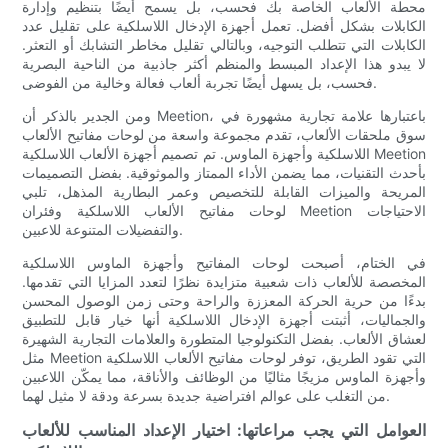
محطة الألعاب الخاصة بك فحسب، بل يسمح أيضًا بتنظيم وإدارة
الكابلات بشكل أفضل. تعمل أجهزة الإدخال اللاسلكية على تقليل عدد
الكابلات التي تتطلب التوجيه، وبالتالي تقليل مخاطر التشابك أو التعثر.
لا يبدو هذا الإعداد المبسط والمنظم أكثر جاذبية من الناحية البصرية
فحسب، بل يسهل أيضًا تجربة ألعاب فعالة وخالية من الفوضى.
ومن الجدير بالذكر أن Meetion، باعتبارها علامة تجارية مشهورة في
سوق ملحقات الألعاب، تقدم مجموعة واسعة من لوحات مفاتيح الألعاب
اللاسلكية وأجهزة الماوس. تم تصميم أجهزة الألعاب اللاسلكية Meetion
بأحدث التقنيات، مما يضمن الأداء الممتاز والموثوقية. بفضل التصميمات
المريحة والميزات القابلة للتخصيص وعمر البطارية المذهل، تلبي
لوحات مفاتيح الألعاب اللاسلكية وفئران Meetion الاحتياجات
والتفضيلات المتنوعة للاعبين.
في الختام، أصبحت لوحات المفاتيح وأجهزة الماوس اللاسلكية
المخصصة للألعاب ذات شعبية متزايدة نظرًا لتعدد المزايا التي تقدمها.
بدءًا من حرية الحركة المعززة والراحة وحتى زمن الوصول المحسن
والجماليات، أثبتت أجهزة الإدخال اللاسلكية أنها خيار قابل للتطبيق
لعشاق الألعاب. بفضل التكنولوجيا المتطورة والعلامات التجارية الشهيرة
مثل Meetion التي تقود الطريق، توفر لوحات مفاتيح الألعاب اللاسلكية
وأجهزة الماوس مزيجًا مثاليًا من الوظائف والأناقة، مما يمكّن اللاعبين
من التغلب على عوالم افتراضية جديدة بسرعة ودقة لا مثيل لهما.
العوامل التي يجب مراعاتها: اختيار الإعداد المناسب للألعاب