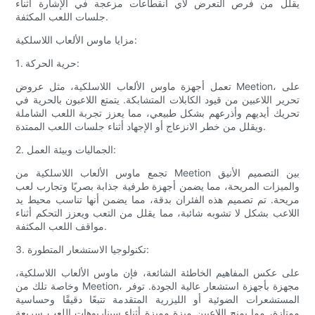
يقلل من فرص التعرض لأي انقطاعات مزعجة في الإشارة أثناء
جلسات اللعب المكثفة.
مزايا ماوس الألعاب اللاسلكية:
1. حرية الحركة:
تعمل أجهزة ماوس الألعاب اللاسلكية، مثل عروض Meetion، على
تحرير اللاعبين من قيود الكابلات المتشابكة. يتمتع اللاعبون بالحرية في
تحريك أيديهم وأذرعهم بشكل طبيعي، مما يعزز تجربة اللعب الشاملة
ويقلل من خطر الانزعاج أو الإجهاد أثناء جلسات اللعب الممتدة.
2. الجماليات وبيئة العمل:
تجمع ماوس الألعاب اللاسلكية من Meetion بين التصميم الأنيق
والميزات المريحة، مما يضمن أجهزة طرفية جذابة بصريًا وتجارب لعب
مريحة. تم تصميم هذه الفئران بدقة، مما يضمن أنها تناسب محيط يد
اللاعب بشكل لا تشوبه شائبة، مما يقلل من التعب ويعزز التحكم أثناء
مواقف اللعب المكثفة.
3. تكنولوجيا الاستشعار المتطورة:
على عكس المفاهيم الخاطئة الشائعة، فإن ماوس الألعاب اللاسلكية،
وخاصة تلك من Meetion، مجهزة بأجهزة استشعار عالية الجودة. توفر
المستشعرات الضوئية أو الليزرية المتقدمة تتبعًا دقيقًا وحساسية
ممتازة، مما يمنح اللاعبين ميزة مميزة أثناء سيناريوهات اللعب سريعة