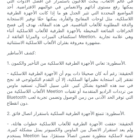
في عالم الألعاب، يبحث اللاعبون باستمرار عن أفضل الأدوات التي
يمكنها رفع مستوى أدائهم والانغماس في عوالمهم الافتراضية. أحد
المواضيع المحددة التي تثير الجدل هو ما إذا كانت الأجهزة الطرفية
اللاسلكية، مثل لوحات المفاتيح والفأرة، يمكنها حقًا توفير الاستجابة
والدقة المطلوبة للألعاب التنافسية. في هذه المقالة، نهدف إلى فضح
الخرافات الشائعة المحيطة بالأجهزة الطرفية للألعاب اللاسلكية أثناء
استكشاف الميزات والمزايا الفائقة لـ Meetion، وهي علامة تجارية
مشهورة معروفة بفئران الألعاب اللاسلكية الاستثنائية.
كشف الأساطير:
1. الأسطورة: تعاني الأجهزة الطرفية اللاسلكية من التأخير والكمون.
- الحقيقة: رغم أنه كان صحيحًا ذات يوم أن الأجهزة الطرفية اللاسلكية
تفتقر إلى استجابة نظيراتها السلكية، إلا أن التقدم التكنولوجي قد نجح
في سد هذه الفجوة بشكل كبير. على سبيل المثال، تستفيد ماوس
الألعاب اللاسلكية من Meetion من ترددات الراديو المتقدمة أو تقنيات
Bluetooth التي توفر الحد الأدنى من زمن الوصول وتضمن تجربة لعب
دون انقطاع.
2. الأسطورة: تتمتع الأجهزة الطرفية السلكية باستقرار اتصال فائق.
- الحقيقة: حققت الأجهزة الطرفية للألعاب اللاسلكية خطوات هائلة،
ولم يعد استقرار الاتصال بين الماوس والكمبيوتر يمثل مشكلة كبيرة.
يستخدم Meetion تقنية لاسلكية متطورة تضمن اتصالاً مستقرًا، مما