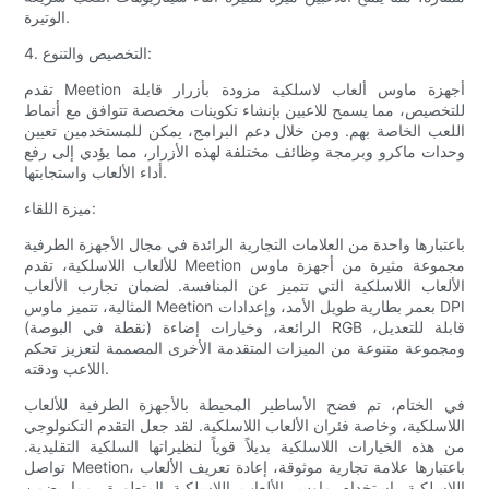
الوتيرة.
4. التخصيص والتنوع:
تقدم Meetion أجهزة ماوس ألعاب لاسلكية مزودة بأزرار قابلة
للتخصيص، مما يسمح للاعبين بإنشاء تكوينات مخصصة تتوافق مع أنماط
اللعب الخاصة بهم. ومن خلال دعم البرامج، يمكن للمستخدمين تعيين
وحدات ماكرو وبرمجة وظائف مختلفة لهذه الأزرار، مما يؤدي إلى رفع
أداء الألعاب واستجابتها.
ميزة اللقاء:
باعتبارها واحدة من العلامات التجارية الرائدة في مجال الأجهزة الطرفية
للألعاب اللاسلكية، تقدم Meetion مجموعة مثيرة من أجهزة ماوس
الألعاب اللاسلكية التي تتميز عن المنافسة. لضمان تجارب الألعاب
المثالية، تتميز ماوس Meetion بعمر بطارية طويل الأمد، وإعدادات DPI
(نقطة في البوصة) الرائعة، وخيارات إضاءة RGB قابلة للتعديل،
ومجموعة متنوعة من الميزات المتقدمة الأخرى المصممة لتعزيز تحكم
اللاعب ودقته.
في الختام، تم فضح الأساطير المحيطة بالأجهزة الطرفية للألعاب
اللاسلكية، وخاصة فئران الألعاب اللاسلكية. لقد جعل التقدم التكنولوجي
من هذه الخيارات اللاسلكية بديلاً قوياً لنظيراتها السلكية التقليدية.
تواصل Meetion، باعتبارها علامة تجارية موثوقة، إعادة تعريف الألعاب
اللاسلكية باستخدام ماوس الألعاب اللاسلكية المتطورة، مما يضمن