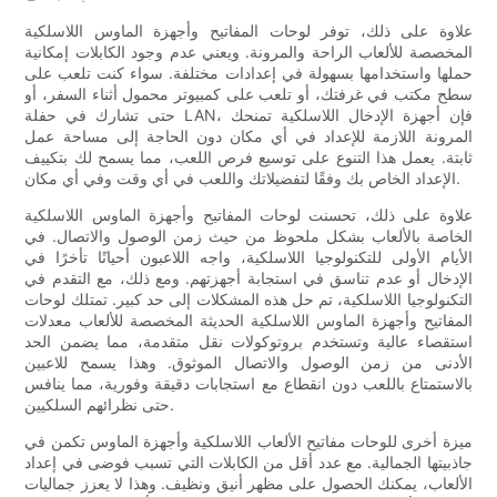
علاوة على ذلك، توفر لوحات المفاتيح وأجهزة الماوس اللاسلكية
المخصصة للألعاب الراحة والمرونة. ويعني عدم وجود الكابلات إمكانية
حملها واستخدامها بسهولة في إعدادات مختلفة. سواء كنت تلعب على
سطح مكتب في غرفتك، أو تلعب على كمبيوتر محمول أثناء السفر، أو
حتى تشارك في حفلة LAN، فإن أجهزة الإدخال اللاسلكية تمنحك
المرونة اللازمة للإعداد في أي مكان دون الحاجة إلى مساحة عمل
ثابتة. يعمل هذا التنوع على توسيع فرص اللعب، مما يسمح لك بتكييف
الإعداد الخاص بك وفقًا لتفضيلاتك واللعب في أي وقت وفي أي مكان.
علاوة على ذلك، تحسنت لوحات المفاتيح وأجهزة الماوس اللاسلكية
الخاصة بالألعاب بشكل ملحوظ من حيث زمن الوصول والاتصال. في
الأيام الأولى للتكنولوجيا اللاسلكية، واجه اللاعبون أحيانًا تأخرًا في
الإدخال أو عدم تناسق في استجابة أجهزتهم. ومع ذلك، مع التقدم في
التكنولوجيا اللاسلكية، تم حل هذه المشكلات إلى حد كبير. تمتلك لوحات
المفاتيح وأجهزة الماوس اللاسلكية الحديثة المخصصة للألعاب معدلات
استقصاء عالية وتستخدم بروتوكولات نقل متقدمة، مما يضمن الحد
الأدنى من زمن الوصول والاتصال الموثوق. وهذا يسمح للاعبين
بالاستمتاع باللعب دون انقطاع مع استجابات دقيقة وفورية، مما ينافس
حتى نظرائهم السلكيين.
ميزة أخرى للوحات مفاتيح الألعاب اللاسلكية وأجهزة الماوس تكمن في
جاذبيتها الجمالية. مع عدد أقل من الكابلات التي تسبب فوضى في إعداد
الألعاب، يمكنك الحصول على مظهر أنيق ونظيف. وهذا لا يعزز جماليات