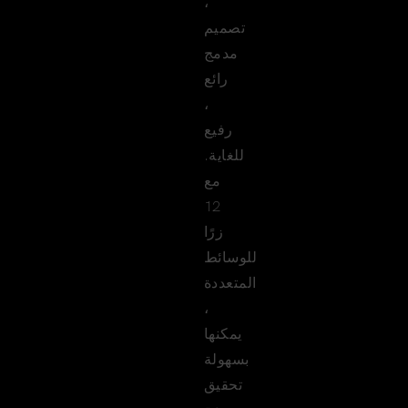
،
تصميم
مدمج
رائع
،
رفيع
للغاية.
مع
12
زرًا
للوسائط
المتعددة
،
يمكنها
بسهولة
تحقيق