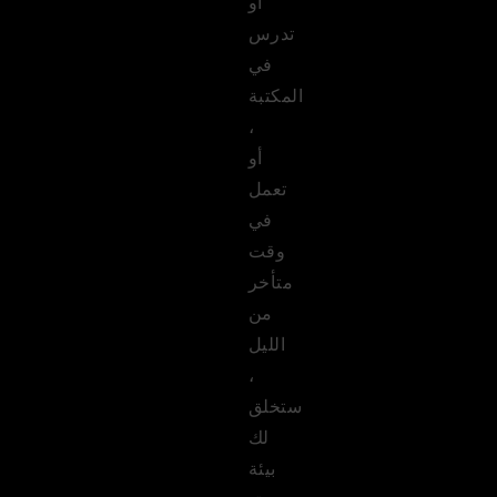
أو
تدرس
في
المكتبة
،
أو
تعمل
في
وقت
متأخر
من
الليل
،
ستخلق
لك
بيئة