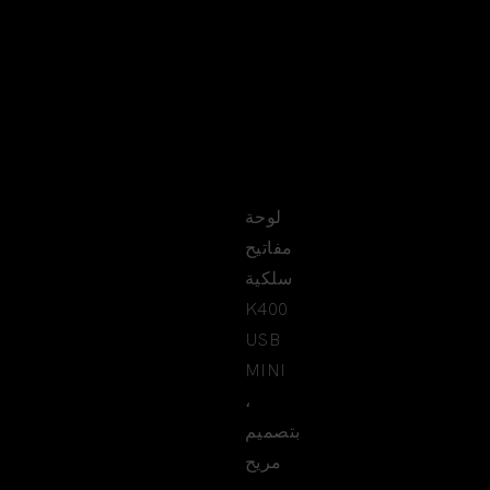
MINI
OFFICE
KEYBOARD
لوحة
مفاتيح
سلكية
K400
USB
MINI
،
بتصميم
مريح