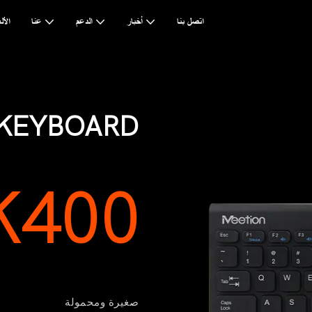
اتصل بنا
أخبار
الدعم
عنا
AI & ا
 KEYBOARD
K400
صغيرة ومحمولة