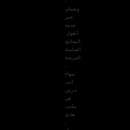
،
وضمان
عمر
خدمة
أطول.
المفاتيح
الصامتة
المريحة
،
سواء
كنت
تدرس
في
مكتب
هادئ
،