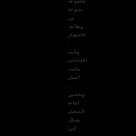
مجموعة
متنوعة
من
وظائف
الاختصار
،
وتلبية
احتياجات
مكتب
العمل
،
وتحسين
كفاءة
التشغيل
بشكل
كبير