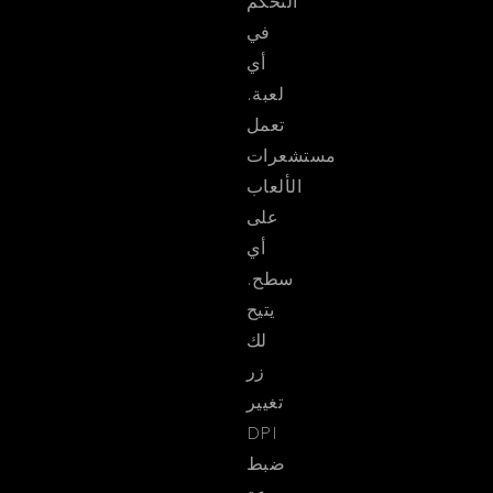
التحكم
في
أي
لعبة.
تعمل
مستشعرات
الألعاب
على
أي
سطح.
يتيح
لك
زر
تغيير
DPI
ضبط