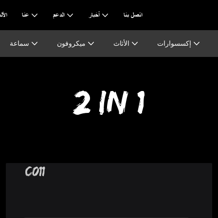
اتصل بنا
أخبار
الدعم
عنا
AI & ا
إكسسوارات
الأثاث
ميكروفون
سماعة
2 IN 1
C011