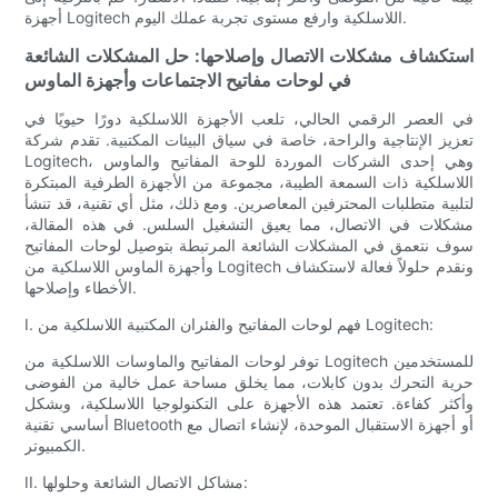
أجهزة Logitech اللاسلكية وارفع مستوى تجربة عملك اليوم.
استكشاف مشكلات الاتصال وإصلاحها: حل المشكلات الشائعة
في لوحات مفاتيح الاجتماعات وأجهزة الماوس
في العصر الرقمي الحالي، تلعب الأجهزة اللاسلكية دورًا حيويًا في
تعزيز الإنتاجية والراحة، خاصة في سياق البيئات المكتبية. تقدم شركة
Logitech، وهي إحدى الشركات الموردة للوحة المفاتيح والماوس
اللاسلكية ذات السمعة الطيبة، مجموعة من الأجهزة الطرفية المبتكرة
لتلبية متطلبات المحترفين المعاصرين. ومع ذلك، مثل أي تقنية، قد تنشأ
مشكلات في الاتصال، مما يعيق التشغيل السلس. في هذه المقالة،
سوف نتعمق في المشكلات الشائعة المرتبطة بتوصيل لوحات المفاتيح
وأجهزة الماوس اللاسلكية من Logitech ونقدم حلولاً فعالة لاستكشاف
الأخطاء وإصلاحها.
I. فهم لوحات المفاتيح والفئران المكتبية اللاسلكية من Logitech:
توفر لوحات المفاتيح والماوسات اللاسلكية من Logitech للمستخدمين
حرية التحرك بدون كابلات، مما يخلق مساحة عمل خالية من الفوضى
وأكثر كفاءة. تعتمد هذه الأجهزة على التكنولوجيا اللاسلكية، وبشكل
أساسي تقنية Bluetooth أو أجهزة الاستقبال الموحدة، لإنشاء اتصال مع
الكمبيوتر.
II. مشاكل الاتصال الشائعة وحلولها: