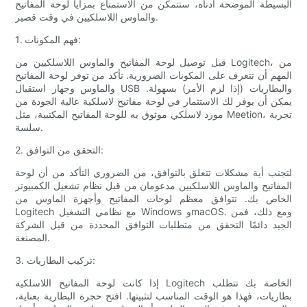
البسيطة الموضحة أدناه، ستتمكن من الاستمتاع بمزايا لوحة المفاتيح
والماوس اللاسلكيين في وقت قصير.
1. فهم المكونات:
قبل توصيل لوحة المفاتيح والماوس اللاسلكيين من Logitech، من
المهم أن تتعرف على المكونات الضرورية. تأكد من توفر لوحة المفاتيح
والماوس وجهاز استقبال USB والبطاريات (إذا لزم الأمر) بسهولة.
يمكن أن يوفر لك الاستثمار في لوحة مفاتيح لاسلكية عالية الجودة من
مورد لاسلكي موثوق به للوحة المفاتيح المكتبية، مثل Meetion، تجربة
سلسة.
2. التحقق من التوافق:
لتجنب أية مشكلات تتعلق بالتوافق، من الضروري التأكد من أن لوحة
المفاتيح والماوس اللاسلكيين مدعومان من قبل نظام تشغيل الكمبيوتر
الخاص بك. تتوافق معظم لوحات المفاتيح وأجهزة الماوس من
Logitech مع نظامي التشغيل Windows وmacOS. ومع ذلك، فمن
الجيد دائمًا التحقق من متطلبات التوافق المحددة من قبل الشركة
المصنعة.
3. تركيب البطاريات:
إذا كانت لوحة المفاتيح اللاسلكية Logitech الخاصة بك تتطلب
بطاريات، فهذا هو الوقت المناسب لتثبيتها. افتح حجرة البطارية بعناية،