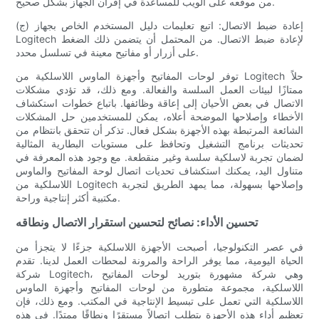
من موقعه على الويب للمساعدة في إقران الجهاز بشكل صحيح.
(ج) إعادة ضبط الاتصال: اتبع تعليمات دليل المستخدم الخاص بجهاز
Logitech لإعادة ضبط الاتصال. من المحتمل أن يتضمن ذلك الضغط
على أزرار أو مفاتيح معينة في تسلسل محدد.
توفر لوحات المفاتيح وأجهزة الماوس اللاسلكية من Logitech حلاً
ممتازًا لبيئات العمل السلسة والفعالة. ومع ذلك، قد تؤدي مشكلات
الاتصال في بعض الأحيان إلى إعاقة وظائفها. باتباع خطوات استكشاف
الأخطاء وإصلاحها الموضحة أعلاه، يمكن للمستخدمين حل المشكلات
الشائعة المرتبطة بهذه الأجهزة بشكل فعال. تذكر أن تتحقق بانتظام من
تحديثات برنامج التشغيل وتحافظ على مستويات البطارية المثالية
لضمان تجربة لاسلكية سلسة وغير منقطعة. مع وجود هذه المعرفة في
متناول اليد، يمكنك استكشاف تحديات اتصال لوحة المفاتيح والماوس
اللاسلكية من Logitech وإصلاحها بسهولة، مما يمهد الطريق لتجربة
مكتبية أكثر إنتاجية وراحة.
تحسين الأداء: نصائح لتحسين استقرار الاتصال ونطاقه
في عصر التكنولوجيا، أصبحت الأجهزة اللاسلكية جزءًا لا يتجزأ من
الحياة اليومية، مما يوفر الراحة والمرونة لمحطات العمل لدينا. تقدم
شركة Logitech، وهي شركة مشهورة بتوريد لوحات المفاتيح
اللاسلكية، مجموعة متطورة من لوحات المفاتيح وأجهزة الماوس
اللاسلكية التي تعمل على تبسيط الإنتاجية في المكتب. ومع ذلك، فإن
تعظيم أداء هذه الأجهزة يتطلب اتصالاً مستقرًا ونطاقًا ممتدًا. في هذه