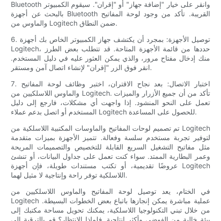
Bluetooth وانقر على خيار "إضافة جهاز" أو "إقران". سيقوم الكمبيوتر
بالبحث عن أجهزة Bluetooth القريبة. تأكد من وجود لوحة المفاتيح
والماوس من Logitech ضمن النطاق.
6. توصيل الأجهزة: بمجرد أن يكتشف جهاز الكمبيوتر الخاص بك أجهزة
Logitech، حددها من قائمة الأجهزة المتاحة. قد تتطلب بعض الطرز
منك إدخال مفتاح مرور، والذي يمكن العثور عليه في دليل المستخدم.
انقر فوق الزر "إقران" لإنشاء اتصال آمن ومستقر.
7. اختبار الاتصال: بعد نجاح الاقتران، اختبر وظائف لوحة المفاتيح
والماوس اللاسلكيين من Logitech. تأكد من أن جميع الأزرار والميزات
تعمل على النحو المنشود. إذا واجهت أي مشكلات، فارجع إلى دليل
المستخدم أو اتصل بدعم عملاء Logitech للحصول على المساعدة.
تم تصميم لوحات المفاتيح والماوسات المكتبية اللاسلكية من Logitech
لتوفير تجربة مستخدم سلسة وفعالة. تتميز الأجهزة بميزات متقدمة
مثل مفاتيح التشغيل السريع القابلة للتخصيص والتصميمات المريحة
وعمر البطارية الممتد. سواء كنت تعمل على جداول البيانات، أو تنشئ
عروضًا تقديمية، أو تكتب مستندات طويلة، فإن أجهزة Logitech
اللاسلكية توفر راحة وإنتاجية لا مثيل لهما.
في الختام، يعد توصيل لوحة المفاتيح والماوس اللاسلكيين من
Logitech عملية مباشرة يمكن إنجازها باتباع بعض الخطوات البسيطة.
من خلال تبني التكنولوجيا اللاسلكية، يمكنك تحويل مساحة مكتبك إلى
بيئة خالية من الفوضى وأكثر إنتاجية. فلماذا الانتظار؟ قم بالترقية إلى