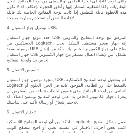
والتي توجد عادة في الجزء الخلفي أو السفلي من لوحة المفاتيح. أدخل
البطاريات وفقًا للقطبية المشار إليها وأغلق الحجرة بإحكام. قد لا تكون
هذه الخطوة قابلة للتطبيق إذا كانت لوحة المفاتيح الخاصة بك قابلة
لإعادة الشحن أو تستخدم بطارية مدمجة.
4. توصيل جهاز استقبال USB:
حدد موقع جهاز استقبال USB المرفق مع لوحة المفاتيح والماوس
اللاسلكيين من Logitech. إنه جهاز صغير مستطيل الشكل يجب
توصيله بمنفذ USB متاح على جهاز الكمبيوتر الخاص بك. تأكد من إدخال
جهاز استقبال USB بشكل آمن لإنشاء اتصال مستقر بين جهاز الكمبيوتر
الخاص بك ولوحة المفاتيح.
5. تأسيس الاتصال:
بمجرد توصيل جهاز استقبال USB، قم بتشغيل لوحة المفاتيح اللاسلكية
Logitech بالضغط على زر الطاقة، الموجود عادة في الجزء العلوي أو
الجانبي من لوحة المفاتيح. وفي غضون لحظات قليلة، من المفترض أن
يتعرف جهاز الكمبيوتر الخاص بك على لوحة المفاتيح وينشئ اتصالاً. قد
تلاحظ إشعارًا أو رسالة تأكيد على شاشتك.
6. اختبار الاتصال:
للتأكد من أن لوحة المفاتيح اللاسلكية Logitech تعمل بشكل صحيح،
اكتب بعض أحرف الاختبار في مستند نصي أو افتح متصفح الويب
وحاول التنقل بين الصفحات باستخدام مفاتيح الأسهم. وبالمثل، حرك