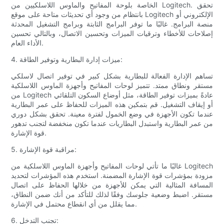
الخاصة بلوحة المفاتيح والماوس اللاسلكيين من Logitech. تحقق
بانتظام من وجود أي تحديثات متاحة على موقع Logitech الإلكتروني أو
منصة البرامج. غالبًا ما توفر البرامج الثابتة وبرامج التشغيل المحدثة
إصلاحات للأخطاء وترقيات الميزات وتحسين الاتصال، وبالتالي تحسين
الأداء العام.
4. ميزات إدارة البطارية وتوفير الطاقة:
تساهم الإدارة الفعالة للبطارية بشكل كبير في توفير اتصال لاسلكي
مستقر ونطاق ممتد. تتميز لوحات المفاتيح وأجهزة الماوس اللاسلكية
من Logitech عادةً بميزات توفير الطاقة، مثل أوضاع السكون التلقائي
أو إيقاف التشغيل. قم بتمكين هذه الميزات للحفاظ على عمر البطارية
عندما تكون الأجهزة في وضع الخمول لفترة معينة. تحقق بشكل دوري
من عمر البطارية واستبدل البطاريات عندما تكون منخفضة لتجنب تدهور
قوة الإشارة.
5. مراقبة قوة الإشارة:
غالبًا ما تأتي لوحات المفاتيح وأجهزة الماوس اللاسلكية من Logitech
مزودة بمؤشرات قوة الإشارة المضمنة. استخدم هذه المؤشرات لتحديد
المسافة المثالية التي يمكن للأجهزة من خلالها الحفاظ على اتصال
مستقر. اضبط وضعية جلوسك وفقًا لذلك للتأكد من أنك ضمن النطاق،
مما يقلل من أي انقطاع محتمل في الإشارة.
6. تجنب التدخل: