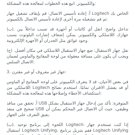
والكمبيوتر. اتبع هذه الخطوات لمعالجة هذه المشكلة:
أ. إعادة تأسيس الاتصال: قم بإيقاف تشغيل جهاز Logitech الخاص بك
ثم قم بتشغيله مرة أخرى لإعادة تأسيس الاتصال بالكمبيوتر.
(ب). تداخل واضح: انقل أي كائنات أو أجهزة قد تسبب تداخلاً بين
جهازك اللاسلكي والكمبيوتر. يمكن إضعاف إشارات البلوتوث بسبب
وجود عوائق مثل الجدران أو الأجهزة الإلكترونية.
(ج) نقل جهاز الاستقبال: ضع جهاز الاستقبال اللاسلكي في مكان أفضل.
ويجب أن يكون على مسافة معقولة من لوحة المفاتيح والماوس لضمان
الاتصال السلس.
3. جهاز غير معروف أو غير مقترن:
في بعض الأحيان، قد لا يتعرف الكمبيوتر على لوحة المفاتيح أو الماوس
اللاسلكي من Logitech أو قد يفشل الاقتران تمامًا. استخدم نصائح
استكشاف الأخطاء وإصلاحها هذه لمعالجة هذه المشكلة:
أ. تحقق من منافذ USB المتوفرة: تأكد من إدخال جهاز الاستقبال بشكل
صحيح في منفذ USB وظيفي، حيث أن الاتصال غير المحكم يمكن أن
يعيق التعرف على الجهاز.
(ب). اللجوء إلى برنامج توحيد Logitech: إذا كنت تستخدم جهاز
استقبال Logitech Unifying، فقم بتنزيل برنامج Logitech Unifying