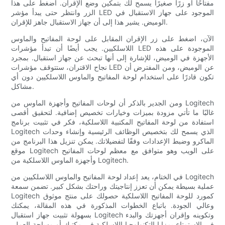
مفتاحًا أو زرًا صغيرًا يسمح لك بتمكين وضع الإقران. اضغط على هذا
الزر وانتظر حتى يبدأ مؤشر LED الموجود على جهاز الاستقبال في
الوميض. يشير هذا إلى أن جهاز الاستقبال جاهز للإقران.
الآن، اضغط على زر الإقران المقابل على لوحة المفاتيح والماوس
اللاسلكيين. يجب أيضًا أن تبدأ مؤشرات LED الموجودة على هذه
الأجهزة في الوميض، للإشارة إلى أنها تبحث عن جهاز استقبال. بمجرد
نجاح الاقتران، ستتوقف مؤشرات LED عن الوميض، ومن المفترض أن
تكون قادرًا على استخدام لوحة المفاتيح والماوس اللاسلكيين دون أي
مشاكل.
ومن الجدير بالذكر أن لوحات المفاتيح وأجهزة الماوس من Logitech
غالبًا ما تأتي مزودة بميزات وخيارات تخصيص إضافية. لتحقيق أقصى
استفادة من لوحة المفاتيح المكتبية اللاسلكية، فكر في تثبيت برنامج
Logitech الذي يسمح لك بتخصيص الوظائف الرئيسية وإنشاء وحدات
الماكرو وضبط الإعدادات وفقًا لتفضيلاتك. يمكن تنزيل هذا البرنامج من
موقع Logitech على الويب وهو متوافق مع معظم لوحات المفاتيح
وأجهزة الماوس اللاسلكية من Logitech.
في الختام، يعد إعداد لوحة المفاتيح والماوس اللاسلكيين من Logitech
عملية بسيطة يمكن أن تعزز إنتاجيتك وراحتك بشكل كبير. تضمن سمعة
Logitech كمورد للوحة المفاتيح اللاسلكية حصولك على منتج موثوق
وعالي الجودة. باتباع الخطوات المذكورة في هذه المقالة، يمكنك
بسهولة تثبيت جهاز استقبال Logitech وتكوينه وإقران أجهزتك والبدء
في الاستمتاع بمزايا التكنولوجيا اللاسلكية في مكتبك أو مساحة العمل.