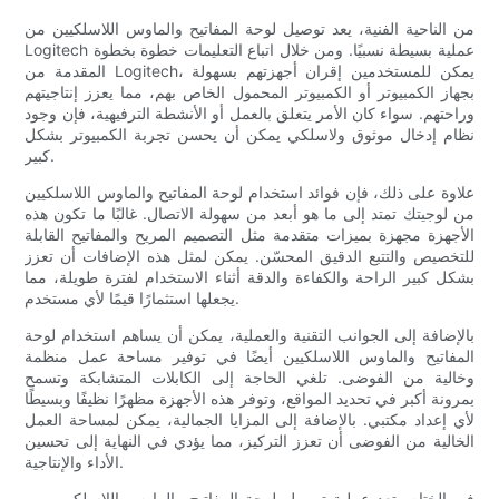
من الناحية الفنية، يعد توصيل لوحة المفاتيح والماوس اللاسلكيين من
Logitech عملية بسيطة نسبيًا. ومن خلال اتباع التعليمات خطوة بخطوة
المقدمة من Logitech، يمكن للمستخدمين إقران أجهزتهم بسهولة
بجهاز الكمبيوتر أو الكمبيوتر المحمول الخاص بهم، مما يعزز إنتاجيتهم
وراحتهم. سواء كان الأمر يتعلق بالعمل أو الأنشطة الترفيهية، فإن وجود
نظام إدخال موثوق ولاسلكي يمكن أن يحسن تجربة الكمبيوتر بشكل
كبير.
علاوة على ذلك، فإن فوائد استخدام لوحة المفاتيح والماوس اللاسلكيين
من لوجيتك تمتد إلى ما هو أبعد من سهولة الاتصال. غالبًا ما تكون هذه
الأجهزة مجهزة بميزات متقدمة مثل التصميم المريح والمفاتيح القابلة
للتخصيص والتتبع الدقيق المحسّن. يمكن لمثل هذه الإضافات أن تعزز
بشكل كبير الراحة والكفاءة والدقة أثناء الاستخدام لفترة طويلة، مما
يجعلها استثمارًا قيمًا لأي مستخدم.
بالإضافة إلى الجوانب التقنية والعملية، يمكن أن يساهم استخدام لوحة
المفاتيح والماوس اللاسلكيين أيضًا في توفير مساحة عمل منظمة
وخالية من الفوضى. تلغي الحاجة إلى الكابلات المتشابكة وتسمح
بمرونة أكبر في تحديد المواقع، وتوفر هذه الأجهزة مظهرًا نظيفًا وبسيطًا
لأي إعداد مكتبي. بالإضافة إلى المزايا الجمالية، يمكن لمساحة العمل
الخالية من الفوضى أن تعزز التركيز، مما يؤدي في النهاية إلى تحسين
الأداء والإنتاجية.
في الختام، تعد عملية توصيل لوحة المفاتيح والماوس اللاسلكيين من