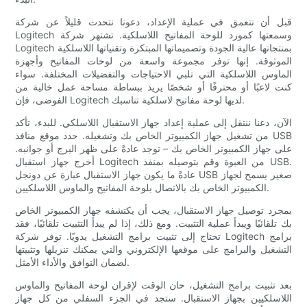
قبل أن نتعمق في عملية الإعداد، دعونا نتحدث قليلاً عن شركة
Logitech وسمعتها كمورد للوحة المفاتيح اللاسلكية. تشتهر شركة
Logitech بمنتجاتها عالية الجودة وتصميماتها المبتكرة وتقنياتها اللاسلكية
الموثوقة. إنها توفر مجموعة واسعة من لوحات المفاتيح وأجهزة
الماوس اللاسلكية التي تلبي الاحتياجات والتفضيلات المختلفة. سواء
كنت لاعبًا أو محترفًا أو شخصًا يريد ببساطة مساحة عمل خالية من
الفوضى، فإن Logitech لديها لوحة مفاتيح لاسلكية تناسبك.
الآن، دعنا ننتقل إلى عملية إعداد جهاز الاستقبال اللاسلكي. للبدء، تأكد
من تشغيل جهاز الكمبيوتر الخاص بك وتشغيله. حدد موقع منافذ USB
على جهاز الكمبيوتر الخاص بك – توجد عادةً على ظهر البرج أو جوانبه.
أخرج جهاز استقبال Logitech من العبوة وقم بتوصيله بمنفذ USB.
عادةً ما يكون جهاز الاستقبال عبارة عن دونجل USB صغير يسمح لجهاز
الكمبيوتر الخاص بك بالاتصال بلوحة المفاتيح والماوس اللاسلكيين.
بمجرد توصيل جهاز الاستقبال، يجب أن يكتشفه جهاز الكمبيوتر الخاص
بك تلقائيًا ويبدأ عملية التثبيت. ومع ذلك، إذا لم يبدأ التثبيت تلقائيًا، فقد
تحتاج إلى تثبيت برامج التشغيل يدويًا. توفر شركة Logitech برامج
التشغيل والبرامج على موقعها الإلكتروني والتي يمكنك تنزيلها وتثبيتها
لضمان التوافق والأداء الأمثل.
بعد تثبيت برامج التشغيل، حان الوقت لإقران لوحة المفاتيح والماوس
اللاسلكيين بجهاز الاستقبال. ستجد في الجزء السفلي من كل جهاز