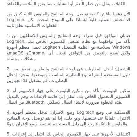
الكابلات يقلل من خطر التعثر أو التشابك، مما يعزز السلامة والكفاءة.
الآن دعونا نناقش كيفية توصيل لوحة المفاتيح والماوس اللاسلكيين من
Logitech. قد تختلف العملية قليلاً اعتمادًا على النموذج المحدد، لكن
الخطوات الأساسية تظل ثابتة.
1. ضمان التوافق: قبل شراء لوحة المفاتيح والماوس اللاسلكيين من
Logitech، تأكد من توافقهما مع نظام تشغيل الكمبيوتر الخاص بك.
تعمل معظم أجهزة Logitech بسلاسة مع أنظمة التشغيل Windows
وmacOS وChrome، ولكن يُنصح بالتحقق من التوافق لتجنب أي
مشكلات محتملة.
2. التشغيل: أدخل البطاريات في لوحة المفاتيح والماوس. تحقق من
دليل المستخدم لمعرفة نوع البطارية المناسب وموضعها. بمجرد إدخال
البطاريات، قم بتشغيل كلا الجهازين.
3. تمكين البلوتوث: تأكد من تمكين البلوتوث على جهاز الكمبيوتر أو
الكمبيوتر المحمول الخاص بك. انتقل إلى قائمة الإعدادات وقم بالتبديل
بين اتصال Bluetooth. هذه الخطوة ضرورية لإنشاء اتصال لاسلكي.
4. وضع الاقتران: تدخل معظم أجهزة Logitech اللاسلكية في وضع
الاقتران تلقائيًا عند تشغيلها. ومع ذلك، إذا لم يتم توصيل لوحة المفاتيح
والماوس تلقائيًا، فارجع إلى دليل المستخدم لتنشيط وضع الإقران يدويًا.
5. اكتشاف الأجهزة: على جهاز الكمبيوتر الخاص بك، انتقل إلى إعدادات