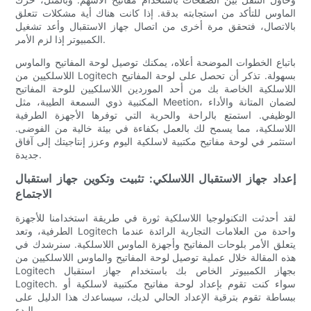
الماوس للتأكد من استجابته بدقة. إذا كانت هناك أية مشكلات تتعلق
بالاتصال، فتحقق مرة أخرى من اتصال جهاز الاستقبال وأعد تشغيل
الكمبيوتر إذا لزم الأمر.
باتباع الخطوات الموضحة أعلاه، يمكنك توصيل لوحة المفاتيح والماوس
اللاسلكيين من Logitech بسهولة. تذكر أن تحصل على لوحة المفاتيح
اللاسلكية الخاصة بك من أحد الموردين اللاسلكيين للوحة المفاتيح
المكتبية ذوي السمعة الطيبة، مثل Meetion، لضمان المتانة والأداء
الوظيفي. استمتع بالراحة والحرية التي توفرها الأجهزة الطرفية
اللاسلكية، مما يسمح لك بالعمل بكفاءة في بيئة خالية من الفوضى.
استثمر في لوحة مفاتيح مكتبية لاسلكية اليوم وعزز إنتاجيتك إلى آفاق
جديدة.
إعداد جهاز الاستقبال اللاسلكي: تثبيت وتكوين جهاز استقبال
الاجتماع
لقد أحدثت التكنولوجيا اللاسلكية ثورة في طريقة استخدامنا للأجهزة
الطرفية، وتعد Logitech واحدة من العلامات التجارية الرائدة عندما
يتعلق الأمر بلوحات المفاتيح وأجهزة الماوس اللاسلكية. سنرشدك في
هذه المقالة خلال عملية توصيل لوحة المفاتيح والماوس اللاسلكيين من
Logitech بجهاز الكمبيوتر الخاص بك باستخدام جهاز استقبال
Logitech. سواء كنت تقوم بإعداد لوحة مفاتيح مكتبية لاسلكية أو
ببساطة تقوم بترقية الإعداد الحالي لديك، سيساعدك هذا الدليل على
البدء.