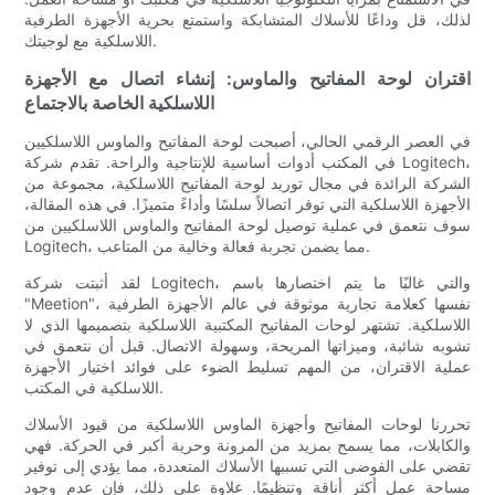
لذلك، قل وداعًا للأسلاك المتشابكة واستمتع بحرية الأجهزة الطرفية
اللاسلكية مع لوجيتك.
اقتران لوحة المفاتيح والماوس: إنشاء اتصال مع الأجهزة
اللاسلكية الخاصة بالاجتماع
في العصر الرقمي الحالي، أصبحت لوحة المفاتيح والماوس اللاسلكيين
في المكتب أدوات أساسية للإنتاجية والراحة. تقدم شركة Logitech،
الشركة الرائدة في مجال توريد لوحة المفاتيح اللاسلكية، مجموعة من
الأجهزة اللاسلكية التي توفر اتصالاً سلسًا وأداءً متميزًا. في هذه المقالة،
سوف نتعمق في عملية توصيل لوحة المفاتيح والماوس اللاسلكيين من
Logitech، مما يضمن تجربة فعالة وخالية من المتاعب.
لقد أثبتت شركة Logitech، والتي غالبًا ما يتم اختصارها باسم
"Meetion"، نفسها كعلامة تجارية موثوقة في عالم الأجهزة الطرفية
اللاسلكية. تشتهر لوحات المفاتيح المكتبية اللاسلكية بتصميمها الذي لا
تشوبه شائبة، وميزاتها المريحة، وسهولة الاتصال. قبل أن نتعمق في
عملية الاقتران، من المهم تسليط الضوء على فوائد اختيار الأجهزة
اللاسلكية في المكتب.
تحررنا لوحات المفاتيح وأجهزة الماوس اللاسلكية من قيود الأسلاك
والكابلات، مما يسمح بمزيد من المرونة وحرية أكبر في الحركة. فهي
تقضي على الفوضى التي تسببها الأسلاك المتعددة، مما يؤدي إلى توفير
مساحة عمل أكثر أناقة وتنظيمًا. علاوة على ذلك، فإن عدم وجود