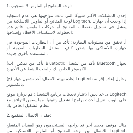
1. لوحة المفاتيح أو الماوس لا تستجيب:
إحدى المشكلات الأكثر شيوعًا التي تمت مواجهتها هي عدم استجابة
لوحة المفاتيح أو الماوس اللاسلكية من Logitech. إذا وجدت أن جهازك
يفشل في تسجيل ضغطات المفاتيح أو حركات الماوس، فاتبع هذه
الخطوات لاستكشاف الأخطاء وإصلاحها:
أ. تحقق من مستويات البطارية: تأكد من أن البطاريات الموجودة في
جهازك اللاسلكي بها شحن كافٍ. استبدل البطاريات القديمة أو
المستنفدة بأخرى جديدة.
(ب). تأكد من تمكين Bluetooth: تأكد من تشغيل Bluetooth بجهاز
الكمبيوتر الخاص بك والبحث النشط عن الأجهزة.
(ج) إعادة تهيئة الاتصال: أعد تشغيل جهاز Logitech وحاول إعادة إقرانه
بالكمبيوتر.
د. خذ بعين الاعتبار تحديثات برنامج التشغيل: قم بزيارة موقع Logitech
على الويب لتنزيل أحدث برامج التشغيل وتثبيتها، مما يضمن التوافق مع
نظام التشغيل الخاص بك.
2. فقدان الاتصال المتقطع:
هناك موقف محبط آخر قد يواجهه المستخدمون وهو الفقدان المتقطع
للاتصال بين لوحة المفاتيح أو الماوس اللاسلكية من Logitech