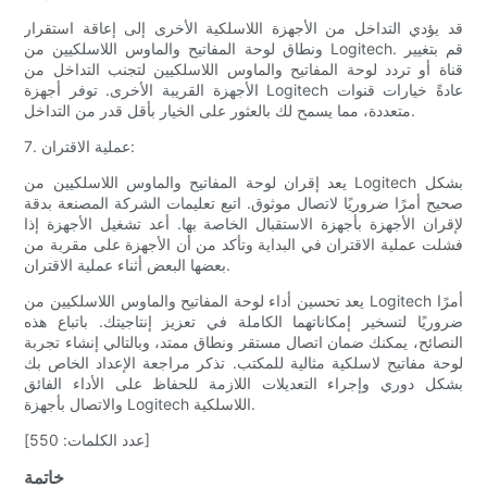
قد يؤدي التداخل من الأجهزة اللاسلكية الأخرى إلى إعاقة استقرار
ونطاق لوحة المفاتيح والماوس اللاسلكيين من Logitech. قم بتغيير
قناة أو تردد لوحة المفاتيح والماوس اللاسلكيين لتجنب التداخل من
الأجهزة القريبة الأخرى. توفر أجهزة Logitech عادةً خيارات قنوات
متعددة، مما يسمح لك بالعثور على الخيار بأقل قدر من التداخل.
7. عملية الاقتران:
يعد إقران لوحة المفاتيح والماوس اللاسلكيين من Logitech بشكل
صحيح أمرًا ضروريًا لاتصال موثوق. اتبع تعليمات الشركة المصنعة بدقة
لإقران الأجهزة بأجهزة الاستقبال الخاصة بها. أعد تشغيل الأجهزة إذا
فشلت عملية الاقتران في البداية وتأكد من أن الأجهزة على مقربة من
بعضها البعض أثناء عملية الاقتران.
يعد تحسين أداء لوحة المفاتيح والماوس اللاسلكيين من Logitech أمرًا
ضروريًا لتسخير إمكاناتهما الكاملة في تعزيز إنتاجيتك. باتباع هذه
النصائح، يمكنك ضمان اتصال مستقر ونطاق ممتد، وبالتالي إنشاء تجربة
لوحة مفاتيح لاسلكية مثالية للمكتب. تذكر مراجعة الإعداد الخاص بك
بشكل دوري وإجراء التعديلات اللازمة للحفاظ على الأداء الفائق
والاتصال بأجهزة Logitech اللاسلكية.
[عدد الكلمات: 550]
خاتمة