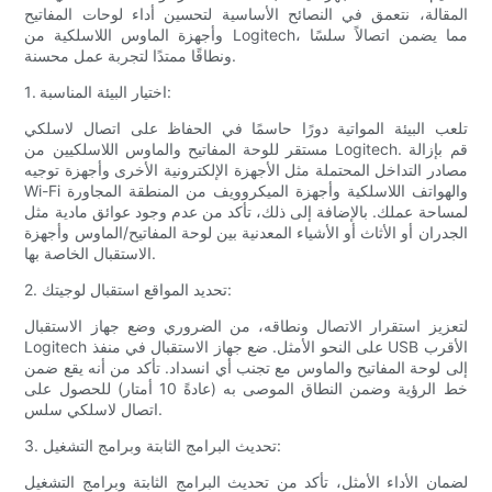
المقالة، نتعمق في النصائح الأساسية لتحسين أداء لوحات المفاتيح
وأجهزة الماوس اللاسلكية من Logitech، مما يضمن اتصالاً سلسًا
ونطاقًا ممتدًا لتجربة عمل محسنة.
1. اختيار البيئة المناسبة:
تلعب البيئة المواتية دورًا حاسمًا في الحفاظ على اتصال لاسلكي
مستقر للوحة المفاتيح والماوس اللاسلكيين من Logitech. قم بإزالة
مصادر التداخل المحتملة مثل الأجهزة الإلكترونية الأخرى وأجهزة توجيه
Wi-Fi والهواتف اللاسلكية وأجهزة الميكروويف من المنطقة المجاورة
لمساحة عملك. بالإضافة إلى ذلك، تأكد من عدم وجود عوائق مادية مثل
الجدران أو الأثاث أو الأشياء المعدنية بين لوحة المفاتيح/الماوس وأجهزة
الاستقبال الخاصة بها.
2. تحديد المواقع استقبال لوجيتك:
لتعزيز استقرار الاتصال ونطاقه، من الضروري وضع جهاز الاستقبال
Logitech على النحو الأمثل. ضع جهاز الاستقبال في منفذ USB الأقرب
إلى لوحة المفاتيح والماوس مع تجنب أي انسداد. تأكد من أنه يقع ضمن
خط الرؤية وضمن النطاق الموصى به (عادةً 10 أمتار) للحصول على
اتصال لاسلكي سلس.
3. تحديث البرامج الثابتة وبرامج التشغيل:
لضمان الأداء الأمثل، تأكد من تحديث البرامج الثابتة وبرامج التشغيل