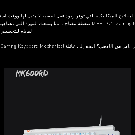
مفاتيح الميكانيكية التي توفر ردود فعل لمسية لا مثيل لها ووقت اس
ضغطة مفتاح ، مما يمنحك الميزة التي تحتاجها في مواقف الألعاب سريعة الوت
RGB القابلة للتخصيص بالكامل بتخصيص إعداد ألعابك والتعبير عن شخصيتك الفريدة.
MK600RD