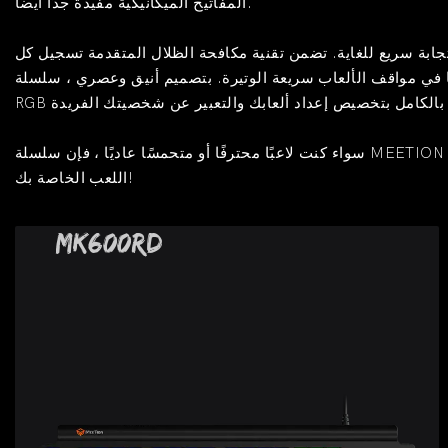
المفاتيح الميكانيكية مفيدة جدًا أيضًا.
تجابة سريع للغاية. تضمن تقنية مكافحة الظلال المتقدمة تسجيل كل
يرة. بتصميم أنيق وعصري ، سلسلة MEETION Gaming Keyboard Mechanical تنضح بالأناقة والرقي. تسمح لك إضاءة
سواء كنت لاعبًا محترفًا أو متحمسًا عاديًا ، فإن سلسلة MEETION Gaming Keyboard Mechanical بها شيء للجميع. فلماذا تقبل بأقل من الأفضل؟ انضم إلى عائلة MEETION اليوم وأعد تعريف تجربة
اللعب الخاصة بك!
MK600RD