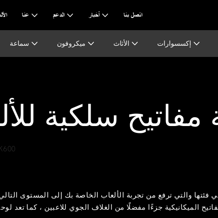
اتصل بنا
أخبار
الدعم
عنا
AI & ا
إكسسوارات
الأثاث
ميكروفون
سماعة
 مفاتيح سلكية للأل
K600