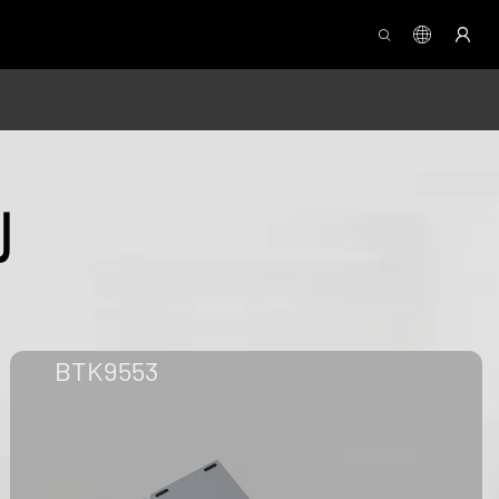
ل
BTK9553