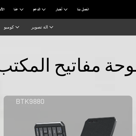
اتصل بنا
أخبار
الدعم
عنا
AI & ا
الة تصوير
كومبو
وحة مفاتيح المكتب
BTK9880