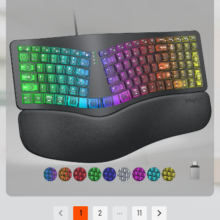
...
1
2
11