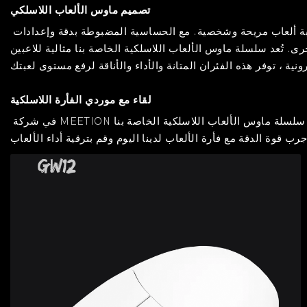
تصميم ماوس الألعاب اللاسلكي
تتميز أجهزة ماوس الألعاب لدينا بأجهزة استشعار بصرية من الطراز الأول وأزرار قابلة للتخصيص وتصميمات مريحة ، مما يضمن تجربة ألعاب مريحة وشخصية. مع الحساسية المضبوطة بدقة وإعدادات DPI
ى. تُعد سلسلة ماوس الألعاب اللاسلكية الخاصة بنا مثالية للاعبين
لقاء مع موردي الفأرة اللاسلكية
في شركة MEETION للماوس اللاسلكي بالجملة، نحن ملتزمون بإنشاء ملحقات ألعاب مبتكرة وبأسعار معقولة تعمل على تحسين تجربة الألعاب بشكل عام. سلسلة ماوس الألعاب اللاسلكية الخاصة بنا
GW12