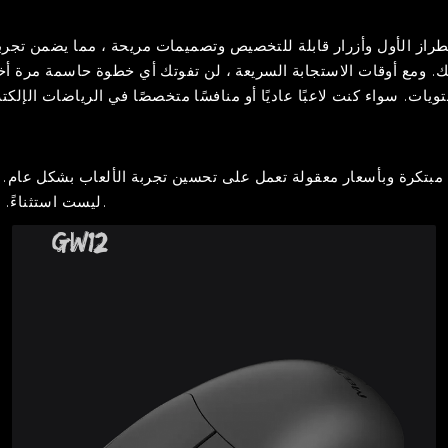
 بك. ومع أوقات الاستجابة السريعة ، لن تفوتك أي خطوة حاسمة مرة أخر
ليست استثناءً. جرب قوة الدقة مع فأرة الألعاب لدينا اليوم وقم بترقية أداء الألعاب.
GW12