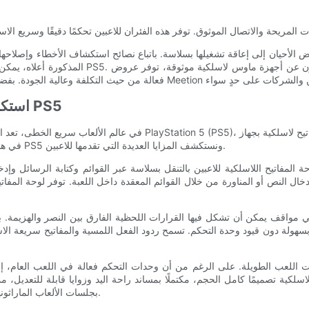
المذكورة أعلاه، يمكن للمستخدمين حل معظم مشكلا
استكشاف فوائد استخدام لوحة المفاتيح اللاسلكية مع PS5
في عالم الألعاب سريع الخطى، تعد الراحة والملاءمة أمرًا بالغ الأهمية ل
في هذه المقالة، سوف نتعمق في فوائد استخدام لوحة المفاتيح اللاسلكية مع PS5 ونستكشف المزايا العديدة التي تقدمها للاعبين.
خال النص أو المناورة من خلال القوائم المعقدة داخل اللعبة. توفر لوحة المفات
بسهولة دون قيود وحدة التحكم. تسمح ردود الفعل اللمسية والمفاتيح سريعة الاس
لسات اللعب الطويلة. على الرغم من أن وحدات التحكم فعالة في اللعب العام، إ
لكية تصميمًا كامل الحجم، مكتملًا بمساند راحة اليد وزوايا قابلة للتعديل، م
بجلسات الألعاب الماراثونية دون الانزعاج الذي غالبًا ما يرتبط باستخدام وحدة التحكم لفترة طويلة.