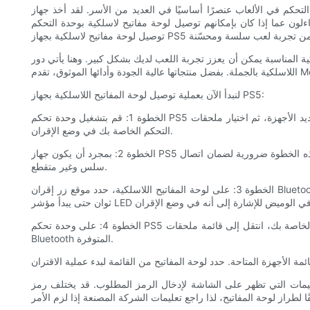
يد من الأسر. لقد أخذ جهاز PlayStation 5 الجديد (PS5) تجربة الألعاب إلى مستوى جديد تمامًا بفضل تقنيته المتطورة وميزاته
حة مفاتيح لاسلكية بوحدة التحكم PS5 الخاصة بهم، والإجابة هي نعم! في هذا الدليل المفصّل خطوة بخطوة، سنرشدك خلال عملية
لعب لديك بشكل كبير. وهنا يأتي دور Meetion، وهي علامة تجارية مشهورة متخصصة في بيع أجهزة الماوس
لنبدأ الآن بعملية توصيل لوحة المفاتيح اللاسلكية بجهاز PS5:
الخطوة 1: قم بتشغيل وحدة تحكم PS5 الخاصة بك وتأكد من أنها في وضع الإقران. يمكنك القيام بذلك عن طريق الانتقال إلى قائمة الإعدادات، وتحديد الأجهزة، ثم اختيار ملحقات Bluetooth &. ستجد هنا خيار وضع وحدة
التحكم الخاصة بك في وضع الإقران.
الخطوة 2: بمجرد أن يكون جهاز PS5 الخاص بك في وضع الإقران، فقد حان الوقت لإعداد لوحة المفاتيح اللاسلكية. تأكد من أن لوحة المفاتيح مشحونة أو أنها تحتوي على بطاريات جديدة. هذه الخطوة ضرورية لضمان اتصال
سلس وغير متقطع.
الخطوة 3: على لوحة المفاتيح اللاسلكية، حدد موقع زر إقران Bluetooth. يوجد هذا الزر عادة في الجزء السفلي من لوحة المفاتيح، ولكن الموقع الدقيق قد يختلف حسب الطراز. اضغط مع الاستمرار على هذا الزر لبضع
الخطوة 4: على وحدة تحكم PS5 الخاصة بك، انتقل إلى قائمة ملحقات Bluetooth & مرة أخرى. هذه المرة، حدد خيار البحث عن الأجهزة القريبة. انتظر بضع لحظات بينما تقوم وحدة التحكم الخاصة بك بالبحث عن أجهزة
Bluetooth المتوفرة.
التعليمات التي تظهر على الشاشة لإدخال الرمز المطلوب. قد يختلف رمز