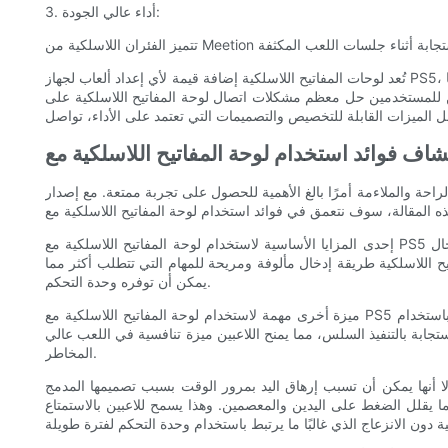
3. أداء عالي الجودة:
تُعد لوحات المفاتيح اللاسلكية إضافة قيمة لأي إعداد ألعاب لجهاز PS5، حيث توفر الراحة والمرونة. ومع ذلك، قد تؤدي مشكلات الاتصال في بعض الأحيان إلى إعاقة تشغيلها بسلاسة. باتباع نصائح استكشاف الأخطاء وإصلاحها
ت اتصال لوحة المفاتيح اللاسلكية على PS5. بالإضافة إلى ذلك، بالنسبة لأولئك الذين يبحثون عن أجهزة ماوس لاسلكية موثوقة، توفر عروض Meetion بالجملة خيارات
لحصول على تجربة ممتعة. مع إصدار PlayStation 5 (PS5)، يُطرح على اللاعبين الآن سؤال جديد: هل يمكنك توصيل لوحة مفاتيح لاسلكية بجهاز PS5؟
إحدى المزايا الأساسية لاستخدام لوحة المفاتيح اللاسلكية مع PS5 هي زيادة تعدد الاستخدامات وسهولة الاستخدام التي توفرها. تسمح لوحة المفاتيح اللاسلكية للاعبين بالتنقل بسلاسة عبر القوائم وكتابة الرسائل وإدخال
يح اللاسلكية طريقة إدخال مألوفة ومريحة للمهام التي تتطلب أكثر مما
يمكن أن توفره وحدة التحكم.
ميزة أخرى مهمة لاستخدام لوحة المفاتيح اللاسلكية مع PS5 هي الدقة والدقة المحسنة التي توفرها. غالبًا ما يجد اللاعبون أنفسهم في مواقف يمكن أن تشكل فيها القرارات اللحظية الفارق بين النصر والهزيمة. باستخدام
تجابة بالتنفيذ السلس، مما يمنح اللاعبين ميزة تنافسية في اللعب عالي
المخاطر.
لا أنها يمكن أن تسبب إرهاق اليد بمرور الوقت بسبب تصميمها المدمج
ما يقلل الضغط على اليدين والمعصمين. وهذا يسمح للاعبين بالاستمتاع