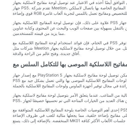
ي الاعتبار عند توصيل لوحة مفاتيح لاسلكية بجهاز PS5. بينما قد يفترض البعض أن أي لوحة مفاتيح لاسلكية ستعمل، فمن المهم اختيار لوحة مفاتيح مصممة خصيصًا للألعاب ومتوافقة مع
جهاز PS5. تقدم شركة Meetion، وهي شركة رائدة في مجال بيع الماوس اللاسلكي بالجملة، مجموعة رائعة من لوحات المفاتيح المصممة خصيصًا لتلبية احتياجات اللاعبين. تتميز لوحات المفاتيح الخاصة بها باتصال لاسلكي
علاوة على ذلك، فإن توصيل لوحة المفاتيح اللاسلكية بجهاز PS5 يفتح عالمًا من الإمكانيات للاعبين. بالإضافة إلى الألعاب، يوفر جهاز PS5 العديد من ميزات الوسائط المتعددة مثل تصفح الإنترنت وخدمات البث وتشغيل
ب والبحث عن المحتوى وكتابة عناوين URL. وهذا يحول جهاز PS5 إلى نظام ترفيهي متعدد الأغراض،
مما يزيد من قيمته للمستخدمين.
في الختام، فإن فوائد استخدام لوحة المفاتيح اللاسلكية مع PS5 عديدة وهامة. من زيادة تعدد الاستخدامات وسهولة الاستخدام إلى الدقة والراحة المعززتين، تُحدث لوحة المفاتيح اللاسلكية ثورة في تجربة الألعاب. توفر
شركات مثل Meetion لوحات مفاتيح لاسلكية عالية الجودة مصممة خصيصًا للألعاب، مما يضمن التوافق والأداء الأمثل. من خلال توصيل لوحة مفاتيح لاسلكية بجهاز PS5، يمكن للاعبين الارتقاء بتجربة اللعب الخاصة بهم إلى
آفاق جديدة، وفتح عالم من الراحة والدقة.
مع إصدار جهاز PlayStation 5 المرتقب، يتطلع اللاعبون إلى تجربة المستوى التالي من الألعاب. أحد الأسئلة الأكثر شيوعًا بين اللاعبين هو ما إذا كان من الممكن توصيل لوحة مفاتيح لاسلكية بجهاز PS5. والخبر السار هو أن
PS5 يدعم لوحات المفاتيح اللاسلكية، مما يوفر تكاملًا مريحًا وسلسًا للاعبين. في هذه المقالة، سنستكشف بعض لوحات المفاتيح اللاسلكية الموصى بها والتي تعمل بشكل جيد مع PS5، مع التركيز على شركتنا، Meetion،
الية من المتاعب. عندما يتعلق الأمر بتوصيل لوحة مفاتيح لاسلكية بجهاز
إحدى أهم التوصيات الخاصة بلوحة المفاتيح اللاسلكية المتوافقة مع PS5 هي Meetion MK01. تم تصميم لوحة المفاتيح هذه خصيصًا للاعبين وتوفر مجموعة من الميزات التي تعمل على تحسين اللعب. يتميز Meetion MK01
ى مفاتيح بإضاءة خلفية، مما يجعلها مثالية للعب في ظروف الإضاءة