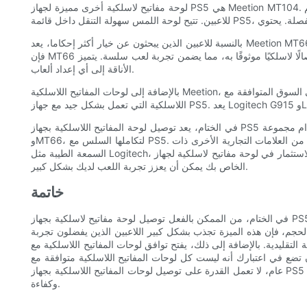
لوحة مفاتيح لاسلكية أخرى مميزة لجهاز PS5 هي Meetion MT104. تجمع لوحة المفاتيح هذه بين التصميم الأنيق والوظائف المتقدمة. ويتميز بتصميم كامل الحجم مع لوحة لمس مدمجة، مما يوفر حلاً مريحًا وصغير الحجم
بالنسبة للاعبين الذين يبحثون عن خيار أكثر إحكاما، يعد Meetion MT66 خيارًا ممتازًا. تتميز لوحة المفاتيح اللاسلكية هذه بأنها مدمجة للغاية وقابلة للحمل، مما يجعلها مثالية للاعبين أثناء التنقل. على الرغم من صغر حجمه،
فإن MT66 لا يتنازل عن الأداء. فهو يوفر ضغطات مفاتيح سريعة الاستجابة واتصالًا لاسلكيًا موثوقًا به، مما يضمن تجربة لعب سلسة. يتميز MT66 أيضًا بتصميم أنيق، مع إطار من الألومنيوم المصقول الذي يضيف لمسة من
الأناقة إلى أي إعداد ألعاب.
بالإضافة إلى لوحات المفاتيح اللاسلكية Meetion، هناك العديد من الخيارات الأخرى المتاحة في السوق المتوافقة مع PS5. تقدم شركة Logitech، وهي علامة تجارية معروفة في صناعة الألعاب، مجموعة من لوحات المفاتيح
في الختام، يعد توصيل لوحة المفاتيح اللاسلكية بجهاز PS5 أمرًا ممكنًا بالفعل، وهو يوفر تجربة لعب مناسبة ومريحة. يوصى بشدة باستخدام مجموعة Meetion من لوحات المفاتيح اللاسلكية، بما في ذلك MK01 وMT104
وMT66، لتكاملها السلس مع PS5. توفر لوحات المفاتيح هذه للاعبين مجموعة من الميزات التي تعمل على تحسين اللعب وتضمن استجابة سريعة لضغطات المفاتيح. إلى جانب الخيارات من العلامات التجارية الأخرى ذات
السمعة الطيبة مثل Logitech، يتوفر لدى اللاعبين مجموعة من الخيارات لاختيار لوحة مفاتيح لاسلكية تلبي احتياجات الألعاب الخاصة بهم. سواء كنت لاعبًا عاديًا أو محترفًا، فإن الاستثمار في لوحة مفاتيح لاسلكية لجهاز PS5
الخاص بك يمكن أن يعزز تجربة اللعب لديك بشكل كبير.
خاتمة
في الختام، من الممكن بالفعل توصيل لوحة مفاتيح لاسلكية بجهاز PS5، مما يسمح للاعبين بتعزيز تجربة اللعب الخاصة بهم وتبسيط تفاعلاتهم مع وحدة التحكم. من المنظور الفني، تم تجهيز جهاز PS5 باتصال Bluetooth،
 الحجم، فإن هذه الميزة تجذب بشكل كبير اللاعبين الذين يفضلون تجربة
دية. بالإضافة إلى ذلك، يفتح توافق لوحات المفاتيح اللاسلكية مع PS5 آفاقًا جديدة للألعاب متعددة اللاعبين واللعب التعاوني، حيث يمكن للاعبين الآن التواصل بسهولة ووضع الاستراتيجيات في الوقت الفعلي. ومع
 كل لوحات المفاتيح اللاسلكية متوافقة مع PS5، وبالتالي يجب على المستخدمين البحث بعناية والاستثمار في لوحات المفاتيح المصممة خصيصًا لوحدات تحكم الألعاب. بشكل
عام، لا تعمل القدرة على توصيل لوحات المفاتيح اللاسلكية بجهاز PS5 على تعزيز تعدد استخدامات وحدة التحكم فحسب، بل تسمح أيضًا للاعبين بتخصيص إعدادات الألعاب الخاصة بهم للحصول على جلسة لعب أكثر غامرة
وكفاءة.