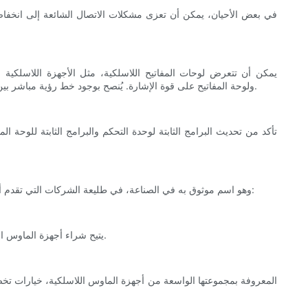
في بعض الأحيان، يمكن أن تعزى مشكلات الاتصال الشائعة إلى انخفاض م
يمكن أن تتعرض لوحات المفاتيح اللاسلكية، مثل الأجهزة اللاسلكية ا
الميكروويف، والتي قد تؤدي إلى تعطيل اتصال Bluetooth. يمكن أن تؤثر أيضًا الجدران والحواجز المادية بين وحدة تحكم PS5 ولوحة المفاتيح على قوة الإشارة. يُنصح بوجود خط رؤية مباشر بين الأجهزة لتقليل التداخل.
تكتسب تجارة الفأرة اللاسلكية شعبية كبيرة بين اللاعبين لأنها تقدم فوائد عديدة. يعتبر Meetion، وهو اسم موثوق به في الصناعة، في طليعة الشركات التي تقدم أجهزة ماوس لاسلكية عالية الجودة. وتشمل هذه الفوائد:
يتيح شراء أجهزة الماوس اللاسلكية بالجملة للاعبين الاستفادة من الخصومات الكبيرة، مما يقلل بشكل كبير من تكلفة الوحدة. وهذا يجعله خيارًا جذابًا لعشاق الألعاب وتجار التجزئة.