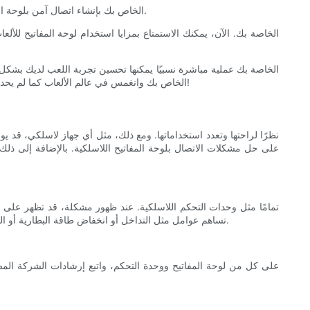
الخطوة 7: بعد إدخال رمز المرور، سيقوم جهاز PS5 الخاص بك بإنشاء اتصال آمن بلوحة المفاتيح اللاسلكية. بمجرد إنشاء الاتصال، ستتلقى رسالة تأكيد على شاشة وحدة التحكم الخاصة بك.
التي تقدمها Meetion، يمكنك الارتقاء بمهاراتك في الألعاب إلى آفاق جديدة. فلماذا الانتظار؟ قم بتوصيل لوحة المفاتيح اللاسلكية بجهاز PS5 الخاص بك وانغمس في عالم الألعاب كما لم يحدث من قبل!
تساهم عوامل مثل التداخل أو انخفاض طاقة البطارية أو البرامج الثابتة القديمة في حدوث هذه المشكلات. للحصول على استجابة سلسة ومتواصلة للمدخلات، يعد حل مشكلات الاتصال هذه أمرًا في غاية الأهمية.