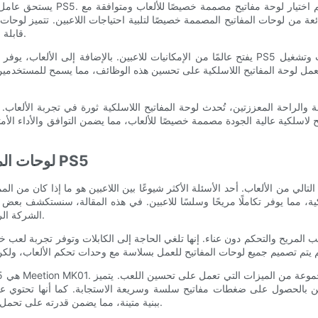
يستحق عامل التوافق أيضًا أخذه ف
قوي وإضاءة RGB قابلة للتخصيص ومفاتيح تعمل باللمس لتجربة ألعاب غامرة.
مل لوحة المفاتيح اللاسلكية على تحسين هذه الوظائف، مما يسمح للمستخدمين بالتنقل بسهولة بين صفحات الوي
لوحات المفاتيح اللاسلكية الموصى بها للتكامل السلس مع PS5
الشركة الرائدة في مجال توفير أجهزة الماوس ولوحات المفاتيح اللاسلكية بالجملة.
عب المريح والتحكم دون عناء. إنها تلغي الحاجة إلى الكابلات وتوفر تجربة لعب خ
ين بالحصول على ضغطات مفاتيح سلسة وسريعة الاستجابة. كما أنها تحتوي عل
المنخفضة. بالإضافة إلى ذلك، يتمتع MK01 ببنية متينة، مما يضمن قدرته على تحمل جلسات الألعاب الأكثر كثافة.