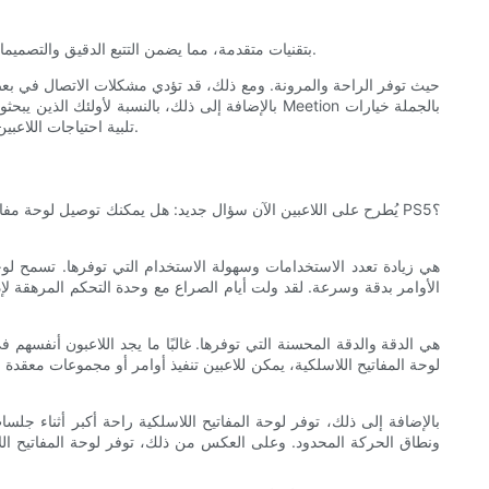
تتميز الفئران اللاسلكية من Meetion بتقنيات متقدمة، مما يضمن التتبع الدقيق والتصميمات المريحة والاتصال الموثوق. توفر هذه الفئران للاعبين تحكمًا دقيقًا وسريع الاستجابة أثناء جلسات اللعب المكثفة.
فعالة من حيث التكلفة وعالية الجودة. بفضل الميزات القابلة للتخصيص والتصميمات التي تعتمد على الأداء، تواصل Meetion تلبية احتياجات اللاعبين والشركات على حدٍ سواء.
الأوامر بدقة وسرعة. لقد ولت أيام الصراع مع وحدة التحكم المرهقة لإد
لوحة المفاتيح اللاسلكية، يمكن للاعبين تنفيذ أوامر أو مجموعات معقدة 
بالإضافة إلى ذلك، توفر لوحة المفاتيح اللاسلكية راحة أكبر أثناء ج
ونطاق الحركة المحدود. وعلى العكس من ذلك، توفر لوحة المفاتيح اللاس