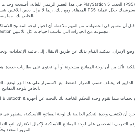
في هذا العصر الرقمي للغاية، أصبحت وحدات التحكم في الألعاب عنصرًا أساسيًا في العد
المذهلة. ومع ذلك، ربما لا يزال بعض اللاعبين يتساءلون عما إذا كان بإمكانهم توصيل لو
توصيل لوحة مفاتيح لاسلكية بجهاز PS5 الخاص بك، مما يضمن تجربة لعب سلسة ومحسّنة.
قبل أن نتعمق في الخطوات، من المهم ملاحظة أن اختيار لوحة المفاتيح اللاسلكية المناسبة يمكن أن يعزز تجربة ال
اللاسلكية بالجملة. بفضل منتجاتها عالية الجودة وأدائها الموثوق، تقدم Meetion مجموعة من الخيارات التي تناسب احتياجات كل اللاعبين.
ثوان حتى يبدأ مؤشر LED الخاص بلوحة المفاتيح في الوميض للإشارة إلى أنه في وضع الإقران.
 أو رقم التعريف الشخصي على لوحة المفاتيح اللاسلكية لإكمال الاقتران. اتبع 
المرور المحدد وفقًا لطراز لوحة المفاتيح، لذا راجع تعليمات الشركة المصنعة إذا لزم الأمر.