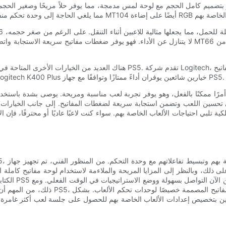
اللاسلكية التي تعمل بشكل جيد مع جهاز PS5. يعد Logitech G915 وLogitech K400 Plus خيارين شائعين يوفران أداءً ممتازًا وتوافقًا مع جهاز PS5.
 على ذلك، وبالنظر إلى المزايا المريحة والملاءمة لاستخدام لوحة مفاتيح كاملة
الكتابة التقلي
ذلك، من المهم أن تضع في اعتبارك أنه ليست