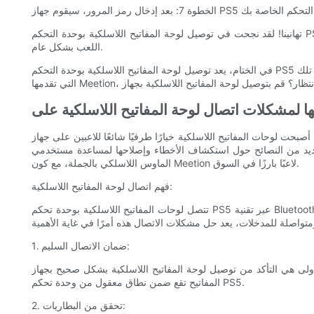
تهانينا! لقد نجحت في توصيل لوحة المفاتيح اللاسلكية بوحدة التحكم PS5 الخاصة بك. الآن، يمكنك الاستمتاع بمزايا استخدام لوحة المفاتيح للألعاب، مثل عناصر التحكم الأسرع والأكثر دقة، وإدخال النص بسهولة، وتحسين
اللعب بشكل عام.
في الختام، يعد توصيل لوحة المفاتيح اللاسلكية بوحدة التحكم PS5 الخاصة بك عملية مباشرة نسبيًا يمكنها تحسين تجربة اللعب لديك بشكل كبير. باتباع هذا الدليل التفصيلي واختيار لوحة مفاتيح لاسلكية عالية الجودة مثل تلك
أصبحت لوحات المفاتيح اللاسلكية خيارًا طرفيًا شائعًا للاعبين على جهاز Playstation 5 (PS5) نظرًا لراحتها وتعدد استخداماتها. ومع ذلك، مثل أي جهاز لاسلكي، قد يواجهون مشكلات في الاتصال يمكن أن تعيق تجربة اللعب
إصلاحها لمساعدة مستخدمي PS5 على حل مشكلات الاتصال بلوحة المفاتيح اللاسلكية. بالإضافة إلى ذلك، سوف نتطرق إلى فوائد بيع
الماوس اللاسلكي بالجملة، مع كون Meetion لاعبًا بارزًا في السوق.
فهم اتصال لوحة المفاتيح اللاسلكية:
تتصل لوحات المفاتيح اللاسلكية بوحدة تحكم PS5 عبر تقنية Bluetooth، تمامًا مثل وحدات التحكم اللاسلكية. عند ظهور مشكلة، قد تظهر على شكل مفاتيح غير مستجيبة، أو تأخير في الإدخال، أو اتصال متقطع. يمكن أن
1. ضمان الاتصال السليم:
ن توصيل لوحة المفاتيح اللاسلكية بشكل صحيح بجهاز PS5. قم بتشغيل ميزة Bluetooth على كل من لوحة المفاتيح ووحدة التحكم، واتبع إرشادات الشركة المصنعة للإقران. تأكد من أن لوحة
المفاتيح تقع ضمن نطاق معقول من وحدة تحكم PS5.
2. تحقق من البطاريات: