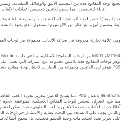
للاعبين. تتيح لوحة اللمس سهولة التنقل داخل قائمة PS5، مما يلغي الحاجة إلى وحدة تحكم منفصلة. يحتوي MT104 أيضًا على إضاءة RGB قابلة للتخصيص، مما يسمح للاعبين بتخصيص إعدادات الألعاب الخاصة بهم.
مما يتيح الاقتران السلس للوحات المفاتيح اللاسلكية المتوافقة. علاوة