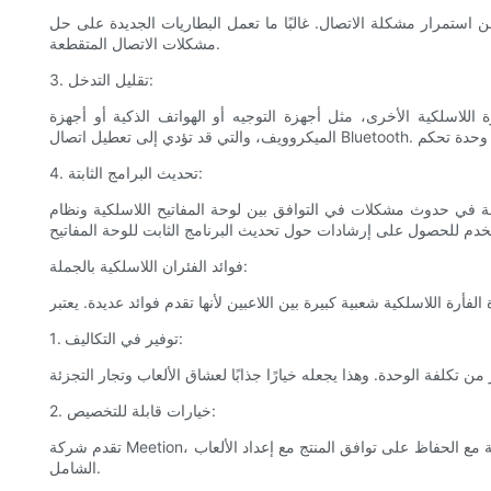
 استمرار مشكلة الاتصال. غالبًا ما تعمل البطاريات الجديدة على حل
مشكلات الاتصال المتقطعة.
3. تقليل التدخل:
اللاسلكية الأخرى، مثل أجهزة التوجيه أو الهواتف الذكية أو أجهزة
4. تحديث البرامج الثابتة:
ة المفاتيح اللاسلكية ونظام PS5. تأكد من تحديث البرامج الثابتة لوحدة التحكم والبرامج الثابتة للوحة المفاتيح. تفضل بزيارة موقع الشركة
فوائد الفئران اللاسلكية بالجملة:
1. توفير في التكاليف:
2. خيارات قابلة للتخصيص:
تقدم شركة Meetion، المعروفة بمجموعتها الواسعة من أجهزة الماوس اللاسلكية، خيارات تخصيص للشركات التي تتطلع إلى إضافة علامتها التجارية. يضيف هذا لمسة شخصية مع الحفاظ على توافق المنتج مع إعداد الألعاب
الشامل.