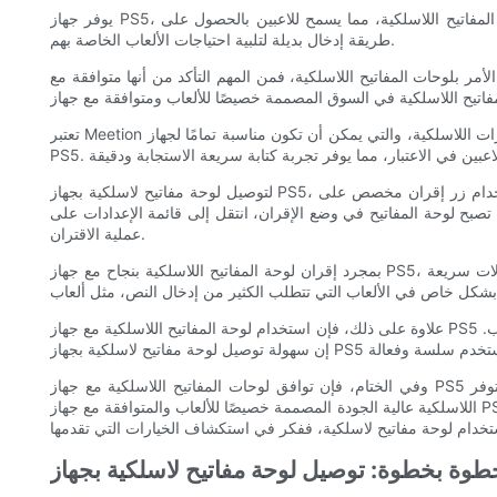
يوفر جهاز PS5، المعروف بتقنيته المتطورة وتجربة الألعاب المتقدمة، مجموعة من خيارات الاتصال لتعزيز راحة المستخدم. أحد هذه الخيارات هو التوافق مع لوحات المفاتيح اللاسلكية، مما يسمح للاعبين بالحصول على
طريقة إدخال بديلة لتلبية احتياجات الألعاب الخاصة بهم.
يح اللاسلكية، فمن المهم التأكد من أنها متوافقة مع PS5. قد لا تعمل جميع لوحات المفاتيح اللاسلكية بسلاسة مع وحدة التحكم، لذا من الضروري اختيار اللوحة المناسبة. لحسن الحظ، هناك
تعتبر Meetion علامة تجارية رائدة في صناعة ملحقات الألعاب، وتشتهر بمنتجاتها عالية الجودة. إنها توفر مجموعة واسعة من لوحات مفاتيح الألعاب، بما في ذلك الخيارات اللاسلكية، والتي يمكن أن تكون مناسبة تمامًا لجهاز
لتوصيل لوحة مفاتيح لاسلكية بجهاز PS5، تتمثل الخطوة الأولى في التأكد من أن لوحة المفاتيح في وضع الإقران. يمكن القيام بذلك عادةً عن طريق الضغط على مجموعة من المفاتيح أو استخدام زر إقران مخصص على
إقران، انتقل إلى قائمة الإعدادات على PS5 وانتقل إلى إعدادات Bluetooth. ومن هناك، حدد خيار إقران جهاز جديد واتبع التعليمات التي تظهر على الشاشة لإكمال
عملية الاقتران.
بمجرد إقران لوحة المفاتيح اللاسلكية بنجاح مع جهاز PS5، يمكن للاعبين الاستمتاع بفوائد استخدام لوحة المفاتيح لتجربة الألعاب الخاصة بهم. توفر لوحة المفاتيح اللاسلكية تجربة كتابة مريحة، مما يسمح بإدخالات سريعة
علاوة على ذلك، فإن استخدام لوحة المفاتيح اللاسلكية مع جهاز PS5 يفتح إمكانيات جديدة للإنتاجية. يمكن للاعبين استخدام لوحة المفاتيح لتصفح الإنترنت، أو التنقل عبر القوائم، أو حتى كتابة رسائل إلى الأصدقاء أثناء اللعب.
وفي الختام، فإن توافق لوحات المفاتيح اللاسلكية مع جهاز PS5 يوفر للاعبين مستوى جديدًا من الراحة والمرونة. توفر Meetion، وهي علامة تجارية موثوقة في صناعة ملحقات الألعاب، مجموعة من لوحات المفاتيح
اللاسلكية عالية الجودة المصممة خصيصًا للألعاب والمتوافقة مع جهاز PS5. من خلال توصيل لوحة مفاتيح لاسلكية بجهاز PS5، يمكن للاعبين الاستمتاع بتجربة كتابة مريحة وزيادة الإنتاجية وتجربة لعب محسنة بشكل عام. لذا،