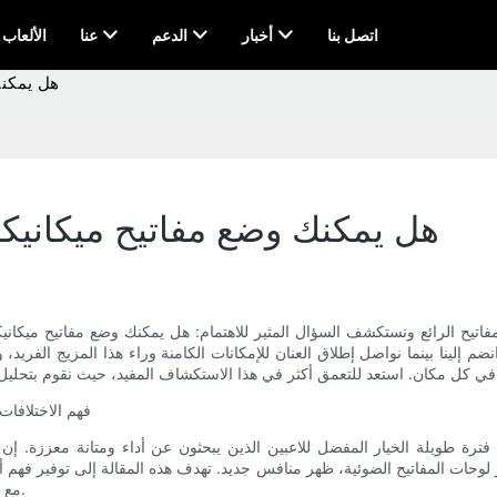
اتصل بنا
أخبار
الدعم
عنا
AI & الألعاب
هل يمكنك
هل يمكنك وضع مفاتيح ميكانيكي
اتيح الرائع ونستكشف السؤال المثير للاهتمام: هل يمكنك وضع مفاتيح ميكانيكي
لينا بينما نواصل إطلاق العنان للإمكانات الكامنة وراء هذا المزيج الفريد، وإل
فهم الاختلافات:
 فترة طويلة الخيار المفضل للاعبين الذين يبحثون عن أداء ومتانة معززة. إن ر
لوحات المفاتيح الضوئية، ظهر منافس جديد. تهدف هذه المقالة إلى توفير فهم أكثر
مع الأخذ في الاعتبار عوامل مثل تجربة الكتابة والاستجابة والوظائف العامة.