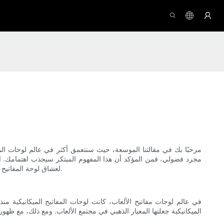
مرحبًا بك في مقالتنا الموسعة، حيث سنتعمق أكثر في عالم لوحات المف
مجرد فضولي، فمن المؤكد أن هذا المفهوم المبتكر سيجذب اهتمامك. انضم إ
لعشاق لوحة المفاتيح في كل مكان. استعد للتعمق أكثر في هذا الاستكشاف المفيد، حيث نقوم بتحليل هذا المزيج من التقنيات وندعوك لاكتشاف مستقبل تطور لوحة المفاتيح.
في عالم لوحات مفاتيح الألعاب، كانت لوحات المفاتيح الميكانيكية منذ
الميكانيكية جعلتها المعيار الذهبي في مجتمع الألعاب. ومع ذلك، مع ظهور 