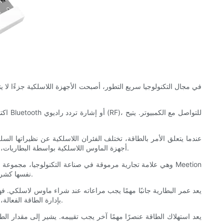
في مجال التكنولوجيا سريع التطور، أصبحت الأجهزة اللاسلكية جزءًا لا يت
اكتس
عندما يتعلق الأمر بالطاقة، تختلف الفئران اللاسلكية عن نظيراتها الس
أجهزة الماوس اللاسلكية بواسطة البطاريات، لكن بعض الطرز المتقدمة تستخدم بطاريات قابلة لإعادة الشحن أو أنظمة مدمجة قابلة لإعادة الشحن. هذا هو المكان الذي تنشأ فيه الحاجة إلى الشحن.
نفسها كشركة مصنعة موثوقة. لفهم متطلبات الطاقة لأجهزة الماوس اللاسلكية، من الضروري مراعاة عوامل مثل عمر البطارية واستهلاك الطاقة وخيارات الشحن.
يعد عمر البطارية جانبًا مهمًا يجب مراعاته عند شراء ماوس لاسلكي. فه
لعوامل مختلفة مثل الاستخدام وميزات توفير الطاقة ونوع البطاريات المستخدمة. تُعرف الفئران اللاسلكية من Meetion بإدارة الطاقة الفعالة، مما يضمن عمر بطارية طويل.
يعد استهلاك الطاقة عنصرًا مهمًا آخر يجب تقييمه. يشير إلى مقدار ال