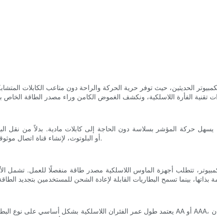
مبيوتر الحديثين، حيث توفر حرية الحركة والراحة دون متاعب الكابلات المتشابك
تقنية الفأرة اللاسلكية، ونكشف الغموض الكامن وراء مصدر الطاقة الخاص بها
 يسهل حركة المؤشر بسلاسة دون الحاجة إلى كابلات مادية. بدلاً من نقل البيا
لاسلكية مختلفة، وأكثرها شيوعًا الترددات الراديوية (RF) أو البلوتوث، لإنشاء قناة اتصال موثوقة مع الكمبيوتر.
وتر، تتطلب أجهزة الماوس اللاسلكية مصدر طاقة منفصلًا للعمل. تشمل الأنواع
يعتمد طول عمر الفئران اللاسلكية بشكل أساسي على نوع البطارية المستخدمة واستهلاك الجهاز نفسه للطا