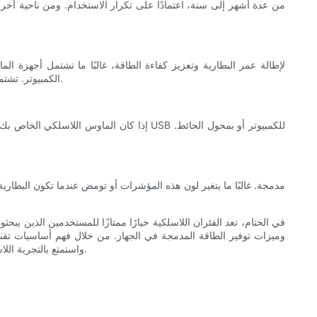
من عدة أشهر إلى سنة، اعتمادًا على تكرار الاستخدام. ومن ناحية أخرى،
لإطالة عمر البطارية وتعزيز كفاءة الطاقة، غالبًا ما تشتمل أجهزة 
الكمبيوتر. تشتمل ميزات توفير الطاقة الشائعة على مفاتيح تشغيل/إيقاف تلقائية، وتنشيط وضع السكون بعد فترة من عدم النشاط، ومكونات منخفضة استهلاك الطاقة.
إذا كان الماوس اللاسلكي الخاص بك مزودًا
في الختام، تعد الفئران اللاسلكية خيارًا ممتازًا للمستخدمين الذين يبح
وميزات توفير الطاقة المدمجة في الجهاز. من خلال فهم أساسيات تقنية
واستمتع بالتجربة اللاسلكية التي توفرها أجهزة الماوس اللاسلكية، وتأكد من إنتاجية متواصلة من خلال الحفاظ على بطارياتك مشحونة أو شحن الماوس القابل لإعادة الشحن.