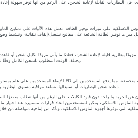
 فإن البطاريات القابلة لإعادة الشحن، على الرغم من أنها توفر سهولة إعادة 
الماوس اللاسلكية على ميزات توفير الطاقة. تعمل هذه الآليات على تمكين ا
 ببطارية قابلة لإعادة الشحن، فعادةً ما يأتي مزودًا بكابل شحن أو قاعدة توصيل. يمكن إج
يختلف الوقت المطلوب للشحن الكامل وفقًا لطراز الماوس المحدد وطريقة الشحن، ولكنه يستغرق عادةً بضع ساعات.
لإبقاء المستخدمين على علم بمستويات البطارية، تحتوي العديد من أجهزة
إعادة شحن البطاريات أو استبدالها. تساعد مراقبة مستوى البطارية بانتظام على منع إيقاف التشغيل المفاجئ وضمان الاستخدام دون انقطاع.
ثون عن الحرية والراحة دون قيود الكابلات. على الرغم من أنها تتطلب مصدرًا لل
 الماوس اللاسلكي، يمكن للمستخدمين اتخاذ قرارات مستنيرة عند اختيار ماوس