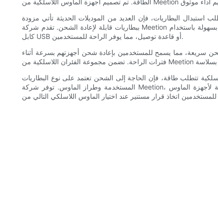
 استبدال البطاريات، فإن العديد من الموديلات الحديثة تأتي مزودة
ببطاريات قابلة لإعادة الشحن. تقدم شركة Meetion أجهزة ماوس لاسلكية مزودة ببطاريات مدمجة قابلة لإعادة الشحن، مما يلغي الحاجة إلى استبدال البطاريات بشكل متكرر. يمكن شحن هذه الفئران بسهولة باستخدام
كابل USB أو قاعدة توصيل، مما يوفر الراحة للمستخدمين.
 شحن سريعة، مما يسمح للمستخدمين بإعادة شحن أجهزتهم بسرعة أثناء
اسلكية تتطلب طاقة، فإن الحاجة إلى الشحن تعتمد على نوع البطاريات
المستخدمة وطراز الماوس. توفر شركة Meetion، مع مجموعتها الواسعة من أجهزة الماوس اللاسلكية، إدارة فعالة للطاقة وعمر بطارية ممتاز وخيارات شحن ملائمة. من خلال فهم متطلبات الطاقة لأجهزة الماوس