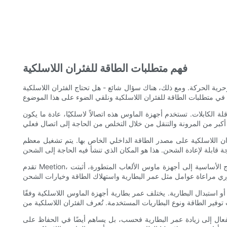
فهم متطلبات الطاقة للفئران اللاسلكية
 وحرية الحركة. ومع ذلك، هناك سؤال شائع - هل تحتاج الفئران اللاسلكية
اتصالاً لاسلكيًا، عادة ما يكون Bluetooth أو إشارة تردد راديوي (RF)، للتواصل مع الكمبيوتر. يتيح
فئران اللاسلكية على مصدر الطاقة الداخلي الخاص بها. يتم تشغيل معظم
تقدم Meetion، وهي علامة تجارية مرموقة في صناعة التكنولوجيا، مجموعة واسعة من أجهزة الماوس اللاسلكية التي تلبي الاحتياجات المختلفة. من النماذج الأساسية إلى أجهزة ماوس الألعاب المتطورة، أثبتت Meetion
و استبدال البطارية. يختلف عمر بطارية أجهزة الماوس اللاسلكية وفقًا
الفعال إلى زيادة عمر البطارية فحسب، بل يساهم أيضًا في الحفاظ على