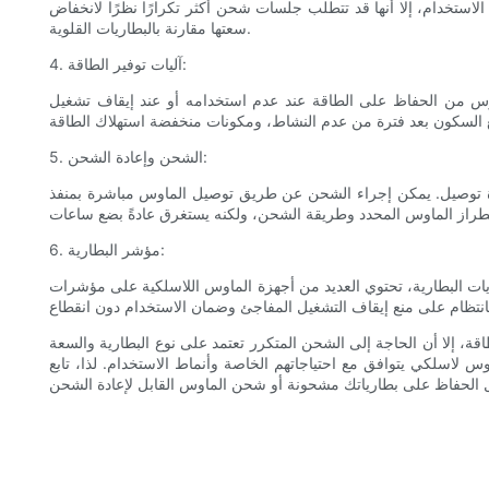
الاستخدام، إلا أنها قد تتطلب جلسات شحن أكثر تكرارًا نظرًا لانخفاض
سعتها مقارنة بالبطاريات القلوية.
4. آليات توفير الطاقة:
لماوس من الحفاظ على الطاقة عند عدم استخدامه أو عند إيقاف تشغيل
5. الشحن وإعادة الشحن:
راء الشحن عن طريق توصيل الماوس مباشرة بمنفذ USB للكمبيوتر أو بمحول الحائط.
6. مؤشر البطارية:
 الماوس اللاسلكية على مؤشرات LED مدمجة. غالبًا ما يتغير لون هذه المؤشرات أو تومض عندما تكون البطارية منخفضة، مما يدفع المستخدمين إلى
طاقة، إلا أن الحاجة إلى الشحن المتكرر تعتمد على نوع البطارية والسعة
 لاسلكي يتوافق مع احتياجاتهم الخاصة وأنماط الاستخدام. لذا، تابع