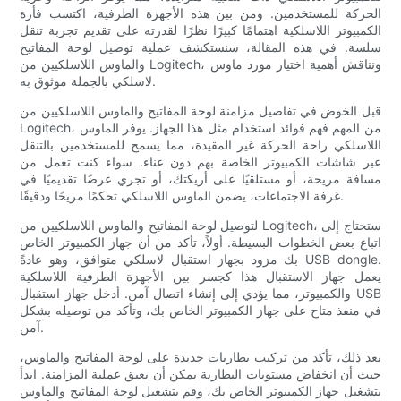
الحركة للمستخدمين. ومن بين هذه الأجهزة الطرفية، اكتسب فأرة
الكمبيوتر اللاسلكية اهتمامًا كبيرًا نظرًا لقدرته على تقديم تجربة تنقل
سلسة. في هذه المقالة، سنستكشف عملية توصيل لوحة المفاتيح
والماوس اللاسلكيين من Logitech، ونناقش أهمية اختيار مورد ماوس
لاسلكي بالجملة موثوق به.
قبل الخوض في تفاصيل مزامنة لوحة المفاتيح والماوس اللاسلكيين من
Logitech، من المهم فهم فوائد استخدام مثل هذا الجهاز. يوفر الماوس
اللاسلكي راحة الحركة غير المقيدة، مما يسمح للمستخدمين بالتنقل
عبر شاشات الكمبيوتر الخاصة بهم دون عناء. سواء كنت تعمل من
مسافة مريحة، أو مستلقيًا على أريكتك، أو تجري عرضًا تقديميًا في
غرفة الاجتماعات، يضمن الماوس اللاسلكي تحكمًا مريحًا ودقيقًا.
لتوصيل لوحة المفاتيح والماوس اللاسلكيين من Logitech، ستحتاج إلى
اتباع بعض الخطوات البسيطة. أولاً، تأكد من أن جهاز الكمبيوتر الخاص
بك مزود بجهاز استقبال لاسلكي متوافق، وهو عادةً USB dongle.
يعمل جهاز الاستقبال هذا كجسر بين الأجهزة الطرفية اللاسلكية
والكمبيوتر، مما يؤدي إلى إنشاء اتصال آمن. أدخل جهاز استقبال USB
في منفذ متاح على جهاز الكمبيوتر الخاص بك، وتأكد من توصيله بشكل
آمن.
بعد ذلك، تأكد من تركيب بطاريات جديدة على لوحة المفاتيح والماوس،
حيث أن انخفاض مستويات البطارية يمكن أن يعيق عملية المزامنة. ابدأ
بتشغيل جهاز الكمبيوتر الخاص بك، وقم بتشغيل لوحة المفاتيح والماوس