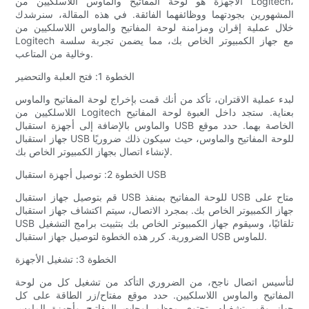
الأجهزة هو لوحة المفاتيح والماوس اللاسلكيين من Logitech،
المشهورين بجودتهما ووظائفهما الفائقة. في هذه المقالة، سنرشدك
خلال عملية إقران ومزامنة لوحة المفاتيح والماوس اللاسلكيين من
Logitech مع جهاز الكمبيوتر الخاص بك، مما يضمن تجربة سلسة
وخالية من المتاعب.
الخطوة 1: فتح العلبة والتحضير
لبدء عملية الاقتران، تأكد من أنك قمت بإخراج لوحة المفاتيح والماوس
اللاسلكيين من Logitech بعناية. ستجد داخل العبوة لوحة المفاتيح
والماوس بالإضافة إلى أجهزة استقبال USB الخاصة بهما. حدد موقع
جهاز استقبال USB للوحة المفاتيح والماوس، حيث سيكون ذلك ضروريًا
لإنشاء اتصال بجهاز الكمبيوتر الخاص بك.
الخطوة 2: توصيل أجهزة استقبال USB
قم بتوصيل جهاز استقبال USB للوحة المفاتيح بمنفذ USB متاح على
جهاز الكمبيوتر الخاص بك. بمجرد الاتصال، سيتم اكتشاف جهاز استقبال
USB تلقائيًا، وسيقوم جهاز الكمبيوتر الخاص بك بتثبيت برامج التشغيل
الضرورية. كرر هذه الخطوة لتوصيل جهاز استقبال USB للماوس.
الخطوة 3: تشغيل الأجهزة
لتأسيس اتصال ناجح، من الضروري التأكد من تشغيل كل من لوحة
المفاتيح والماوس اللاسلكيين. حدد موقع مفتاح/زر الطاقة على كل
جهاز وقم بتشغيله. تحتوي معظم لوحات المفاتيح وأجهزة الماوس