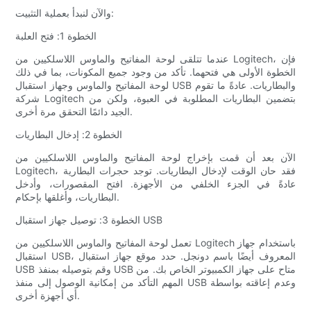
والآن لنبدأ بعملية التثبيت:
الخطوة 1: فتح العلبة
عندما تتلقى لوحة المفاتيح والماوس اللاسلكيين من Logitech، فإن
الخطوة الأولى هي فتحهما. تأكد من وجود جميع المكونات، بما في ذلك
لوحة المفاتيح والماوس وجهاز استقبال USB والبطاريات. عادةً ما تقوم
شركة Logitech بتضمين البطاريات المطلوبة في العبوة، ولكن من
الجيد دائمًا التحقق مرة أخرى.
الخطوة 2: إدخال البطاريات
الآن بعد أن قمت بإخراج لوحة المفاتيح والماوس اللاسلكيين من
Logitech، فقد حان الوقت لإدخال البطاريات. توجد حجرات البطارية
عادةً في الجزء الخلفي من الأجهزة. افتح المقصورات، وأدخل
البطاريات، وأغلقها بإحكام.
الخطوة 3: توصيل جهاز استقبال USB
تعمل لوحة المفاتيح والماوس اللاسلكيين من Logitech باستخدام جهاز
استقبال USB، المعروف أيضًا باسم دونجل. حدد موقع جهاز استقبال
USB وقم بتوصيله بمنفذ USB متاح على جهاز الكمبيوتر الخاص بك. من
المهم التأكد من إمكانية الوصول إلى منفذ USB وعدم إعاقته بواسطة
أي أجهزة أخرى.