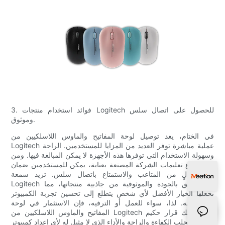
3. فوائد استخدام منتجات Logitech للحصول على اتصال سلس
وموثوق.
في الختام، يعد توصيل لوحة المفاتيح والماوس اللاسلكيين من
Logitech عملية مباشرة توفر العديد من المزايا للمستخدمين. الراحة
وسهولة الاستخدام التي توفرها هذه الأجهزة لا يمكن المبالغة فيها. ومن
خلال اتباع تعليمات الشركة المصنعة بعناية، يمكن للمستخدمين ضمان
إعداد خالٍ من المتاعب والاستمتاع باتصال سلس. تزيد سمعة
Logitech فيما يتعلق بالجودة والموثوقية من جاذبية منتجاتها، مما
يجعلها الخيار الأفضل لأي شخص يتطلع إلى تحسين تجربة الكمبيوتر
الخاصة به. لذا، سواء للعمل أو الترفيه، فإن الاستثمار في لوحة
المفاتيح والماوس اللاسلكيين من Logitech هو بلا شك قرار حكيم
يجلب الكفاءة والراحة والأداء الذي لا مثيل له لأي إعداد كمبيوتر.