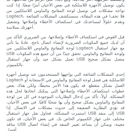
يكون توصيل الأجهزة اللاسلكية في بعض الأحيان أمرًا صعبًا. إذا كنت
تواجه مشكلات في توصيل لوحة المفاتيح والماوس اللاسلكيين من
Logitech، فلا تخف! في هذه المقالة، سنستكشف المشكلات الشائعة
ونقدم حلولاً لمساعدتك في استكشاف الأخطاء وإصلاحها وتشغيل
أجهزتك بسلاسة.
قبل الغوص في استكشاف الأخطاء وإصلاحها، من الضروري التأكد من
أن لديك جميع المكونات الضرورية لإنشاء اتصال ناجح. عادةً ما تأتي
لوحة المفاتيح والماوس اللاسلكيين من Logitech مع جهاز استقبال
USB ولوحة المفاتيح والماوس. تحقق جيدًا من أن جميع هذه المكونات
تعمل بشكل جيد وأن جهاز استقبال USB متصل بشكل صحيح
بالكمبيوتر.
إحدى المشكلات الشائعة التي يواجهها المستخدمون عند توصيل أجهزة
Logitech اللاسلكية هي فشل لوحة المفاتيح والماوس في الاستجابة أو
العمل بشكل متقطع. قد يكون هذا الأمر محبطًا، ولكن هناك بعض
خطوات استكشاف الأخطاء وإصلاحها التي يمكنك اتخاذها لحل هذه
المشكلة. أولاً، تأكد من إدخال البطاريات الموجودة في كل من لوحة
المفاتيح والماوس بشكل صحيح وأن بها شحنًا كافيًا. في بعض الأحيان،
قد تؤدي البطارية الضعيفة إلى حدوث مشكلات في الاتصال. إذا
استمرت المشكلة، فحاول نقل جهاز استقبال USB إلى منفذ USB
مختلف على جهاز الكمبيوتر الخاص بك. في بعض الأحيان، قد تكون
منافذ USB معيبة، ويمكن أن يساعد تغيير المنفذ في إنشاء اتصال
أفضل.