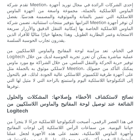
تقدم شركة Meetion، إحدى الشركات الرائدة في مجال توريد أجهزة
الماوس اللاسلكية بالجملة، مجموعة واسعة من أجهزة الماوس
اللاسلكية التي تتميز بالمتانة والموثوقية والمصممة هندسيًا. بفضل
التزامها بتوفير منتجات استثنائية، تضمن شركة Meetion أن توفر أجهزة
الماوس اللاسلكية الخاصة بها إمكانية التنقل الدقيق والأزرار سريعة
الاستجابة وعمر البطارية الطويل. وهذا يجعلها خيارًا مثاليًا للأفراد الذين
يقدرون تجارب الحوسبة السلسة.
في الختام، تعد مزامنة لوحة المفاتيح والماوس اللاسلكيين من
Logitech عملية مباشرة يمكن أن تعزز تجربة الحوسبة لديك من خلال
توفير حرية الحركة والتنقل السلس. من خلال الشراكة مع مورد ماوس
لاسلكي موثوق به بالجملة مثل Meetion، يمكنك التأكد من حصولك
على أجهزة طرفية للكمبيوتر اللاسلكي عالية الجودة. لذلك، قم بالتحول
إلى التكنولوجيا اللاسلكية اليوم واستمتع بالراحة التي لا مثيل لها التي
توفرها.
نصائح لاستكشاف الأخطاء وإصلاحها: المشكلات والحلول
الشائعة عند توصيل لوحة المفاتيح والماوس اللاسلكيين من
Logitech
في هذا العصر الرقمي، أصبحت التكنولوجيا اللاسلكية جزءًا لا يتجزأ من
حياتنا اليومية. من سماعات الرأس اللاسلكية إلى لوحات المفاتيح
وأجهزة الماوس اللاسلكية، نعتمد على هذه الأجهزة لجعل عملنا
وأنشطتنا الترفيهية أكثر ملاءمة. ومع ذلك، على الرغم من ملاءمتها، قد