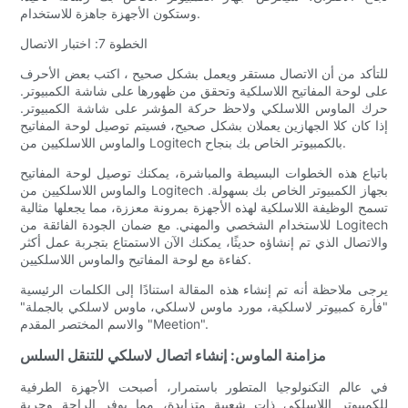
وستكون الأجهزة جاهزة للاستخدام.
الخطوة 7: اختبار الاتصال
للتأكد من أن الاتصال مستقر ويعمل بشكل صحيح ، اكتب بعض الأحرف
على لوحة المفاتيح اللاسلكية وتحقق من ظهورها على شاشة الكمبيوتر.
حرك الماوس اللاسلكي ولاحظ حركة المؤشر على شاشة الكمبيوتر.
إذا كان كلا الجهازين يعملان بشكل صحيح، فسيتم توصيل لوحة المفاتيح
والماوس اللاسلكيين من Logitech بالكمبيوتر الخاص بك بنجاح.
باتباع هذه الخطوات البسيطة والمباشرة، يمكنك توصيل لوحة المفاتيح
والماوس اللاسلكيين من Logitech بجهاز الكمبيوتر الخاص بك بسهولة.
تسمح الوظيفة اللاسلكية لهذه الأجهزة بمرونة معززة، مما يجعلها مثالية
للاستخدام الشخصي والمهني. مع ضمان الجودة الفائقة من Logitech
والاتصال الذي تم إنشاؤه حديثًا، يمكنك الآن الاستمتاع بتجربة عمل أكثر
كفاءة مع لوحة المفاتيح والماوس اللاسلكيين.
يرجى ملاحظة أنه تم إنشاء هذه المقالة استنادًا إلى الكلمات الرئيسية
"فأرة كمبيوتر لاسلكية، مورد ماوس لاسلكي، ماوس لاسلكي بالجملة"
والاسم المختصر المقدم "Meetion".
مزامنة الماوس: إنشاء اتصال لاسلكي للتنقل السلس
في عالم التكنولوجيا المتطور باستمرار، أصبحت الأجهزة الطرفية
للكمبيوتر اللاسلكي ذات شعبية متزايدة، مما يوفر الراحة وحرية