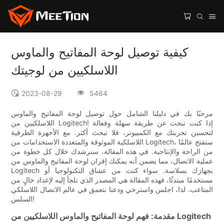
كيفية توصيل لوحة المفاتيح والماوس
اللاسلكيين من لوجيتك
2023-08-29
5464
مرحبًا بك في دليلنا الشامل حول توصيل لوحة المفاتيح والماوس
اللاسلكيين من Logitech! إذا كنت تبحث عن طريقة سهلة وفعالة
لتحسين تجربتك مع الكمبيوتر، فلا تبحث أكثر. مع الأجهزة الطرفية
اللاسلكية الموثوقة والمتعددة الاستخدامات من Logitech، ستفتح عالمًا
من الراحة والإنتاجية. في هذه المقالة، سنرشدك خلال كل خطوة من
عملية الاتصال، مما يضمن أنه يمكنك إقران لوحة المفاتيح والماوس من
Logitech بجهازك بسلاسة. سواء كنت من عشاق التكنولوجيا أو
مستخدمًا مبتدئًا، فهذه المقالة هي المصدر الذي تلجأ إليه لإعداد خالٍ من
المتاعب. لذا، اجلس واسترخي ودعنا نتعمق في عالم الاتصال اللاسلكي
السلس!
مقدمة: فهم لوحة المفاتيح والماوس اللاسلكيين من Logitech