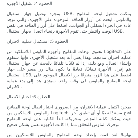
الخطوة 4: تشغيل الأجهزة
بمجرد توصيل جهاز استقبال USB، يمكنك تشغيل لوحة المفاتيح
والماوس. ابحث عن أزرار الطاقة الموجودة على الأجهزة، والتي توجد
عادة في الجزء السفلي أو الجوانب. اضغط على أزرار الطاقة في نفس
الوقت وانتظر حتى تقوم الأجهزة بإنشاء اتصال بجهاز استقبال USB.
الخطوة 5: استكمال عملية الاقتران
تحتوي لوحات المفاتيح وأجهزة الماوس اللاسلكية من Logitech على
عملية اقتران مدمجة. وهذا يعني أنه بعد تشغيل الأجهزة، فإنها ستقوم
تلقائيًا بالبحث عن جهاز استقبال USB وإنشاء اتصال. ومع ذلك، إذا لم
يتم إقران الأجهزة تلقائيًا، فعادةً ما يكون هناك زر صغير على جهاز
استقبال USB. اضغط على هذا الزر، متبوعًا بزر الاتصال الموجود على
لوحة المفاتيح والماوس في وقت واحد. سيؤدي هذا إلى بدء عملية
الاقتران.
الخطوة 6: اختبار الاتصال
بمجرد اكتمال عملية الاقتران، من الضروري اختبار اتصال لوحة المفاتيح
والماوس اللاسلكيين من Logitech. افتح مستندًا نصيًا أو أي تطبيق آخر
حيث يمكنك كتابة المؤشر وتحريكه. ابدأ الكتابة على لوحة المفاتيح
وحرك الماوس للتحقق مما إذا كانت الأجهزة تعمل بشكل صحيح.
تهانينا! لقد قمت بإعداد لوحة المفاتيح والماوس اللاسلكيين من