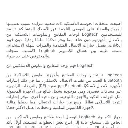
أصبحت ملحقات الحوسبة اللاسلكية ذات شعبية متزايدة بسبب تصميمها
المريح والقضاء على الفوضى الناجمة عن الأسلاك المتشابكة. تسمح
لوحات المفاتيح والماوسات اللاسلكية من Logitech للمستخدمين
بالاتصال بأجهزتهم دون عناء، مما يوفر تحكمًا سلسًا ودقيقًا دون قيود
الكابلات. بفضل خيارات الاتصال المتقدمة والميزات سهلة الاستخدام،
اكتسبت منتجات Logitech سمعة طيبة بين عشاق الكمبيوتر
والمحترفين على حد سواء.
فهم لوحة المفاتيح والماوس اللاسلكيين من Logitech
تستخدم لوحات المفاتيح وأجهزة الماوس اللاسلكية من Logitech
العديد من تقنيات الاتصال اللاسلكي، بما في ذلك إشارات Bluetooth
والترددات الراديوية (RF). تتيح تقنية Bluetooth للأجهزة الاتصال لاسلكيًا
عبر مسافات قصيرة، وهي موجودة بشكل شائع في الأجهزة المحمولة
مثل الهواتف الذكية والأجهزة اللوحية. ومن ناحية أخرى، توفر إشارات
التردد اللاسلكي نطاقًا أوسع من خيارات الاتصال، مما يجعلها مثالية
لأجهزة الكمبيوتر المكتبية ومحطات العمل الأكبر حجمًا.
لتوصيل لوحة مفاتيح وماوس لاسلكيين من Logitech بجهاز الكمبيوتر
الخاص بك، ستحتاج عادةً إلى اتباع بعض الخطوات البسيطة. أولاً، تأكد
من أن جهاز الكمبيوتر الخاص بك مجهز بإمكانيات الاتصال اللاسلكي