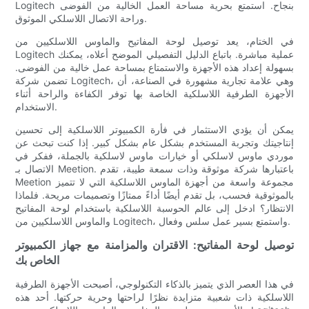
Logitech بنجاح. استمتع بحرية مساحة العمل الخالية من الفوضى
وراحة الاتصال اللاسلكي الموثوق.
في الختام، يعد توصيل لوحة المفاتيح والماوس اللاسلكيين من
Logitech عملية مباشرة. باتباع الدليل التفصيلي الموضح أعلاه، يمكنك
بسهولة إعداد هذه الأجهزة والاستمتاع بمساحة عمل خالية من الفوضى.
تضمن شركة Logitech، وهي علامة تجارية مشهورة في الصناعة، أن
الأجهزة الطرفية اللاسلكية الخاصة بها توفر الكفاءة والراحة أثناء
الاستخدام.
يمكن أن يؤدي الاستثمار في فأرة الكمبيوتر اللاسلكية إلى تحسين
إنتاجيتك وتجربة المستخدم بشكل عام بشكل كبير. إذا كنت تبحث عن
موردي ماوس لاسلكي أو خيارات ماوس لاسلكية بالجملة، ففكر في
الاتصال بـ Meetion. باعتبارها شركة موثوقة وذات سمعة طيبة، تقدم
Meetion مجموعة واسعة من أجهزة الماوس اللاسلكية التي لا تتميز
بالموثوقية فحسب، بل تقدم أيضًا أداءً ممتازًا وتصميمات مريحة. فلماذا
الانتظار؟ ادخل إلى عالم الحوسبة اللاسلكية باستخدام لوحة المفاتيح
والماوس اللاسلكيين من Logitech، واستمتع بسير عمل سلس وفعال.
توصيل لوحة المفاتيح: الاقتران والمزامنة مع جهاز الكمبيوتر
الخاص بك
في هذا العصر الذي يتميز بالذكاء التكنولوجي، أصبحت الأجهزة الطرفية
اللاسلكية ذات شعبية متزايدة نظرًا لراحتها وحرية حركتها. أحد هذه