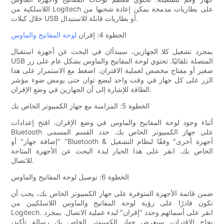
اللاسلكية من Logitech على بطاريات مدمجة يمكن إعادة شحنها من
خلال كبلات USB أو بطاريات قابلة للاستبدال.
الخطوة 4: إقران
لوحة المفاتيح والماوس
بمجرد تشغيل كلا الجهازين، سيبدأان في البحث عن أجهزة استقبال
USB المتصلة تلقائيًا. تحتوي لوحة المفاتيح والماوس بشكل عام على زر
صغير أو مفتاح مخصص لعملية الاقتران. اضغط مع الاستمرار على هذا
الزر على كل جهاز في وقت واحد لبضع ثوان حتى يومض ضوء مؤشر
الطاقة للإشارة إلى أن الجهازين في وضع الإقران.
الخطوة 5: المزامنة مع جهاز الكمبيوتر الخاص بك
أثناء وجود لوحة المفاتيح والماوس في وضع الإقران، افتح إعدادات
Bluetooth على جهاز الكمبيوتر الخاص بك. حدد القسم المسمى
"إضافة جهاز" أو "Bluetooth & أجهزة أخرى" وفقًا لنظام التشغيل
الخاص بك. انقر على هذا الخيار لبدء البحث عن الأجهزة المتاحة
للاتصال.
الخطوة 6: توصيل لوحة المفاتيح والماوس
ضمن قائمة الأجهزة المتوفرة على جهاز الكمبيوتر الخاص بك، يجب أن
تكون قادرًا على رؤية لوحة المفاتيح والماوس اللاسلكيين من
Logitech. انقر على أسمائهم وحدد "إقران" لبدء عملية الاتصال. بمجرد
نجاح الاقتران، سيعرض جهاز الكمبيوتر الخاص بك رسالة تأكيد،