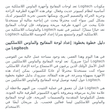
تعد لوحات المفاتيح وأجهزة الماوس اللاسلكية من Logitech مكونات
أساسية لنظام كمبيوتر حديث وفعال. توفر هذه الأجهزة الطرفية الراحة
وحرية الحركة والتصميم المريح، ويمكنها تحسين تجربة الكمبيوتر لديك
بشكل كبير. سواء كنت محترفًا يبحث عن إنتاجية مثالية أو مستخدمًا
عاديًا يبحث عن أجهزة طرفية مريحة وموثوقة، فإن لوحات المفاتيح
والماوسات اللاسلكية من Logitech تعد خيارًا ممتازًا. استثمر في تقنية
Logitech اللاسلكية اليوم واستمتع بمزايا إعداد الحوسبة اللاسلكية.
دليل خطوة بخطوة: إعداد لوحة المفاتيح والماوس اللاسلكيين
من Logitech
في هذا اليوم وهذا العصر، يعد وجود مساحة عمل خالية من الفوضى
أمرًا ضروريًا. تعد لوحة المفاتيح والماوس اللاسلكيين من Logitech
الحل الأمثل لأولئك الذين يرغبون في الاستمتاع براحة الإعداد اللاسلكي.
سواء كنت مستخدمًا محترفًا أو عاديًا للكمبيوتر، يمكن إعداد هذه
الأجهزة بسهولة وسرعة. في هذه المقالة، سنزودك بدليل خطوة بخطوة
حول كيفية توصيل لوحة المفاتيح والماوس اللاسلكيين من Logitech.
قبل أن نتعمق في عملية التثبيت، من المهم ملاحظة أن Logitech هي
علامة تجارية مرموقة ومعروفة بأجهزة الكمبيوتر الطرفية عالية الجودة.
بفضل التكنولوجيا المتقدمة والتصميمات المريحة، فإن لوحة المفاتيح
والماوس اللاسلكيين ليسا فعالين فحسب، بل مريحان أيضًا في
الاستخدام.