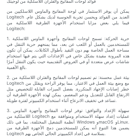
فوائد لوحات المفاتيح والفئران اللاسلكية من لوجيتك
يمكن أن يوفر الاستثمار في لوحة المفاتيح والماوس اللاسلكيين من
Logitech العديد من الفوائد ويحسن تجربة الحوسبة لديك بشكل عام.
فيما يلي بعض مزايا استخدام الأجهزة الطرفية اللاسلكية من
Logitech:
1. حرية الحركة: تسمح لوحات المفاتيح وأجهزة الماوس اللاسلكية
للمستخدمين بالعمل أو اللعب عن بعد، مما يمنحهم حرية التنقل في
مساحة العمل الخاصة بهم دون التقيد بأطوال الكابلات. يمكن أن تكون
هذه المرونة مفيدة بشكل خاص في الإعدادات التي يتم فيها استخدام
شاشات عرض متعددة أو في العروض التقديمية حيث يكون التنقل أمرًا
بالغ الأهمية.
2. بيئة عمل محسنة: تم تصميم لوحات المفاتيح والفئران اللاسلكية من
Logitech مع وضع بيئة العمل في الاعتبار، مما يوفر الراحة ويقلل من
خطر إصابات الإجهاد المتكررة. بفضل الميزات القابلة للتخصيص مثل
الارتفاع القابل للتعديل ودعم المعصم، يمكن لهذه الأجهزة الطرفية أن
تساعد في تخفيف الانزعاج أثناء استخدام الكمبيوتر لفترة طويلة.
3. سهولة الإعداد والتوافق: توفر لوحات المفاتيح وأجهزة الماوس
اللاسلكية من Logitech عمليات إعداد سهلة الاستخدام ومتوافقة مع
أنظمة التشغيل المختلفة، بما في ذلك Windows وmacOS وLinux.
يضمن هذا التنوع أنه يمكن للمستخدمين دمج الأجهزة الطرفية من
Logitech بسلاسة في إعداد الكمبيوتر الحالي الخاص بهم.