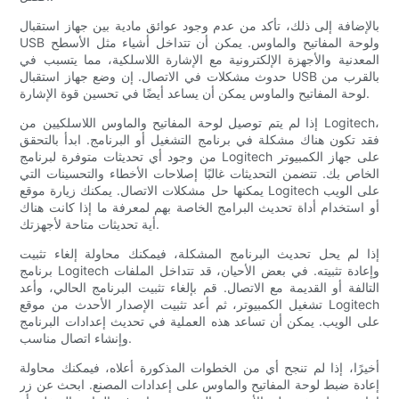
بالإضافة إلى ذلك، تأكد من عدم وجود عوائق مادية بين جهاز استقبال
USB ولوحة المفاتيح والماوس. يمكن أن تتداخل أشياء مثل الأسطح
المعدنية والأجهزة الإلكترونية مع الإشارة اللاسلكية، مما يتسبب في
حدوث مشكلات في الاتصال. إن وضع جهاز استقبال USB بالقرب من
لوحة المفاتيح والماوس يمكن أن يساعد أيضًا في تحسين قوة الإشارة.
إذا لم يتم توصيل لوحة المفاتيح والماوس اللاسلكيين من Logitech،
فقد تكون هناك مشكلة في برنامج التشغيل أو البرنامج. ابدأ بالتحقق
من وجود أي تحديثات متوفرة لبرنامج Logitech على جهاز الكمبيوتر
الخاص بك. تتضمن التحديثات غالبًا إصلاحات الأخطاء والتحسينات التي
يمكنها حل مشكلات الاتصال. يمكنك زيارة موقع Logitech على الويب
أو استخدام أداة تحديث البرامج الخاصة بهم لمعرفة ما إذا كانت هناك
أية تحديثات متاحة لأجهزتك.
إذا لم يحل تحديث البرنامج المشكلة، فيمكنك محاولة إلغاء تثبيت
برنامج Logitech وإعادة تثبيته. في بعض الأحيان، قد تتداخل الملفات
التالفة أو القديمة مع الاتصال. قم بإلغاء تثبيت البرنامج الحالي، وأعد
تشغيل الكمبيوتر، ثم أعد تثبيت الإصدار الأحدث من موقع Logitech
على الويب. يمكن أن تساعد هذه العملية في تحديث إعدادات البرنامج
وإنشاء اتصال مناسب.
أخيرًا، إذا لم تنجح أي من الخطوات المذكورة أعلاه، فيمكنك محاولة
إعادة ضبط لوحة المفاتيح والماوس على إعدادات المصنع. ابحث عن زر