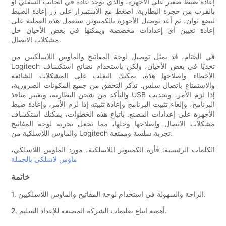
إعادة ضبط صغير على الأجهزة، والذي يوجد عادة في الجانب السفلي أو
بالقرب من حجرة البطارية. اضغط مع الاستمرار على زر إعادة الضبط
لبضع ثوان، ثم أعد توصيل الأجهزة بالكمبيوتر. ستعمل هذه العملية على
إعادة تعيين أي إعدادات مخصصة ويمكنها في بعض الأحيان حل
مشكلات الاتصال.
في الختام، قد يمثل توصيل لوحة المفاتيح والماوس اللاسلكيين من
Logitech تحديًا في بعض الأحيان، ولكن باستخدام نصائح استكشاف
الأخطاء وإصلاحها هذه، يمكنك التغلب على المشكلات الشائعة
والاستمتاع باتصال سلس. تذكر التحقق من جميع المكونات الضرورية،
والتأكد من شحن البطارية، وتغيير منافذ USB إذا لزم الأمر، وتحديث
البرنامج، وإلغاء تثبيت البرنامج وإعادة تثبيته إذا لزم الأمر، وإعادة ضبط
الأجهزة على إعدادات المصنع. باتباع هذه الخطوات، يمكنك استكشاف
مشكلات الاتصال وإصلاحها وحلها، مما يجعل تجربة لوحة المفاتيح
والماوس اللاسلكية من Logitech تجربة سلسة وممتعة.
الكلمات الرئيسية: فأرة الكمبيوتر اللاسلكية، مورد الماوس اللاسلكي،
ماوس لاسلكي بالجملة
خاتمة
1. الراحة والسهولة في استخدام لوحة المفاتيح والماوس اللاسلكيين.
2. أهمية اتباع تعليمات الشركة المصنعة للإعداد السليم.