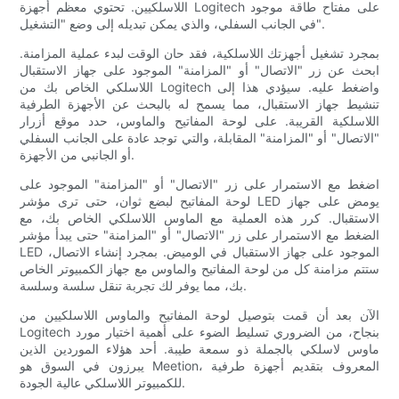
اللاسلكيين. تحتوي معظم أجهزة Logitech على مفتاح طاقة موجود
في الجانب السفلي، والذي يمكن تبديله إلى وضع "التشغيل".
بمجرد تشغيل أجهزتك اللاسلكية، فقد حان الوقت لبدء عملية المزامنة.
ابحث عن زر "الاتصال" أو "المزامنة" الموجود على جهاز الاستقبال
اللاسلكي الخاص بك من Logitech واضغط عليه. سيؤدي هذا إلى
تنشيط جهاز الاستقبال، مما يسمح له بالبحث عن الأجهزة الطرفية
اللاسلكية القريبة. على لوحة المفاتيح والماوس، حدد موقع أزرار
"الاتصال" أو "المزامنة" المقابلة، والتي توجد عادة على الجانب السفلي
أو الجانبي من الأجهزة.
اضغط مع الاستمرار على زر "الاتصال" أو "المزامنة" الموجود على
لوحة المفاتيح لبضع ثوان، حتى ترى مؤشر LED يومض على جهاز
الاستقبال. كرر هذه العملية مع الماوس اللاسلكي الخاص بك، مع
الضغط مع الاستمرار على زر "الاتصال" أو "المزامنة" حتى يبدأ مؤشر
LED الموجود على جهاز الاستقبال في الوميض. بمجرد إنشاء الاتصال،
ستتم مزامنة كل من لوحة المفاتيح والماوس مع جهاز الكمبيوتر الخاص
بك، مما يوفر لك تجربة تنقل سلسة وسلسة.
الآن بعد أن قمت بتوصيل لوحة المفاتيح والماوس اللاسلكيين من
Logitech بنجاح، من الضروري تسليط الضوء على أهمية اختيار مورد
ماوس لاسلكي بالجملة ذو سمعة طيبة. أحد هؤلاء الموردين الذين
يبرزون في السوق هو Meetion، المعروف بتقديم أجهزة طرفية
للكمبيوتر اللاسلكي عالية الجودة.