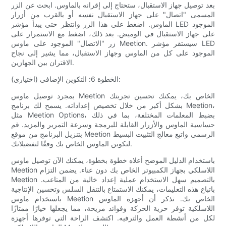
بعد توصيل جهاز الاستقبال، ستحتاج إلى إقرانه بالماوس. ابحث عن الزر
المسمى "اتصال" على جهاز الاستقبال نفسه أو بالقرب من أزرار
الماوس. اضغط على هذا الزر وانتظر حتى يبدأ مؤشر LED الموجود
على جهاز الاستقبال في الوميض. بعد ذلك، اضغط مع الاستمرار على
زر "الاتصال" الموجود على ماوس Meetion. سيستقر مؤشر LED
الموجود على كل من الماوس وجهاز الاستقبال، مما يشير إلى نجاح
الاقتران بين الجهازين.
الخطوة 6: التكوين الإضافي (اختياري):
بمجرد توصيل ماوس Meetion الخاص بك، يمكنك تحسين تجربتك
بشكل أكبر من خلال تخصيص إعداداته. يسمح لك برنامج Meetion،
مثل Meetion Options، بضبط المعلمات المختلفة، بما في ذلك
حساسية الماوس والأزرار القابلة للبرمجة وسرعة التمرير والمزيد. قم
بتنزيل البرنامج من موقع Meetion الرسمي واتبع معالج التثبيت البسيط
لتكوين الماوس الخاص بك وفقًا لتفضيلاتك.
باستخدام الدليل الموضح أعلاه خطوة بخطوة، يمكنك الآن توصيل ماوس
Meetion اللاسلكي بجهاز الكمبيوتر الخاص بك دون عناء. يضمن التزام
Meetion بالتصميم سهل الاستخدام عملية إعداد خالية من المتاعب.
باتباع هذه التعليمات، يمكنك الاستمتاع بالتنقل السلس وتحسين الإنتاجية
باستخدام ماوس Meetion الخاص بك. تذكر أن أجهزة الماوس
اللاسلكية توفر حرية الحركة وفوائد مريحة، مما يجعلها خيارًا ممتازًا
لكل من أنشطة العمل والترفيه. اكتشف الراحة التي توفرها أجهزة