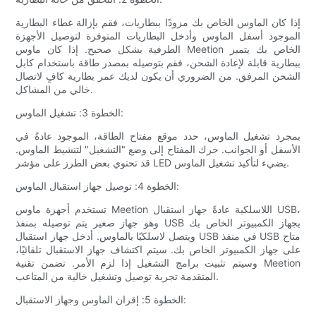
إذا كان الماوس الخاص بك مزودًا ببطاريات، فقم بإزالة غطاء البطارية
الموجود أسفل الماوس وأدخل البطاريات المتوفرة لتوصيل الأجهزة
الطرفية بشكل صحيح. إذا كان ماوس Meetion الخاص بك يتميز
ببطارية قابلة لإعادة الشحن، فقم بتوصيله بمصدر طاقة باستخدام كابل
الشحن المرفق. من الضروري أن يكون لديك عمر بطارية كافٍ لاتصال
خالي من المشاكل.
الخطوة 3: تشغيل الماوس:
بمجرد تشغيل الماوس، حدد موقع مفتاح الطاقة، الموجود عادةً في
الأسفل أو الجوانب. حرك المفتاح إلى وضع "التشغيل" لتنشيط الماوس.
قد تحتوي بعض الطرز على مؤشر LED يضيء لتأكيد تشغيل الماوس.
الخطوة 4: توصيل جهاز استقبال الماوس:
تستخدم أجهزة ماوس Meetion اللاسلكية عادةً جهاز استقبال USB،
وهو جهاز صغير يتم توصيله بمنفذ USB بجهاز الكمبيوتر الخاص بك
ويتصل لاسلكيًا بالماوس. أدخل جهاز استقبال USB في منفذ USB متاح
على جهاز الكمبيوتر الخاص بك. سيتم اكتشاف جهاز الاستقبال تلقائيًا،
وسيتم تثبيت برامج التشغيل إذا لزم الأمر. تضمن تقنية Meetion
المتقدمة تجربة توصيل وتشغيل خالية من المتاعب.
الخطوة 5: إقران الماوس وجهاز الاستقبال: