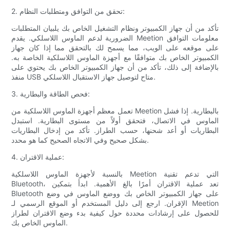
2. تحقق من التوافق ومتطلبات النظام:
تأكد من أن جهاز الكمبيوتر ونظام التشغيل الخاص بك يلبيان المتطلبات
الضرورية لدعم الماوس اللاسلكي. يقدم Meetion معلومات التوافق
على موقعه على الويب، مما يسمح لك بالتحقق مما إذا كان جهاز
الكمبيوتر الخاص بك متوافقًا مع أجهزة الماوس اللاسلكية الخاصة به.
بالإضافة إلى ذلك، تأكد من أن جهاز الكمبيوتر الخاص بك يحتوي على
منفذ USB متاح لتوصيل جهاز الاستقبال اللاسلكي.
3. فحص الطاقة والبطارية:
تعمل معظم أجهزة الماوس اللاسلكية من Meetion بالبطارية. إذا فشل
الماوس في الاتصال، فتحقق أولاً من مستوى البطارية. استبدل
البطاريات أو أعد شحنها، حسب الطراز. تأكد من إدخال البطاريات
بشكل صحيح وفي الاتجاه الصحيح كما هو محدد.
4. عملية الاقتران:
بالنسبة لأجهزة الماوس اللاسلكية Meetion التي تدعم تقنية
Bluetooth، تعد عملية الاقتران أمرًا بالغ الأهمية. ابدأ بتمكين
Bluetooth على جهاز الكمبيوتر الخاص بك ووضع الماوس في وضع
الإقران. ارجع إلى دليل المستخدم أو الموقع الرسمي لـ Meetion
للحصول على إرشادات محددة حول كيفية بدء وضع الاقتران لطراز
الماوس الخاص بك.