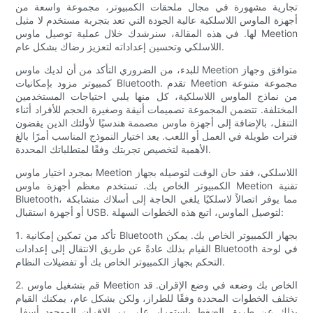
تجارية مشهورة في مجال ملحقات الكمبيوتر، مجموعة واسعة من
أجهزة الماوس اللاسلكية عالية الجودة التي تعد بتجربة مستخدم لا مثيل
لها. في هذه المقالة، سنرشدك خلال عملية توصيل ماوس Meetion
اللاسلكي وتحسين إعداداته لتعزيز رضاك ​​بشكل عام.
للبدء، من الضروري التأكد من أن لديك ماوس Meetion متوافق وجهاز
كمبيوتر مزود بإمكانيات Bluetooth. تقدم Meetion مجموعة متنوعة
من نماذج الماوس اللاسلكية، كل منها يلبي احتياجات المستخدمين
المختلفة. تتضمن المجموعة تصميمات أنيقة وصغيرة الحجم للأفراد أثناء
التنقل، بالإضافة إلى أجهزة ماوس مصممة هندسيًا لأولئك الذين يقضون
فترات طويلة في العمل أو اللعب. يعد اختيار النموذج المناسب أمرًا بالغ
الأهمية لتخصيص تجربتك وفقًا لمتطلباتك المحددة.
بمجرد اختيار ماوس Meetion اللاسلكي، فقد حان الوقت لتوصيله بجهاز
الكمبيوتر الخاص بك. تستخدم معظم أجهزة ماوس Meetion تقنية
Bluetooth، مما يوفر اتصالاً لاسلكيًا يلغي الحاجة إلى أسلاك متشابكة
أو أجهزة استقبال USB. لتوصيل الماوس، اتبع هذه الخطوات السهلة:
1. تأكد من تمكين إمكانية Bluetooth بجهاز الكمبيوتر الخاص بك. يمكن
القيام بذلك عادةً عن طريق الانتقال إلى إعدادات Bluetooth في لوحة
التحكم بجهاز الكمبيوتر الخاص بك أو تفضيلات النظام.
2. قم بتشغيل ماوس Meetion الخاص بك وضعه في وضع الإقران. قد
تختلف الخطوات المحددة وفقًا للطراز، ولكن بشكل عام، يمكنك القيام
بذلك عن طريق الضغط باستمرار على زر الإقران الموجود أسفل