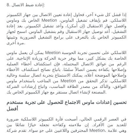
8. إعادة ضبط الاتصال:
إذا فشل كل شيء آخر، فحاول إعادة تعيين الاتصال بين جهاز الكمبيوتر
الخاص بك وماوس Meetion اللاسلكي. قم بإيقاف تشغيل الماوس،
وافصل جهاز الاستقبال (إن أمكن)، وأعد تشغيل الكمبيوتر. بعد إعادة
التشغيل، أعد توصيل جهاز الاستقبال وقم بتشغيل الماوس. اسمح لجهاز
الكمبيوتر الخاص بك بالتعرف على برامج التشغيل الضرورية وتثبيتها
مرة أخرى.
يمكن أن يعمل ماوس Meetion اللاسلكي على تحسين تجربة الحوسبة
الخاصة بك بشكل كبير، مما يوفر حرية الحركة وزيادة الإنتاجية. على
الرغم من عوائق الاتصال المحتملة، فإن استكشاف أخطاء العملية
وإصلاحها بكفاءة يضمن اتصالاً سلسًا. باتباع نصائح استكشاف الأخطاء
وإصلاحها الموضحة أعلاه، يمكنك الاستمتاع بتجربة اتصال سلسة وخالية
من المتاعب باستخدام ماوس Meetion اللاسلكي. تذكر التحقق من
التوافق، والتأكد من مصدر الطاقة المناسب، واتباع إرشادات الشركة
المصنعة لإنشاء اتصال مستقر مع جهاز الكمبيوتر الخاص بك.
تحسين إعدادات ماوس الاجتماع للحصول على تجربة مستخدم
أفضل
في العصر الرقمي الحالي، أصبحت فأرة الكمبيوتر اللاسلكية ضرورة
للعديد من الأفراد. إن ملاءمته وكفاءته تجعله خيارًا شائعًا بين
المحترفين واللاعبين على حدٍ سواء. تقدم شركة Meetion، وهي علامة