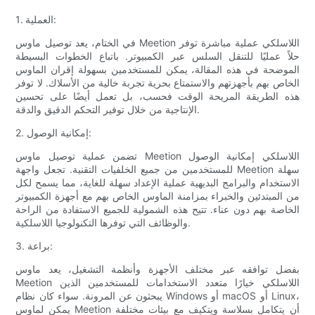
1. العملية:
في الختام، يعد توصيل ماوس Meetion اللاسلكي عملية مباشرة توفر
حلاً عمليًا للتنقل السلس عبر الكمبيوتر. باتباع الخطوات البسيطة
الموضحة في هذه المقالة، يمكن للمستخدمين بسهولة إقران الماوس
الخاص بهم بأجهزتهم والاستمتاع بحرية تجربة خالية من الأسلاك. لا توفر
هذه الطريقة المريحة الوقت فحسب، بل تعمل أيضًا على تحسين
الإنتاجية من خلال توفير التحكم الدقيق والدقة.
2. إمكانية الوصول:
تضمن عملية توصيل ماوس Meetion اللاسلكي إمكانية الوصول
للمستخدمين من جميع الخلفيات التقنية. تجعل واجهة Meetion سهلة
الاستخدام والبرامج البديهية عملية الإعداد سهلة للغاية، مما يسمح لكل
من المبتدئين والخبراء بمزامنة الماوس الخاص بهم مع أجهزة الكمبيوتر
الخاصة بهم دون عناء. تتيح هذه الشمولية للجميع الاستفادة من الراحة
والوظائف التي توفرها التكنولوجيا اللاسلكية.
3. براعة:
بفضل توافقه عبر مختلف الأجهزة وأنظمة التشغيل، يعد ماوس
Meetion اللاسلكي خيارًا متعدد الاستخدامات للمستخدمين الذين
يبحثون عن المرونة. سواء كان نظام Windows أو macOS أو Linux،
يمكن لماوس Meetion أن يتكامل بسلاسة ويتكيف مع بيئات مختلفة