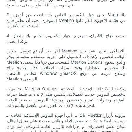
الماوس حتى يبدأ ضوء LED في الوميض.
3. على جهاز الكمبيوتر الخاص بك، ابحث عن أجهزة Bluetooth
المتوفرة. يجب أن يظهر فأرة Meetion في قائمة الأجهزة. انقر عليها
لبدء عملية الاقتران.
4. بمجرد نجاح الاقتران، سيعرض جهاز الكمبيوتر الخاص بك إشعارًا
يؤكد الاتصال.
الآن بعد أن تم توصيل ماوس Meetion اللاسلكي بنجاح، فقد حان
الوقت لتحسين الإعدادات للحصول على تجربة مستخدم محسنة. يوفر
Meetion للمستخدمين برنامجًا يسمى Meetion Options، والذي يسمح
لك بتخصيص الإعدادات وفتح الميزات الإضافية. هذا البرنامج متاح
لنظامي التشغيل Windows وmacOS ويمكن تنزيله من موقع
Meetion الرسمي.
بعد تثبيت Meetion Options، يمكنك استكشاف الإعدادات المختلفة
لتخصيص الماوس حسب تفضيلاتك. تتضمن هذه الإعدادات ضبط سرعة
المؤشر وخيارات التمرير وتخصيص الزر ودقة المؤشر. خذ بعض الوقت
لتجربة هذه الإعدادات للعثور على الأفضل بالنسبة لك.
غالبًا ما تأتي أجهزة الماوس اللاسلكية الخاصة بـ Meetion مزودة بأزرار
وميزات إضافية يمكن تخصيصها لأداء وظائف محددة. على سبيل المثال،
يمكن تعيين اختصارات أو إجراءات للأزرار القابلة للبرمجة، مما يؤدي
إلى تحسين الإنتاجية والراحة. يوفر برنامج Meetion Options واجهة