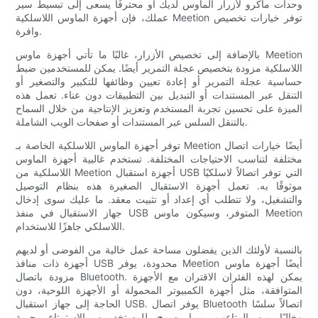
وحدات ماكرو لأزرار الماوس لديك أو محترفًا يسعى إلى تبسيط سير
عملك، فإن أجهزة الماوس اللاسلكية Meetion توفر خيارات تخصيص
وافرة.
بالإضافة إلى تخصيص الأزرار، غالبًا ما تأتي أجهزة ماوس Meetion
اللاسلكية مزودة بتخصيص عجلة التمرير أيضًا. يمكن للمستخدمين ضبط
حساسية عجلة التمرير أو إعادة تعيين وظائفها للتكبير والتصغير أو
التنقل عبر المستندات أو التبديل بين التطبيقات دون عناء. تعمل هذه
الميزة على تحسين تجربة المستخدم وتعزيز الإنتاجية من خلال السماح
بالتنقل السلس عبر المستندات أو صفحات الويب الشاملة.
توفر أجهزة الماوس اللاسلكية الخاصة بـ Meetion أيضًا خيارات اتصال
مختلفة لتناسب الاحتياجات المختلفة. تستخدم غالبية أجهزة الماوس
اللاسلكية من Meetion أجهزة استقبال USB التي توفر اتصالاً لاسلكيًا
موثوقًا به. تعمل أجهزة الاستقبال الصغيرة هذه بنظام التوصيل
والتشغيل، ولا تتطلب أي إعداد أو تثبيت معقد. ما عليك سوى إدخال
جهاز الاستقبال في منفذ USB المتوفر، وسيكون ماوس Meetion
اللاسلكي جاهزًا للاستخدام.
بالنسبة لأولئك الذين يفضلون مساحة عمل خالية من الفوضى أو لديهم
أجهزة ذات منافذ USB محدودة، يوفر Meetion أيضًا أجهزة ماوس
مزودة باتصال Bluetooth. يمكن لهذه الفئران الاقتران مع الأجهزة
المتوافقة، مثل أجهزة الكمبيوتر المحمولة أو الأجهزة اللوحية، دون
الحاجة إلى جهاز استقبال USB. يوفر اتصال Bluetooth اتصالاً سلسًا
وخاليًا من المتاعب، مما يسمح للمستخدمين بالاستمتاع بحرية