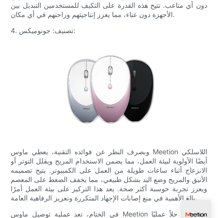
دون أي متاعب. تتيح هذه القدرة على التكيف للمستخدمين التبديل بين
الأجهزة دون عناء، مما يعزز إنتاجيتهم وراحتهم في أي مكان.
4. تصنيف: جونوميكس:
وبصرف النظر عن فوائده التقنية، يعطي ماوس Meetion اللاسلكي
أيضًا الأولوية لبيئة العمل، مما يضمن الاستخدام المريح ويقلل التوتر أو
الانزعاج أثناء ساعات طويلة من العمل على الكمبيوتر. يتيح تصميمه
الأنيق والمريح وضع اليد بشكل طبيعي، مما يخفف الضغط على المعصم
ويعزز تجربة حوسبة أكثر صحة. يعد هذا التركيز على بيئة العمل أمرًا
بالغ الأهمية في منع إصابات الإجهاد المتكررة وتعزيز الرفاهية العامة.
في الختام، تعد عملية توصيل ماوس Meetion اللاسلكي حلاً عمليًا