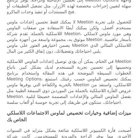
سهلة لتعيين إجراءات مخصصة لهذه الأزرار، مثل تشغيل التطبيقات أو
فتح المستندات أو تنفيذ وحدات الماكرو.
لا يمكنك فقط تحسين إعدادات ماوس Meetion للحصول على تجربة
مستخدم أفضل، ولكن يمكنك أيضًا الاستفادة من صفقات الماوس
اللاسلكية بالجملة. تقدم شركة Meetion، وهي مورد ماوس لاسلكي
موثوق به، مجموعة واسعة من أجهزة ماوس Meetion بأسعار تنافسية.
يضمن اختيارهم العثور على ماوس Meetion اللاسلكي المثالي الذي
يلبي احتياجاتك وتفضيلاتك، دون إنفاق الكثير من المال.
في الختام، يمكن أن يؤدي توصيل إعدادات الماوس اللاسلكية Meetion
وتحسينها إلى تحسين تجربة المستخدم لديك بشكل كبير. باتباع
الخطوات البسيطة الموضحة في هذه المقالة واستخدام برنامج
Meeting Options، يمكنك تخصيص الماوس حسب رغبتك. استمتع
بالحرية والكفاءة التي يوفرها ماوس Meetion اللاسلكي، واستفد من
عروض الفأرة اللاسلكية بالجملة من الموردين ذوي السمعة الطيبة مثل
Meetion. بفضل الماوس المثالي والإعدادات المصممة خصيصًا لتلبية
احتياجاتك، ستكون في طريقك إلى تجربة حوسبة أو ألعاب سلسة.
ميزات إضافية وخيارات تخصيص لماوس الاجتماعات اللاسلكي
الخاص بك
أصبحت فأرة الكمبيوتر اللاسلكية شائعة بشكل متزايد في السنوات
الأخيرة، مما يوفر الراحة والمرونة للمستخدمين. كانت شركة