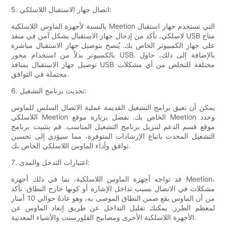
5. اتصال جهاز الاستقبال اللاسلكي:
بالنسبة لأجهزة الماوس اللاسلكية Meetion التي تستخدم جهاز استقبال
لاسلكي، تأكد من إدخال جهاز الاستقبال بشكل آمن في منفذ USB متاح
على جهاز الكمبيوتر الخاص بك. يُنصح بتوصيل جهاز الاستقبال مباشرة
بالكمبيوتر بدلاً من استخدام محور USB. بالإضافة إلى ذلك، حاول
توصيل جهاز الاستقبال بمنافذ USB مختلفة للتخلص من أي مشكلات
محتملة في التوافق.
6. تحديث برنامج التشغيل:
يمكن أن تعيق برامج التشغيل القديمة عملية الاتصال السلس للماوس
اللاسلكي Meetion الخاص بك. تفضل بزيارة موقع Meetion وحدد
موقع قسم الدعم لتنزيل برنامج التشغيل المناسب. قم بتثبيت برنامج
التشغيل المحدث باتباع الإرشادات المتوفرة، مما سيؤدي إلى تحسين
توافق وأداء الماوس اللاسلكي الخاص بك.
7. اعتبارات التدخل والمدى:
قد تواجه أجهزة الماوس اللاسلكية، بما في ذلك أجهزة Meetion،
مشكلات في الاتصال بسبب تداخل الإشارة أو كونها خارج النطاق. تأكد
من أن الماوس يقع ضمن النطاق الموصى به، وهو عادةً حوالي 10 أمتار
لمعظم الطرز. يمكنك تقليل التداخل عن طريق إبعاد الماوس عن
الأجهزة اللاسلكية الأخرى ومصابيح الفلورسنت والأشياء المعدنية.