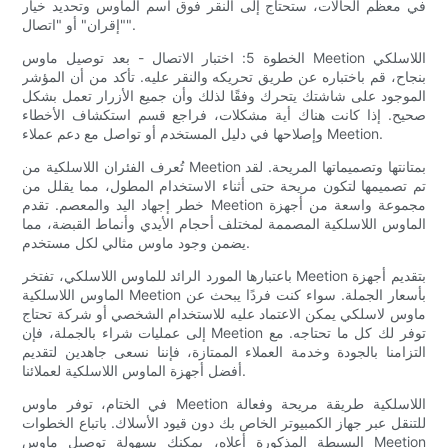
في معظم الحالات، ستحتاج إلى النقر فوق اسم الماوس وتحديد خيار
"إقران" أو "اتصال".
الخطوة 5: اختبار الاتصال - بعد توصيل ماوس Meetion اللاسلكي
بنجاح، قم باختباره عن طريق تحريكه والنقر عليه. تأكد من أن المؤشر
الموجود على شاشتك يتحرك وفقًا لذلك وأن جميع الأزرار تعمل بشكل
صحيح. إذا كانت هناك أية مشكلات، فراجع قسم استكشاف الأخطاء
وإصلاحها في دليل المستخدم أو تواصل مع دعم عملاء Meetion.
تُعرف الفئران اللاسلكية من Meetion بمتانتها وتصميماتها المريحة. لقد
تم تصميمها لتكون مريحة حتى أثناء الاستخدام المطول، مما يقلل من
خطر إجهاد اليد والمعصم. تقدم Meetion مجموعة واسعة من أجهزة
الماوس اللاسلكية المصممة لمختلف أحجام الأيدي وأنماط القبضة، مما
يضمن وجود ماوس مثالي لكل مستخدم.
باعتبارها المورد الرائد للماوس اللاسلكي، تفتخر Meetion بتقديم أجهزة
الماوس اللاسلكية Meetion بأسعار الجملة. سواء كنت فردًا يبحث عن
ماوس لاسلكي يمكن الاعتماد عليه للاستخدام الشخصي أو شركة تحتاج
إلى عمليات شراء بالجملة، فإن Meetion توفر لك كل ما تحتاجه. مع
التزامنا بالجودة وخدمة العملاء الممتازة، فإننا نسعى جاهدين لتقديم
أفضل أجهزة الماوس اللاسلكية لعملائنا.
في الختام، توفر ماوس Meetion اللاسلكية طريقة مريحة وفعالة
للتنقل عبر جهاز الكمبيوتر الخاص بك دون قيود الأسلاك. باتباع الخطوات
البسيطة المذكورة أعلاه، يمكنك بسهولة توصيل ماوس Meetion