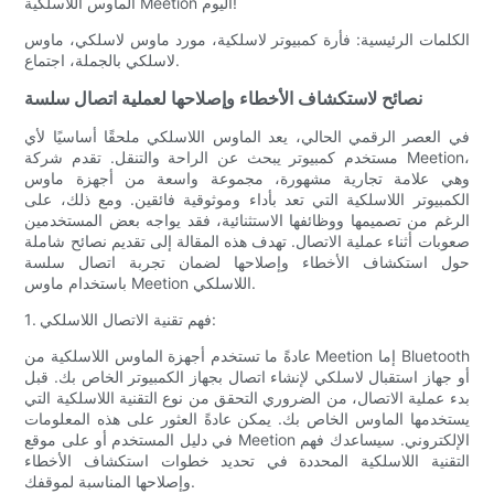
الماوس اللاسلكية Meetion اليوم!
الكلمات الرئيسية: فأرة كمبيوتر لاسلكية، مورد ماوس لاسلكي، ماوس
لاسلكي بالجملة، اجتماع.
نصائح لاستكشاف الأخطاء وإصلاحها لعملية اتصال سلسة
في العصر الرقمي الحالي، يعد الماوس اللاسلكي ملحقًا أساسيًا لأي
مستخدم كمبيوتر يبحث عن الراحة والتنقل. تقدم شركة Meetion،
وهي علامة تجارية مشهورة، مجموعة واسعة من أجهزة ماوس
الكمبيوتر اللاسلكية التي تعد بأداء وموثوقية فائقين. ومع ذلك، على
الرغم من تصميمها ووظائفها الاستثنائية، فقد يواجه بعض المستخدمين
صعوبات أثناء عملية الاتصال. تهدف هذه المقالة إلى تقديم نصائح شاملة
حول استكشاف الأخطاء وإصلاحها لضمان تجربة اتصال سلسة
باستخدام ماوس Meetion اللاسلكي.
1. فهم تقنية الاتصال اللاسلكي:
عادةً ما تستخدم أجهزة الماوس اللاسلكية من Meetion إما Bluetooth
أو جهاز استقبال لاسلكي لإنشاء اتصال بجهاز الكمبيوتر الخاص بك. قبل
بدء عملية الاتصال، من الضروري التحقق من نوع التقنية اللاسلكية التي
يستخدمها الماوس الخاص بك. يمكن عادةً العثور على هذه المعلومات
في دليل المستخدم أو على موقع Meetion الإلكتروني. سيساعدك فهم
التقنية اللاسلكية المحددة في تحديد خطوات استكشاف الأخطاء
وإصلاحها المناسبة لموقفك.