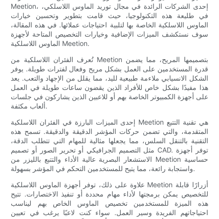
Meetion، إحدى الشركات الرائدة في مجال توريد الماوس اللاسلكي،
في طليعة هذه التكنولوجيا، حيث قامت بتطوير وتحسين خيارات
الماوس اللاسلكية الخاصة بها لتلبية احتياجات عملائها. في هذه المقالة،
سوف نستكشف الميزات الإضافية وخيارات التخصيص المتاحة لأجهزة
الماوس اللاسلكية Meetion.
تُعرف الفئران اللاسلكية من Meetion بتصميمها المريح، مما يضمن
قدرة المستخدمين على العمل بشكل مريح وفعال لفترات طويلة. يوفر
الشكل الانسيابي ملاءمة طبيعية لليد، مما يقلل من الإجهاد والتعب. يعد
هذا مفيدًا بشكل خاص للأفراد الذين يقضون ساعات طويلة في العمل
على أجهزة الكمبيوتر الخاصة بهم أو للاعبين الذين يشاركون في جلسات
ألعاب مكثفة.
إحدى الميزات البارزة في الفئران اللاسلكية Meetion هي تقنية التتبع
المتقدمة، والتي تضمن حركات المؤشر الدقيقة والدقيقة. تسمح هذه
التقنية بالتنقل السلس، مما يجعلها مثالية للمهام التي تتطلب الدقة،
مثل التصميم الجرافيكي أو تحرير الصور أو تصميم CAD. توفر أجهزة
الاستشعار البصرية عالية الأداء والتتبع بالليزر من Meetion حساسية
واستجابة رائعة، مما يتيح للمستخدمين التحكم في المؤشر بسهولة.
علاوة على ذلك، توفر أجهزة الماوس اللاسلكية Meetion أزرارًا قابلة
للتخصيص يمكن برمجتها لأداء مهام محددة أو تنفيذ الاختصارات. تتيح
هذه الميزة للمستخدمين تخصيص الماوس الخاص بهم ليناسب
احتياجاتهم الفريدة وسير العمل. سواء كنت لاعبًا يرغب في تعيين