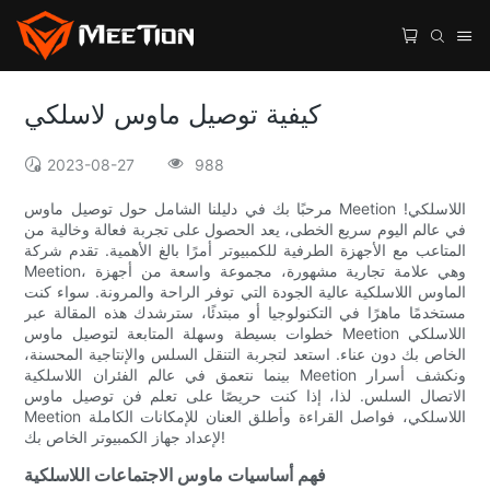
كيفية توصيل ماوس لاسلكي
2023-08-27
988
مرحبًا بك في دليلنا الشامل حول توصيل ماوس Meetion اللاسلكي!
في عالم اليوم سريع الخطى، يعد الحصول على تجربة فعالة وخالية من
المتاعب مع الأجهزة الطرفية للكمبيوتر أمرًا بالغ الأهمية. تقدم شركة
Meetion، وهي علامة تجارية مشهورة، مجموعة واسعة من أجهزة
الماوس اللاسلكية عالية الجودة التي توفر الراحة والمرونة. سواء كنت
مستخدمًا ماهرًا في التكنولوجيا أو مبتدئًا، سترشدك هذه المقالة عبر
خطوات بسيطة وسهلة المتابعة لتوصيل ماوس Meetion اللاسلكي
الخاص بك دون عناء. استعد لتجربة التنقل السلس والإنتاجية المحسنة،
بينما نتعمق في عالم الفئران اللاسلكية Meetion ونكشف أسرار
الاتصال السلس. لذا، إذا كنت حريصًا على تعلم فن توصيل ماوس
Meetion اللاسلكي، فواصل القراءة وأطلق العنان للإمكانات الكاملة
لإعداد جهاز الكمبيوتر الخاص بك!
فهم أساسيات ماوس الاجتماعات اللاسلكية