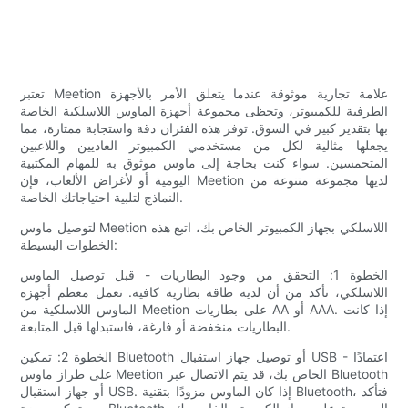
تعتبر Meetion علامة تجارية موثوقة عندما يتعلق الأمر بالأجهزة
الطرفية للكمبيوتر، وتحظى مجموعة أجهزة الماوس اللاسلكية الخاصة
بها بتقدير كبير في السوق. توفر هذه الفئران دقة واستجابة ممتازة، مما
يجعلها مثالية لكل من مستخدمي الكمبيوتر العاديين واللاعبين
المتحمسين. سواء كنت بحاجة إلى ماوس موثوق به للمهام المكتبية
اليومية أو لأغراض الألعاب، فإن Meetion لديها مجموعة متنوعة من
النماذج لتلبية احتياجاتك الخاصة.
لتوصيل ماوس Meetion اللاسلكي بجهاز الكمبيوتر الخاص بك، اتبع هذه
الخطوات البسيطة:
الخطوة 1: التحقق من وجود البطاريات - قبل توصيل الماوس
اللاسلكي، تأكد من أن لديه طاقة بطارية كافية. تعمل معظم أجهزة
الماوس اللاسلكية من Meetion على بطاريات AA أو AAA. إذا كانت
البطاريات منخفضة أو فارغة، فاستبدلها قبل المتابعة.
الخطوة 2: تمكين Bluetooth أو توصيل جهاز استقبال USB - اعتمادًا
على طراز ماوس Meetion الخاص بك، قد يتم الاتصال عبر Bluetooth
أو جهاز استقبال USB. إذا كان الماوس مزودًا بتقنية Bluetooth، فتأكد