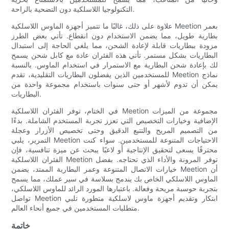
التكنولوجيا اللاسلكية دون التضحية بالراحة.
علاوة على ذلك، غالبًا ما تتميز أجهزة الماوس اللاسلكية Meetion بعمر
بطارية طويل، مما يضمن الاستخدام دون انقطاع. تأتي بعض الطرز
مزودة ببطاريات قابلة لإعادة الشحن، مما يلغي الحاجة إلى استبدال
البطاريات بشكل مستمر. تأتي هذه الفئران عادة مع كابل شحن يسمح
لك بإعادة شحن البطارية مع الاستمرار في استخدام الماوس. بالنسبة
للمستخدمين الذين يفضلون البطاريات التقليدية، تقدم Meetion نماذج
يمكن أن تدوم لأشهر أو حتى سنوات باستخدام مجموعة واحدة من
البطاريات.
في الختام، توفر الفئران اللاسلكية Meetion مجموعة من الميزات
الإضافية وخيارات التخصيص التي تعزز تجربة المستخدم الشاملة. بدءًا
من التصميم المريح والتتبع الدقيق وحتى تخصيص الأزرار وعجلة
التمرير، يلبي Meetion الاحتياجات المتنوعة للمستخدمين. سواء كنت
محترفًا يسعى لتحقيق الإنتاجية أو لاعبًا يبحث عن ميزة تنافسية، فإن
الفئران اللاسلكية Meetion توفر المرونة والأداء الذي تحتاجه. بفضل
خيارات الاتصال المتنوعة وعمر البطارية الممتد، يضمن Meetion أن
الماوس اللاسلكي الخاص بك يندمج بسلاسة في سير عملك، مما يسمح
بتجربة حوسبة مريحة وفعالة. باعتبارها المورد الرائد للماوس اللاسلكي،
تواصل Meetion ابتكار وتقديم أجهزة ماوس لاسلكية متطورة تلبي
متطلبات المستخدمين في جميع أنحاء العالم.
خاتمة