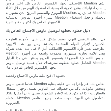
اللاسلكي بجهاز الكمبيوتر الخاص بك. اختر ماوس Meetion الذي
يناسب احتياجاتك وعزز تجربة الحوسبة الخاصة بك اليوم من خلال الأداء
الموثوق والتصميم المريح الذي تشتهر به Meetion. قم بزيارة Meetion
لشراء أجهزة الماوس اللاسلكية Meetion بالجملة واجعل استخدام
الكمبيوتر الخاص بك أكثر راحة وإنتاجية.
دليل خطوة بخطوة لتوصيل ماوس الاجتماع الخاص بك
في العالم الرقمي اليوم، نعتمد بشكل كبير على الأجهزة الطرفية
للكمبيوتر لإنجاز المهام المختلفة بكفاءة. ومن بين هذه الأجهزة
الطرفية، يعتبر فأرة الكمبيوتر اللاسلكية أمرًا لا غنى عنه. تقدم شركة
Meetion، وهي علامة تجارية مشهورة، مجموعة واسعة من أجهزة
الماوس اللاسلكية المعروفة بتصميمها المريح ودقتها. في هذا الدليل
الشامل خطوة بخطوة، سنرشدك خلال عملية توصيل ماوس Meetion
بجهاز الكمبيوتر الخاص بك دون عناء.
الخطوة 1: فتح علبة ماوس الاجتماع وفحصه:
عندما تتلقى ماوس Meetion الخاص بك، قم بإخراجه من علبته بعناية
وتفحص مكوناته. تأكد من حصولك على الماوس نفسه، وجهاز استقبال
USB (إن أمكن)، والبطاريات (إذا لم تكن قابلة لإعادة الشحن). يتجلى
اهتمام Meetion بالتفاصيل في العبوة، حيث ستجد جميع العناصر
الضرورية.
الخطوة 2: التحقق من حالة البطارية: