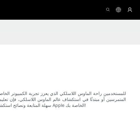
سهلة المتابعة ونصائح استكشاف الأخطاء وإصلاحها ستضمن لك إعدادًا ناجحًا وخاليًا من الإحباط. لذلك، دعونا نتعمق في عالم الاتصال اللاسلكي ونطلق العنان للإمكانات الكاملة لفأرة Apple الخاصة بك!