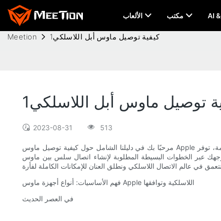
مكتب
الألعاب
كيفية توصيل ماوس أبل اللاسلكي1
Meetion
ة توصيل ماوس أبل اللاسلكي1
2023-08-31
513
مرحبًا بك في دليلنا الشامل حول كيفية توصيل ماوس Apple اللاسلكي بسهولة! مع ظهور التكنولوجيا الأنيقة والمتقدمة، توفر Apple للمستخدمين راحة الماوس اللاسلكي الذي يعزز تجربة الكمبيوتر الخاصة بهم. في هذه
لبسيطة المطلوبة لإنشاء اتصال سلس بين ماوس Apple اللاسلكي وجهازك. سواء كنت من مستخدمي Apple المتمرسين أو مبتدئًا في استكشاف عالم الماوس اللاسلكي، فإن تعليماتنا
فهم الأساسيات: أنواع أجهزة ماوس Apple اللاسلكية وتوافقها
في العصر الحديث