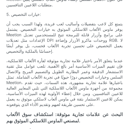
متطلبات اللاعبين التنافسيين.
5. خيارات التخصيص:
يتمتع كل لاعب بتفضيلات وأساليب لعب فريدة، ولهذا السبب يجب أن
يوفر ماوس الألعاب اللاسلكي الموثوق به خيارات التخصيص. يشتمل
Meetion على برامج وأزرار قابلة للبرمجة تتيح للمستخدمين تعديل
الإعدادات مثل تعديلات DPI ووحدات ماكرو الأزرار وإضاءة RGB. لا
يعمل التخصيص على تحسين تجربة الألعاب فحسب، بل يوفر أيضًا
إحساسًا بالملكية والتخصيص.
عندما يتعلق الأمر باختيار علامة تجارية موثوقة لفأرة الألعاب اللاسلكية،
فإن تقييم الميزات الأساسية أمر بالغ الأهمية. تلعب عوامل مثل تقنية
الاستشعار الدقيقة وعمر البطارية الطويل والتصميم المريح والاتصال
السلس وخيارات التخصيص دورًا حيويًا في تجربة الألعاب الشاملة. تمثل
Meetion، باعتبارها علامة تجارية مشهورة، هذه السمات، حيث تقدم
مجموعة من أجهزة ماوس الألعاب اللاسلكية التي تلبي المعايير العالية
للاعبين التنافسيين. ومن خلال إعطاء الأولوية لهذه الميزات الأساسية،
يمكن للاعبين الاستثمار بثقة في ماوس ألعاب لاسلكي موثوق به يعمل
على تحسين طريقة لعبهم وتقديم الأداء الذي يتوقعونه.
البحث عن علامات تجارية موثوقة: استكشاف سوق الألعاب
لمصنعي الماوس اللاسلكي الموثوق بهم.