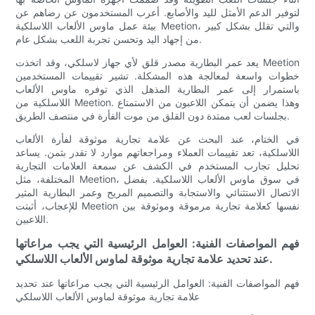
لتوفير الدعم الأمثل لليد والأصابع. أعرب المستخدمون عن رضاهم عن
بيئة عمل ماوس الألعاب اللاسلكية Meetion، والتي تقلل بشكل كبير
من إجهاد اليد وتحسن تجربة اللعب بشكل عام.
يعد عمر البطارية مصدر قلق لأي جهاز لاسلكي، وقد اتخذت Meetion
خطوات واسعة لمعالجة هذه المشكلة. تشير تقييمات المستخدمين
باستمرار إلى عمر البطارية المذهل الذي توفره ماوس الألعاب
اللاسلكية من Meetion. وهذا يضمن أن يتمكن اللاعبون من الاستمتاع
بجلسات لعب ممتدة دون القلق من موت الفأرة في منتصف الطريق.
في الختام، عند البحث عن علامة تجارية موثوقة لفأرة الألعاب
اللاسلكية، تعد تقييمات العملاء ومراجعاتهم موارد لا تقدر بثمن. يساعد
تحليل تجارب المستخدم في الكشف عن سمعة العلامات التجارية
المختلفة، مثل Meetion، في سوق ماوس الألعاب اللاسلكية. بفضل
الاتصال الاستثنائي والاستجابة والتصميم المريح وعمر البطارية المثير
للإعجاب، أثبتت Meetion نفسها كعلامة تجارية مرموقة وموثوقة بين
اللاعبين.
فهم المواصفات الفنية: العوامل الرئيسية التي يجب مراعاتها
عند تحديد علامة تجارية موثوقة لماوس الألعاب اللاسلكي.
فهم المواصفات الفنية: العوامل الرئيسية التي يجب مراعاتها عند تحديد
علامة تجارية موثوقة لماوس الألعاب اللاسلكي