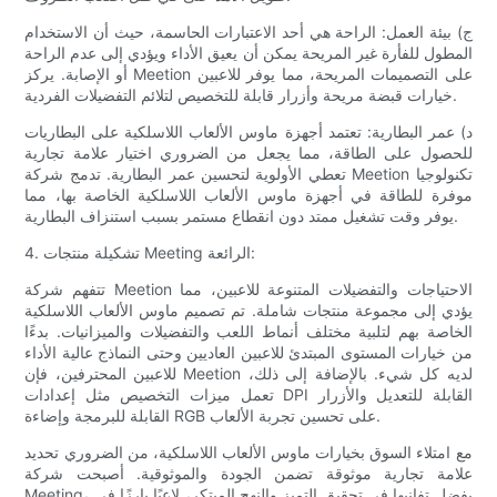
ج) بيئة العمل: الراحة هي أحد الاعتبارات الحاسمة، حيث أن الاستخدام
المطول للفأرة غير المريحة يمكن أن يعيق الأداء ويؤدي إلى عدم الراحة
أو الإصابة. يركز Meetion على التصميمات المريحة، مما يوفر للاعبين
خيارات قبضة مريحة وأزرار قابلة للتخصيص لتلائم التفضيلات الفردية.
د) عمر البطارية: تعتمد أجهزة ماوس الألعاب اللاسلكية على البطاريات
للحصول على الطاقة، مما يجعل من الضروري اختيار علامة تجارية
تعطي الأولوية لتحسين عمر البطارية. تدمج شركة Meetion تكنولوجيا
موفرة للطاقة في أجهزة ماوس الألعاب اللاسلكية الخاصة بها، مما
يوفر وقت تشغيل ممتد دون انقطاع مستمر بسبب استنزاف البطارية.
4. تشكيلة منتجات Meeting الرائعة:
تتفهم شركة Meetion الاحتياجات والتفضيلات المتنوعة للاعبين، مما
يؤدي إلى مجموعة منتجات شاملة. تم تصميم ماوس الألعاب اللاسلكية
الخاصة بهم لتلبية مختلف أنماط اللعب والتفضيلات والميزانيات. بدءًا
من خيارات المستوى المبتدئ للاعبين العاديين وحتى النماذج عالية الأداء
للاعبين المحترفين، فإن Meetion لديه كل شيء. بالإضافة إلى ذلك،
تعمل ميزات التخصيص مثل إعدادات DPI القابلة للتعديل والأزرار
القابلة للبرمجة وإضاءة RGB على تحسين تجربة الألعاب.
مع امتلاء السوق بخيارات ماوس الألعاب اللاسلكية، من الضروري تحديد
علامة تجارية موثوقة تضمن الجودة والموثوقية. أصبحت شركة
Meeting، بفضل تفانيها في تحقيق التميز والنهج المبتكر، لاعبًا بارزًا في