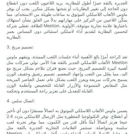
الجديرة بالثقة عمرًا أطول للبطارية. يريد اللاعبون اللعب دون انقطاع
دون الحاجة إلى تغيير البطاريات أو شحنها بشكل متكرر. يجب أن يوفر
ماوس الألعاب اللاسلكي الموثوق به ساعات طويلة من الاستخدام، مما
يمكّن اللاعبين من التركيز على مهاراتهم بدلاً من القلق بشأن استهلاك
الطاقة. تعطي شركة Meetion، باعتبارها علامة تجارية موثوقة، الأولوية
لتحسين البطارية لتقديم أداء لاسلكي استثنائي دون المساس بعمر
البطارية.
3. تصميم مريح:
تعد الراحة أمرًا بالغ الأهمية أثناء جلسات اللعب الممتدة، ويتفهم ماوس
الألعاب اللاسلكي الجدير بالثقة هذا الأمر. تولي شركات مثل Meetion
أهمية كبيرة للتصميم المريح، حيث تصنع فئران تتلاءم بشكل مريح مع
اليد، مما يقلل من التعب وإجهاد المعصم. تصميم رشيق وخفيف الوزن
يسمح بحركات سريعة ويعزز اللعب بشكل عام. تعمل العناصر المريحة
مثل المقابض المنسوجة والأزرار القابلة للتخصيص وأنظمة الوزن
القابلة للتعديل على تعزيز راحة المستخدم وتحكمه.
4. اتصال سلس:
يضمن ماوس الألعاب اللاسلكي الموثوق به اتصالاً مستقرًا دون أي تأخير
أو انقطاع. توفر التكنولوجيا المتطورة مثل الإرسال اللاسلكي بتردد 2.4
جيجا هرتز اتصالاً آمنًا بأقل قدر من الكمون، مما يوفر تجربة لعب
سلسة ومتواصلة. تستثمر العلامات التجارية الجديرة بالثقة مثل
Meetion في حلول الاتصال السلس لإنشاء ماوس ألعاب لاسلكي يلبي