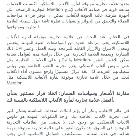
تحديد علامة تجارية موثوقة لفأرة الألعاب اللاسلكية. اكتسبت العلامات
التجارية الراسخة مثل Meetion سمعة قوية في صناعة الألعاب لإنتاج
أجهزة طرفية عالية الجودة للألعاب. يمكن أن توفر قراءة مراجعات
العملاء والتحقق من الجوائز والشهادات نظرة ثاقبة حول سمعة العلامة
التجارية وموثوقيتها.
في الختام، عند البحث عن علامة تجارية موثوقة لفأرة الألعاب
اللاسلكية، يجب مراعاة العديد من المواصفات الفنية المهمة. يتضمن
ذلك DPI ومعدل الاقتراع والأزرار القابلة للبرمجة وبيئة العمل وعمر
البطارية وسمعة العلامة التجارية. من خلال دراسة هذه العوامل بعناية
والتركيز على العلامات التجارية مثل Meetion، يمكن للاعبين العثور
على ماوس ألعاب لاسلكي يعزز تجربة اللعب الخاصة بهم ويلبي
متطلباتهم الفريدة. لذا اتخذ قرارًا مستنيرًا وارفع مستوى أداء الألعاب
لديك من خلال علامة تجارية موثوقة لفأرة الألعاب اللاسلكية مثل
Meetion.
مقارنة الأسعار وسياسات الضمان: اتخاذ قرار مستنير بشأن
أفضل علامة تجارية لفأرة الألعاب اللاسلكية بالنسبة لك.
في عالم الألعاب، يمكن أن يؤثر امتلاك المعدات المناسبة بشكل كبير
على تجربة الألعاب الخاصة بك، وأحد المكونات المهمة هو ماوس
الألعاب اللاسلكي. مع وجود عدد لا يحصى من العلامات التجارية
المتوفرة في السوق، قد يكون العثور على علامة تجارية موثوقة مهمة
شاقة. في هذه المقالة، سنستكشف العوامل الأساسية التي يجب