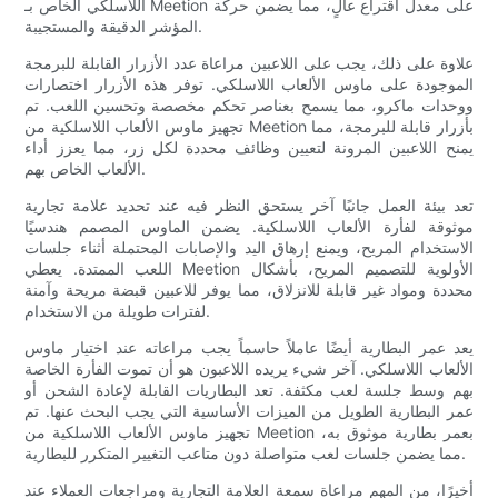
اللاسلكي الخاص بـ Meetion على معدل اقتراع عالٍ، مما يضمن حركة
المؤشر الدقيقة والمستجيبة.
علاوة على ذلك، يجب على اللاعبين مراعاة عدد الأزرار القابلة للبرمجة
الموجودة على ماوس الألعاب اللاسلكي. توفر هذه الأزرار اختصارات
ووحدات ماكرو، مما يسمح بعناصر تحكم مخصصة وتحسين اللعب. تم
تجهيز ماوس الألعاب اللاسلكية من Meetion بأزرار قابلة للبرمجة، مما
يمنح اللاعبين المرونة لتعيين وظائف محددة لكل زر، مما يعزز أداء
الألعاب الخاص بهم.
تعد بيئة العمل جانبًا آخر يستحق النظر فيه عند تحديد علامة تجارية
موثوقة لفأرة الألعاب اللاسلكية. يضمن الماوس المصمم هندسيًا
الاستخدام المريح، ويمنع إرهاق اليد والإصابات المحتملة أثناء جلسات
اللعب الممتدة. يعطي Meetion الأولوية للتصميم المريح، بأشكال
محددة ومواد غير قابلة للانزلاق، مما يوفر للاعبين قبضة مريحة وآمنة
لفترات طويلة من الاستخدام.
يعد عمر البطارية أيضًا عاملاً حاسماً يجب مراعاته عند اختيار ماوس
الألعاب اللاسلكي. آخر شيء يريده اللاعبون هو أن تموت الفأرة الخاصة
بهم وسط جلسة لعب مكثفة. تعد البطاريات القابلة لإعادة الشحن أو
عمر البطارية الطويل من الميزات الأساسية التي يجب البحث عنها. تم
تجهيز ماوس الألعاب اللاسلكية من Meetion بعمر بطارية موثوق به،
مما يضمن جلسات لعب متواصلة دون متاعب التغيير المتكرر للبطارية.
أخيرًا، من المهم مراعاة سمعة العلامة التجارية ومراجعات العملاء عند