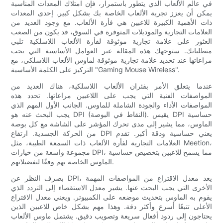
في عالم الألعاب الذي يتطور باستمرار، فإن امتلاك المعدات المناسبة
يمكن أن يعزز تجربة الألعاب الخاصة بك بشكل كبير. إحدى المعدات
ذات الأهمية الكبيرة للاعبين هي فأرة الألعاب. مع وجود العديد من
العلامات التجارية والموديلات المتوفرة في السوق، قد يكون من الصعب
العثور على علامة تجارية موثوقة لفأرة الألعاب اللاسلكية تلبي
متطلباتك. ستوجهك هذه المقالة عبر العوامل الأساسية التي يجب
مراعاتها عند تحديد علامة تجارية موثوقة لماوس الألعاب اللاسلكي، مع
التركيز على الكلمة الأساسية "Gaming Mouse Wireless".
عندما يتعلق الأمر بفئران الألعاب اللاسلكية، هناك العديد من
المواصفات الفنية التي يجب على اللاعبين مراعاتها. تحدد هذه
المواصفات الأداء والجودة الشاملة للماوس. الجانب الأول المهم الذي
يجب البحث عنه هو DPI (النقاط في البوصة). يقيس DPI حساسية
الماوس، مما يشير إلى مدى تحرك المؤشر على الشاشة مع كل بوصة
من الحركة الجسدية. ارتفاع DPI يعني حساسية ودقة أكبر. تقدم
العلامات التجارية لفأرة الألعاب ذات السمعة الطيبة، مثل Meetion،
مجموعة واسعة من خيارات DPI، مما يسمح للاعبين بتخصيص حساسية
الماوس الخاصة بهم وفقًا لتفضيلاتهم.
بصرف النظر عن DPI، يعد معدل الاقتراع من المواصفات المهمة
الأخرى التي يجب البحث عنها. يشير معدل الاستقصاء إلى التردد الذي
يقوم به الماوس بتحديث موضعه على الكمبيوتر. ويعني معدل الاقتراع
الأعلى تتبعًا أسرع وأكثر دقة. وهذا مهم بشكل خاص للاعبين الذين
يحتاجون إلى ردود أفعال سريعة وتصويب دقيق. يشتمل ماوس الألعاب