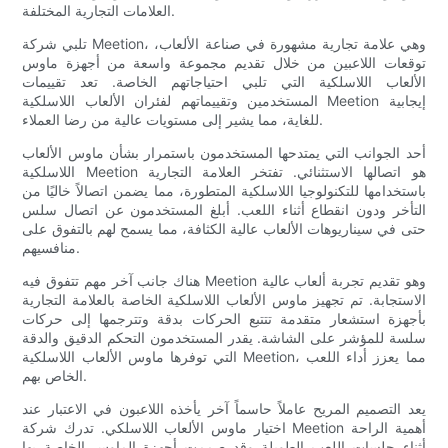
العلامات التجارية المختلفة.
تلبي شركة Meetion، وهي علامة تجارية مشهورة في صناعة الألعاب،
توقعات اللاعبين من خلال تقديم مجموعة واسعة من أجهزة ماوس
الألعاب اللاسلكية التي تلبي احتياجاتهم الخاصة. تعد تقييمات
المستخدمين وتقييماتهم لفئران الألعاب اللاسلكية Meetion إيجابية
للغاية، مما يشير إلى مستويات عالية من رضا العملاء.
أحد الجوانب التي يمتدحها المستخدمون باستمرار بشأن ماوس الألعاب
اللاسلكية Meetion هو اتصالها الاستثنائي. تفتخر العلامة التجارية
باستخدامها للتكنولوجيا اللاسلكية المتطورة، مما يضمن اتصالاً خاليًا من
التأخر ودون انقطاع أثناء اللعب. أبلغ المستخدمون عن اتصال سلس
حتى في سيناريوهات الألعاب عالية الكثافة، مما يسمح لهم بالتفوق على
منافسيهم.
هناك جانب آخر مهم تتفوق فيه Meetion وهو تقديم تجربة ألعاب عالية
الاستجابة. تم تجهيز ماوس الألعاب اللاسلكية الخاصة بالعلامة التجارية
بأجهزة استشعار متقدمة تتتبع الحركات بدقة وتترجمها إلى حركات
سلسة للمؤشر على الشاشة. يقدر المستخدمون التحكم الدقيق والدقة
التي توفرها ماوس الألعاب اللاسلكية Meetion، مما يعزز أداء اللعب
الخاص بهم.
يعد التصميم المريح عاملاً حاسماً آخر يأخذه اللاعبون في الاعتبار عند
اختيار ماوس الألعاب اللاسلكي. تدرك شركة Meetion أهمية الراحة
أثناء جلسات اللعب الطويلة وقد صممت أجهزة الماوس الخاصة بها