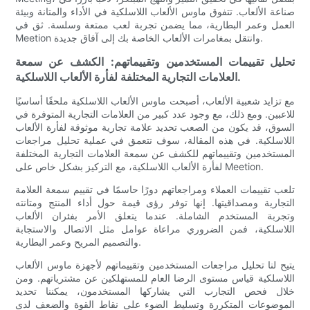
صناعة الألعاب. تتفوق ماوس الألعاب اللاسلكية في الأداء والمتانة وبيئة
العمل وعمر البطارية، مما يضمن تجربة لعب ممتعة وسلسة. ثق في
Meetion وانتقل بمغامرات الألعاب الخاصة بك إلى آفاق جديدة.
تحليل تقييمات المستخدمين وتقييماتهم: الكشف عن سمعة
العلامات التجارية المختلفة لفأرة الألعاب اللاسلكية.
مع تزايد شعبية الألعاب، أصبحت ماوس الألعاب اللاسلكية ملحقًا أساسيًا
للاعبين. ومع ذلك، مع وجود عدد كبير من العلامات التجارية المتوفرة في
السوق، قد يكون من الصعب تحديد علامة تجارية موثوقة لفأرة الألعاب
اللاسلكية. في هذه المقالة، سوف نتعمق في عملية تحليل مراجعات
المستخدمين وتقييماتهم للكشف عن سمعة العلامات التجارية المختلفة
لفأرة الألعاب اللاسلكية، مع التركيز بشكل خاص على Meetion.
تلعب تقييمات العملاء ومراجعاتهم دورًا حاسمًا في تقييم سمعة العلامة
التجارية ومصداقيتها. إنها توفر رؤى قيمة حول أداء المنتج ومتانته
وتجربة المستخدم الشاملة. عندما يتعلق الأمر بفئران الألعاب
اللاسلكية، فمن الضروري مراعاة عوامل مثل الاتصال والاستجابة
والتصميم المريح وعمر البطارية.
يتيح لنا تحليل مراجعات المستخدمين وتقييماتهم لأجهزة ماوس الألعاب
اللاسلكية قياس مستوى الرضا العام للمستهلكين عن مشترياتهم. ومن
خلال فحص التجارب التي يشاركها المستخدمون، يمكننا تحديد
الموضوعات المتكررة وتسليط الضوء على نقاط القوة والضعف لدى