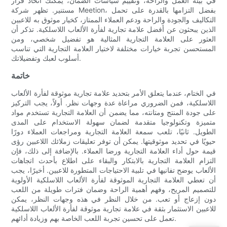
في بيئة العمل والراحة، وتقييم سياسات الضمان، يمكنك اتخاذ قرار
مستنير. تظهر شركة Meetion، بفضل التزامها بالقدرة على تحمل
التكاليف والجودة والراحة ودعم العملاء الممتاز، كخيار موثوق به للاعبين
الذين يبحثون عن أفضل علامة تجارية لفأرة الألعاب اللاسلكية. تذكر أن
العثور على العلامة التجارية المثالية هو تفضيل شخصي، ومن
المستحسن تجربة خيارات مختلفة لاختيار العلامة التجارية التي تناسب
أسلوب لعبك وتفضيلاتك.
خاتمة
في الختام، عندما يتعلق الأمر بتحديد علامة تجارية موثوقة لفأرة الألعاب
اللاسلكية، فمن الضروري مراعاة عدة وجهات نظر. أولاً، يجب التركيز
على جودة المنتج ومتانته، مما يضمن أن العلامة التجارية تستخدم مواد
متميزة وتكنولوجيا متقدمة لضمان سهولة الاستخدام على المدى
الطويل. ثانيًا، تلعب سمعة العلامة التجارية ومراجعات العملاء دورًا
حيويًا في تحديد موثوقيتها. يمكن أن توفر تعليقات زملائك اللاعبين رؤى
قيمة حول أداء العلامة التجارية ورضا العملاء. بالإضافة إلى ذلك، فإن
التزام العلامة التجارية بالابتكار والبقاء على اطلاع بأحدث اتجاهات
الألعاب يوضح تفانيها في تلبية الاحتياجات المتطورة للاعبين. أخيرًا، يجب
أن تعطي العلامة التجارية الموثوقة لفأرة الألعاب اللاسلكية الأولوية
للتصميم المريح، وفهم أهمية الراحة وضمان فترات طويلة من اللعب
دون إزعاج أو تعب. من خلال النظر في هذه وجهات النظر، يمكن
للاعبين الاستثمار بثقة في علامة تجارية موثوقة لفأرة الألعاب اللاسلكية
تعمل على تحسين تجربة اللعب الخاصة بهم وزيادة أدائهم.