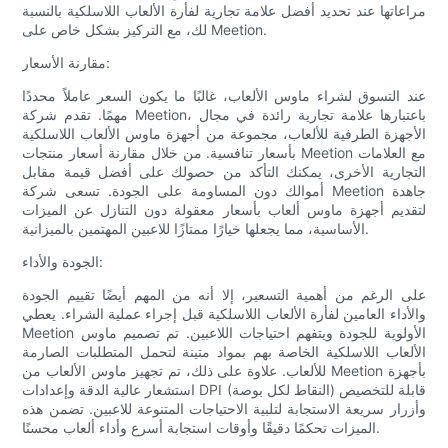
مراعاتها عند تحديد أفضل علامة تجارية لفأرة الألعاب اللاسلكية بالنسبة
لك، مع التركيز بشكل خاص على Meetion.
مقارنة الأسعار:
عند التسوق لشراء ماوس الألعاب، غالبًا ما يكون السعر عاملاً محددًا
مهمًا. تقدم شركة Meetion، باعتبارها علامة تجارية رائدة في مجال
الأجهزة الطرفية للألعاب، مجموعة من أجهزة ماوس الألعاب اللاسلكية
بأسعار تنافسية. من خلال مقارنة أسعار منتجات Meetion مع العلامات
التجارية الأخرى، يمكنك التأكد من حصولك على أفضل قيمة مقابل
أموالك دون المساومة على الجودة. تسعى شركة Meetion جاهدة
لتقديم أجهزة ماوس ألعاب بأسعار معقولة دون التنازل عن الميزات
الأساسية، مما يجعلها خيارًا ممتازًا للاعبين المهتمين بالميزانية.
الجودة والأداء:
على الرغم من أهمية التسعير، إلا أنه من المهم أيضًا تقييم الجودة
والأداء العامين لفأرة الألعاب اللاسلكية قبل إجراء عملية الشراء. يعطي
Meetion الأولوية للجودة ويتفهم احتياجات اللاعبين. تم تصميم ماوس
الألعاب اللاسلكية الخاصة بهم بمواد متينة لتحمل المتطلبات الصارمة
للألعاب. علاوة على ذلك، تم تجهيز ماوس الألعاب من Meetion بأجهزة
استشعار عالية الدقة وإعدادات DPI (النقاط لكل بوصة) قابلة للتخصيص
وأزرار سريعة الاستجابة لتلبية الاحتياجات المتنوعة للاعبين. تضمن هذه
الميزات تحكمًا دقيقًا وأوقات استجابة أسرع وأداء ألعاب محسنًا.