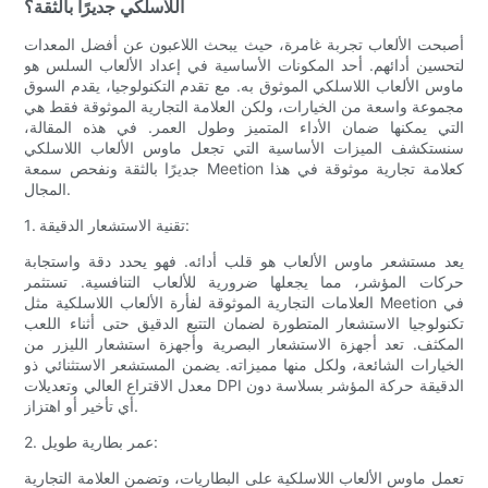
اللاسلكي جديرًا بالثقة؟
أصبحت الألعاب تجربة غامرة، حيث يبحث اللاعبون عن أفضل المعدات
لتحسين أدائهم. أحد المكونات الأساسية في إعداد الألعاب السلس هو
ماوس الألعاب اللاسلكي الموثوق به. مع تقدم التكنولوجيا، يقدم السوق
مجموعة واسعة من الخيارات، ولكن العلامة التجارية الموثوقة فقط هي
التي يمكنها ضمان الأداء المتميز وطول العمر. في هذه المقالة،
سنستكشف الميزات الأساسية التي تجعل ماوس الألعاب اللاسلكي
جديرًا بالثقة ونفحص سمعة Meetion كعلامة تجارية موثوقة في هذا
المجال.
1. تقنية الاستشعار الدقيقة:
يعد مستشعر ماوس الألعاب هو قلب أدائه. فهو يحدد دقة واستجابة
حركات المؤشر، مما يجعلها ضرورية للألعاب التنافسية. تستثمر
العلامات التجارية الموثوقة لفأرة الألعاب اللاسلكية مثل Meetion في
تكنولوجيا الاستشعار المتطورة لضمان التتبع الدقيق حتى أثناء اللعب
المكثف. تعد أجهزة الاستشعار البصرية وأجهزة استشعار الليزر من
الخيارات الشائعة، ولكل منها مميزاته. يضمن المستشعر الاستثنائي ذو
معدل الاقتراع العالي وتعديلات DPI الدقيقة حركة المؤشر بسلاسة دون
أي تأخير أو اهتزاز.
2. عمر بطارية طويل:
تعمل ماوس الألعاب اللاسلكية على البطاريات، وتضمن العلامة التجارية