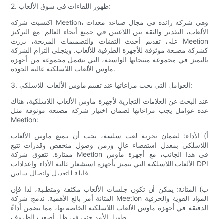
2. ظهور اللقاءات في سوق الألعاب:
اكتسبت شركة Meetion، وهي شركة رائدة في مجال صناعة معدات
الألعاب، التقدير والثقة بين اللاعبين في جميع أنحاء العالم. مع التركيز
على تقديم أحدث التقنيات والتصميمات المريحة، برزت Meetion
كشركة مصنعة موثوقة للأجهزة الطرفية للألعاب. ويتجلى التزام الشركة
بالتميز في مجموعة منتجاتها الواسعة، التي تشمل مجموعة من أجهزة
ماوس الألعاب اللاسلكية عالية الجودة.
3. العوامل التي يجب مراعاتها عند تقييم ماوس الألعاب اللاسلكي:
عند البحث عن العلامات التجارية لأجهزة ماوس الألعاب اللاسلكية، هناك
عدة عوامل يجب مراعاتها لضمان اختيار شركة مصنعة موثوقة مثل
Meetion:
أ) الأداء: لضمان تجربة لعب سلسة، يجب أن يتمتع ماوس الألعاب
اللاسلكي بمعدل استقصاء عالٍ وزمن وصول منخفض وقدرات تتبع
ممتازة. تتفوق شركة Meetion في هذا الجانب، مع أجهزة ماوس
الألعاب اللاسلكية التي تتميز بأجهزة استشعار عالية الأداء وإعدادات DPI
قابلة للتعديل واتصال سلس.
ب) المتانة: يمكن أن تكون جلسات الألعاب مكثفة ومتطلبة، لذا فإن
المتانة أمر بالغ الأهمية. تدمج شركة Meetion المواد القوية والحرفية
الدقيقة في أجهزة ماوس الألعاب اللاسلكية الخاصة بها، مما يضمن أداءً
طويل الأمد حتى في ظل أصعب الظروف.