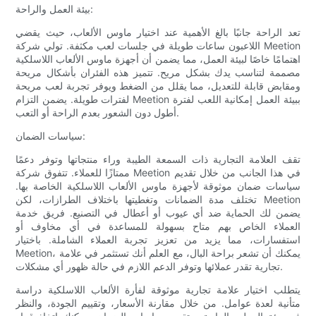
بيئة العمل والراحة:
تعد الراحة جانبًا بالغ الأهمية عند اختيار ماوس الألعاب، حيث يقضي
اللاعبون ساعات طويلة في جلسات لعب مكثفة. تولي شركة Meetion
اهتمامًا خاصًا لبيئة العمل، مما يضمن أن أجهزة ماوس الألعاب اللاسلكية
مصممة لتناسب يدك بشكل مريح. تتميز هذه الفئران بأشكال مريحة
ومقابض قابلة للتعديل، مما يقلل من الضغط ويوفر تجربة لعب مريحة
لفترات طويلة. يضمن التزام Meetion ببيئة العمل إمكانية اللعب لفترة
أطول دون الشعور بعدم الراحة أو التعب.
سياسات الضمان:
تقف العلامة التجارية ذات السمعة الطيبة وراء منتجاتها وتوفر دعمًا
ممتازًا للعملاء. تتفوق شركة Meetion في هذا الجانب من خلال تقديم
سياسات ضمان موثوقة لأجهزة ماوس الألعاب اللاسلكية الخاصة بها.
تختلف مدة الضمانات وتغطيتها باختلاف الطرازات، لكن Meetion
يضمن لك الحماية ضد أي عيوب أو أعطال في التصنيع. فريق خدمة
العملاء الخاص بهم متاح بسهولة للمساعدة في أي مخاوف أو
استفسارات، مما يزيد من تعزيز تجربة العملاء الشاملة. باختيار
Meetion، يمكنك أن تشعر براحة البال، مع العلم أنك تستثمر في علامة
تجارية تقدر عملائها وتوفر الدعم اللازم في حالة ظهور أي مشكلات.
يتطلب اختيار علامة تجارية موثوقة لفأرة الألعاب اللاسلكية دراسة
متأنية لعدة عوامل. من خلال مقارنة الأسعار، وتقييم الجودة، والنظر