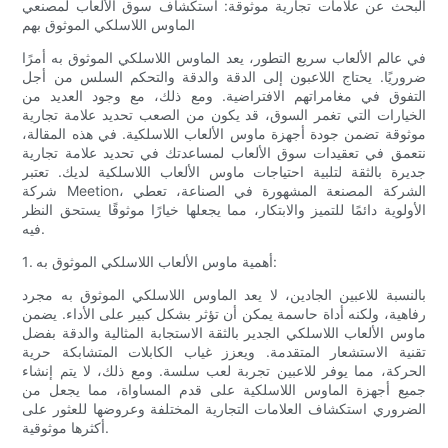
البحث عن علامات تجارية موثوقة: استكشاف سوق الألعاب لمصنعي
الماوس اللاسلكي الموثوق بهم
في عالم الألعاب سريع التطور، يعد الماوس اللاسلكي الموثوق به أمرًا
ضروريًا. يحتاج اللاعبون إلى الدقة والدقة والتحكم السلس من أجل
التفوق في مغامراتهم الافتراضية. ومع ذلك، مع وجود العديد من
الخيارات التي تغمر السوق، قد يكون من الصعب تحديد علامة تجارية
موثوقة تضمن جودة أجهزة ماوس الألعاب اللاسلكية. في هذه المقالة،
نتعمق في تعقيدات سوق الألعاب لمساعدتك في تحديد علامة تجارية
جديرة بالثقة لتلبية احتياجات ماوس الألعاب اللاسلكية لديك. تعتبر
شركة Meetion، الشركة المصنعة المشهورة في الصناعة، تعطي
الأولوية دائمًا للتميز والابتكار، مما يجعلها خيارًا موثوقًا يستحق النظر
فيه.
1. أهمية ماوس الألعاب اللاسلكي الموثوق به:
بالنسبة للاعبين الجادين، لا يعد الماوس اللاسلكي الموثوق به مجرد
رفاهية، ولكنه أداة حاسمة يمكن أن تؤثر بشكل كبير على الأداء. يضمن
ماوس الألعاب اللاسلكي الجدير بالثقة الاستجابة المثالية والدقة بفضل
تقنية الاستشعار المتقدمة. ويعزز غياب الكابلات المتشابكة حرية
الحركة، مما يوفر للاعبين تجربة لعب سلسة. ومع ذلك، لا يتم إنشاء
جميع أجهزة الماوس اللاسلكية على قدم المساواة، مما يجعل من
الضروري استكشاف العلامات التجارية المختلفة وعروضها للعثور على
أكثرها موثوقية.