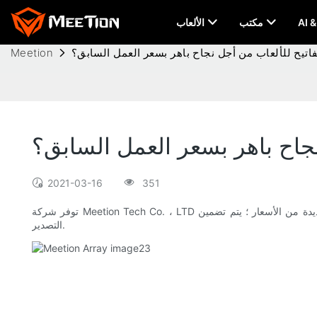
مكتب
الألعاب
اتيح للألعاب من أجل نجاح باهر بسعر العمل السابق؟
Meetion
جاح باهر بسعر العمل السابق؟
2021-03-16
351
توفر شركة Meetion Tech Co. ، LTD أنواعًا عديدة من الأسعار ؛ يتم تضمين EXW. إذا اخترت سعر تسليم العمل ، فعليك ترتيب النقل على طول الطريق من مستودعاتنا إلى الوجهة النهائية. وأنت مسؤول عن عملية
التصدير.