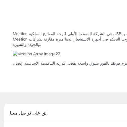
Meetion هي الشركة المصنعة الأولى للوحة المفاتيح السلكية USB في الصين. تحتوي سلسلة لوحة مفاتيح الكمبيوتر الخاصة بـ Meetion على العديد من المنتجات الفرعية. يعتمد تطوير لوحة المفاتيح والماوس الأبيض من
Meetion على تقنيات متقدمة. وهي تشمل التصميم بمساعدة الكمبيوتر ، والتصنيع باستخدام الحاسب الآلي ، وتكنولوجيا التحكم في أجهزة الاستشعار. لدينا ميزة مقارنة بشركات Mouse Bungee الأخرى من حيث التمويل
والجودة والشهرة.
ابق على تواصل معنا