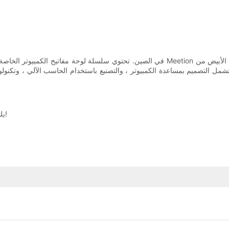
يلتزم فريقنا بالفوز بسوق واسعة بفضل قدرته التنافسية الأساسية. إتصال!