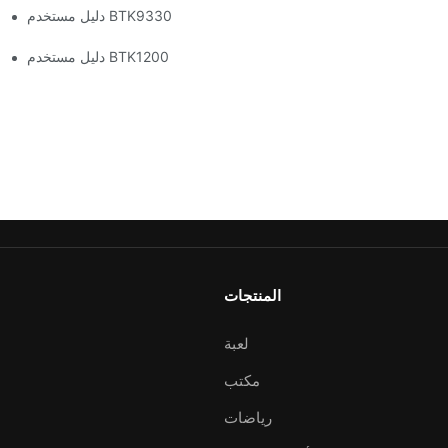
دليل مستخدم BTK9330
دليل مستخدم BTK1200
المنتجات
لعبة
مكتب
رياضات