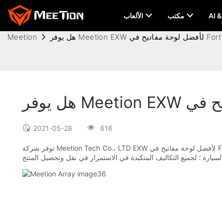
مكتب
الألعاب
Meetion
2021-05-28
616
توفر شركة Meetion Tech Co.، LTD EXW لأفضل لوحة مفاتيح في Fortnite 2021. Ex Works هو مصطلح تجارة دولية نجعله متاحًا في مكان معين ، ويتحمل المشتري أيضًا نفقات الشحن. بالنسبة لجميع عمليات التصدير ،