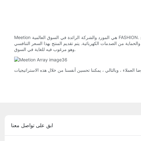
Meetion هي المورد والشركة الرائدة في السوق العالمية FASHION. متنوعة في الأنماط ، يمكن أن تلبي لوحة مفاتيح Meetion اللاسلكية احتياجات العملاء المختلفين. كجهاز إلكتروني وبصري ، لم يتم تطويره بعناية فقط
حماية من الصدمات الكهربائية. يتم تقديم المنتج بهذا السعر التنافسي
وهو مرغوب فيه للغاية في السوق.
ابق على تواصل معنا