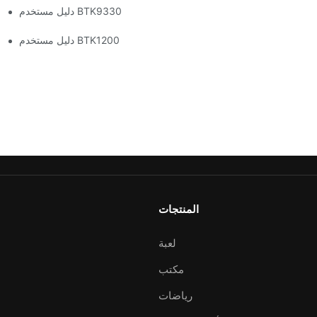
دليل مستخدم BTK9330
دليل مستخدم BTK1200
المنتجات
لعبة
مكتب
رياضات