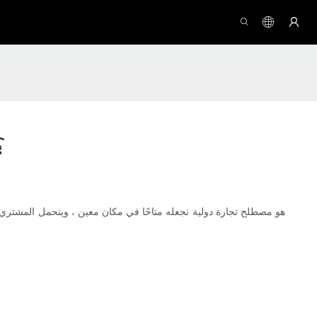
هل يوفر Meetion EXW لأفضل 