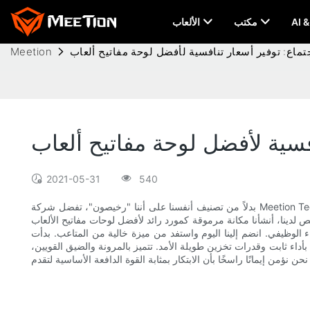
مكتب
الألعاب
Meetion
2021-05-31
540
بدلاً من تصنيف أنفسنا على أننا "رخيصون"، تفضل شركة Meetion Tech Co., LTD تعريف أسعارنا بأنها "تنافسية". هدفنا هو تحقيق التميز والتحسين المستمر، وتوفير أعلى مستويات الجودة والأسعار التنافسية لكسب ثقة
د لأفضل لوحات مفاتيح الألعاب TKL في عام 2021، حيث نقدم منتجات ممتازة بكفاءة استثنائية من حيث التكلفة. في
 من ميزة خالية من المتاعب. بدأت Meetion رحلتنا برؤية تتمثل في تقديم قيمة متميزة للعملاء من خلال
بأداء ثابت وقدرات تخزين طويلة الأمد. تتميز بالمرونة والضيق القويين،