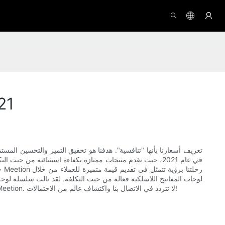
الاجتماع: تو
ح
لوحات المفاتيح اللاسلكية فعالة من حيث التكلفة. لقد نالت سلسلة لوحة م
ويمكن استخدامها بمرونة حتى في الظروف الصناعية القاسية دون أدنى شك. نحن نؤمن إيمانًا راسخًا بأن الابتكار بمثابة القوة الدافعة الأساسية لتقدم Meetion. لا تتردد في الاتصال بنا واكتشاف عالم من الاحتمالات!