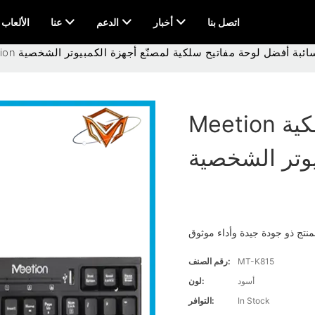
اتصل بنا
أخبار
الدعم
عنا
AI & الألعاب
Meet السائبة أفضل لوحة مفاتيح سلكية لمصنّع أجهزة الكمبيوتر الشخصية
Meetion السائبة أفضل لوحة مفاتيح سلكية
يوتر الشخصية
منتج ذو جودة جيدة وأداء موثوق
MT-K815
رقم الصنف:
أسود
لون:
In Stock
التوافر: