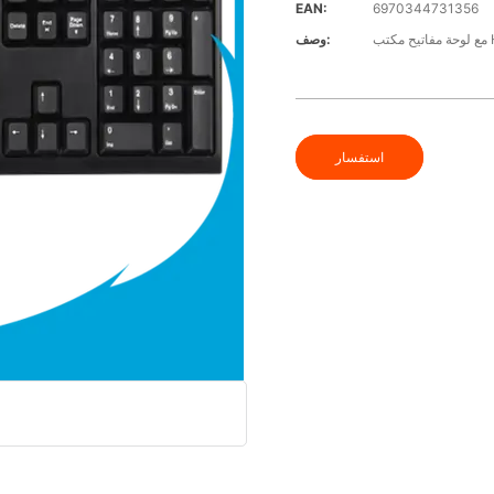
EAN:
6970344731356
 HUB
وصف:
استفسار