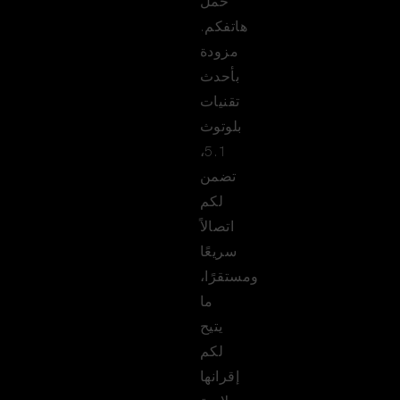
حمل
هاتفكم.
مزودة
بأحدث
تقنيات
بلوتوث
5.1،
تضمن
لكم
اتصالاً
سريعًا
ومستقرًا،
ما
يتيح
لكم
إقرانها