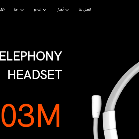
اتصل بنا
أخبار
الدعم
عنا
AI & ا
TELEPHONY
HEADSET
003M