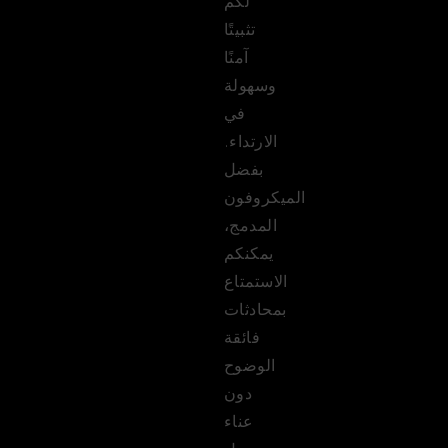
لكم
تثبيتًا
آمنًا
وسهولة
في
الارتداء.
بفضل
الميكروفون
المدمج،
يمكنكم
الاستمتاع
بمحادثات
فائقة
الوضوح
دون
عناء