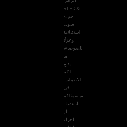
الرأس
BTH003
جودة
صوت
استثنائية
وعزلًا
للضوضاء،
ما
يتيح
لكم
الانغماس
في
موسيقاكم
المفضلة
أو
إجراء