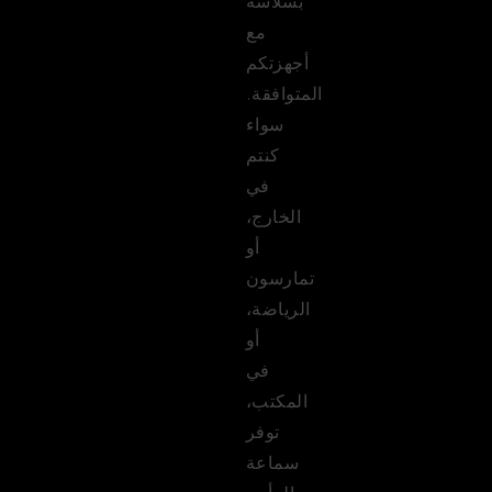
بسلاسة
مع
أجهزتكم
المتوافقة.
سواء
كنتم
في
الخارج،
أو
تمارسون
الرياضة،
أو
في
المكتب،
توفر
سماعة