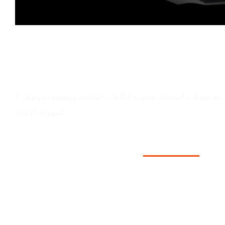
قيمة المنتج
 مع معدلات استجابة محسنة للألعاب الشائعة ووظيفة التوصيل &
لسهولة الإعداد.