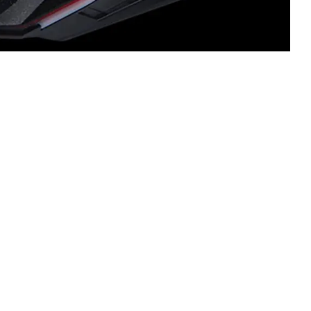
يتميز الماو
الجودة، وإضاءة خلفية ساطعة قابلة للتعديل، ولمسة نهائية بلاستيكية ناعمة الملمس غير لامعة.