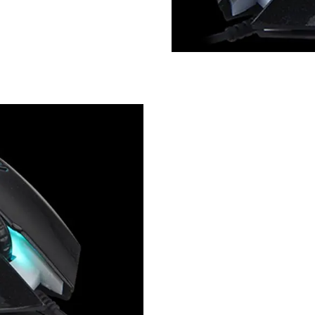
ميزات المنتج
س بتصميم بإضاءة خلفية LED للتنفس، وعجلة تمرير مطاطية ناعمة، ومفتاح عالي