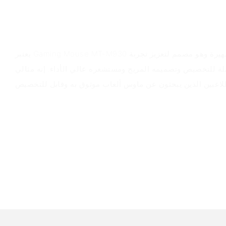
سيناريوهات التطبيق
يعتبر Gaming Mouse MT-M930 مناسبًا لجميع الألعاب الشهيرة وهو مصمم لتعزيز تجربة
ابلة للتخصيص وتصميمه المريح ومستشعره عالي الأداء. إنه مثالي