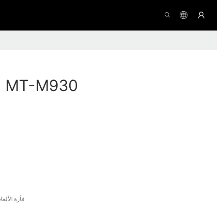
ماوس الألعاب MT-M930
فأرة الألع