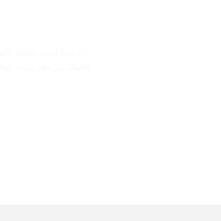
الألعاب من خلال ميزاته الق
للاعبين الذين يبحثون عن ماوس ألعاب موثوق به وقابل للتخصيص.