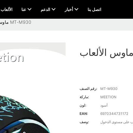
اتصل بنا
أخبار
الدعم
عنا
AI & الألعاب
ماوس الألعاب MT-M930
MT-M930
رقم الصنف:
MEETION
ماركة:
أسود
لون:
EAN:
6970344731172
اب على مستوى الدخول
وصف: