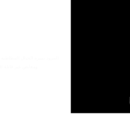
ومقابض غير قابلة للانزلاق، مما يوفر ثباتًا مثاليًا لسماعات الرأس أثناء اللعب المكثف.