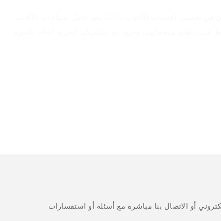
يعد حامل سماعات الألعاب U002 مثاليًا للاعبين الذين يرغبون في تحسين إعدادات الألعاب