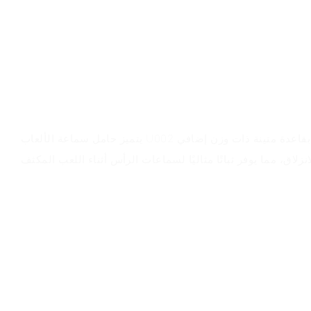
نظرة عامة على المنتج
يتميز حامل سماعة الألعاب U002 المزود بميزة الحبال المطاطية بقاعدة متينة ذات وزن إضافي