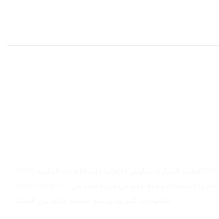
نظرة عامة على المنتج
"العلامة التجارية لماوس الألعاب ذات الإضاءة الخلفية 1600DPI من Hot Gaming Mouse
Manufacturers" هي ماوس ألعاب عالي الجودة تمت الموافقة عليه من قبل العديد من
الشهادات الدولية ويتمتع بسمعة عالية بين العملاء.