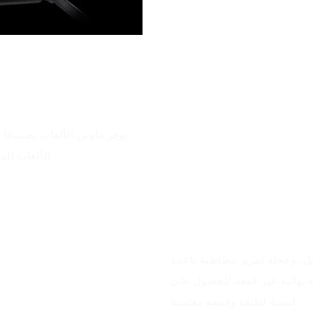
يوفر ماوس الألعاب تصميمًا مر
الألعاب المشهورة ويحتوي على ميزة التشغيل &، مما يجعله سهل الاستخدام.
مزايا المنتج
يل، وعجلة تمرير مطاطية ناعمة
ة نهائية غير لامعة للحصول على
لمسة لطيفة وقبضة محسنة.