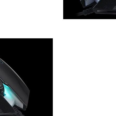
ميزات المنتج
يتميز ماوس الألعاب هذا بتصميم بإضاءة خلفية، ومستشعر بصري عالي الدقة بدقة 1600 نقطة
في البوصة، وأزرار ضبط DPI ذات 3 توقفات، وإضاءة خلفية LED للتنفس، وعجلة تمرير مطاطية