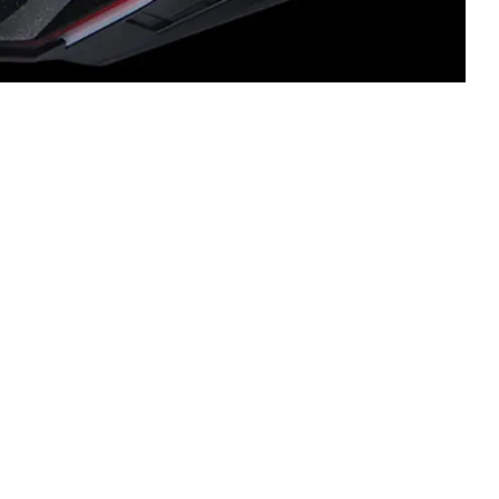
ناعمة، ومفتاح عالي الجودة، ولمسة نهائية بلاستيكية ناعمة الملمس.