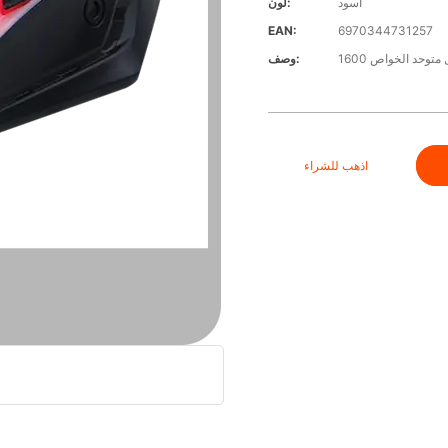
أسود
لون:
EAN:
6970344731257
توحد الخواص 1600
وصف:
اذهب للشراء