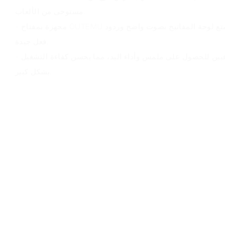
مستوحى من الألعاب.
- مجهزة بمفتاح OUTEMU الأزرق والمفتاح الأحمر، تتمتع لوحة المفاتيح بصوت واضح وردود
فعل جيدة.
- التصميم المريح يلبي سعي اللاعبين للحصول على ملمس وأداء اليد، مما يحسن كفاءة التشغيل
بشكل كبير.