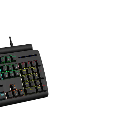
ميزات المنتج
سجيل الماكرو قابلة للتخصيص
الخلفية المختلفة حسب الرغبة
- مفتاح كامل لمكافحة الظلال
- 12 مفتاحًا للوسائط المتعددة
جودة مقاومة للبهتان/التآكل