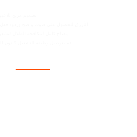
- تصميم مريح للاعب
- مزود بمفتاح OUTEMU الأزرق للحصول على صوت واضح وردود فع
- مفتاح كامل لمكافحة الظلال لتشغي
- قم بتوصيل وظيفة التشغيل & دون ال