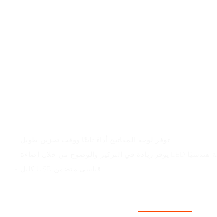
قيمة المنتج
- توفر لوحة المفاتيح أداءً ثابتًا ووقت تخزين طويل
LED البيضاء المصممة هندسيًا
- كابل USB قياسي متضمن