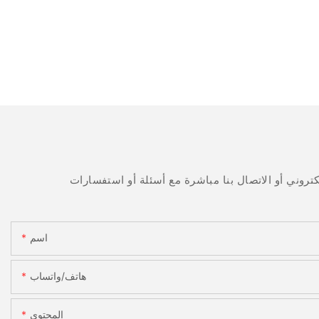
اسم
هاتف/واتساب
المحتوى