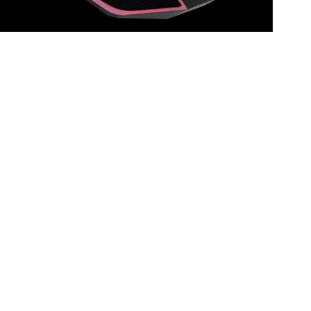
- ماوس ألعاب بإضاءة خلفية مع مفتاح DPI قابل للتعديل
- عجلة تمرير مط
- محرك بصري 2400 نقطة في البوصة للتحكم السلس والدقيق
- جانب غ
- بلاستيك ناعم الملمس غير لامع للحصول على لم