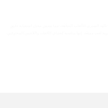
سيناريوهات التطبيق
- تم تحسين ماوس الألعاب باليد اليسرى للألعاب الشائعة، مما يضمن معدل استجابة دقيق