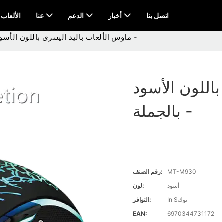
اتصل بنا
أخبار
الدعم
عنا
AI & الألعاب
ماوس الألعاب باليد اليسرى باللون الأسود بالجملة -
اللون الأسود
بالجملة -
MT-M930
رقم الصنف:
أسود
لون:
In Sتوك
التوافر:
EAN:
6970344731172