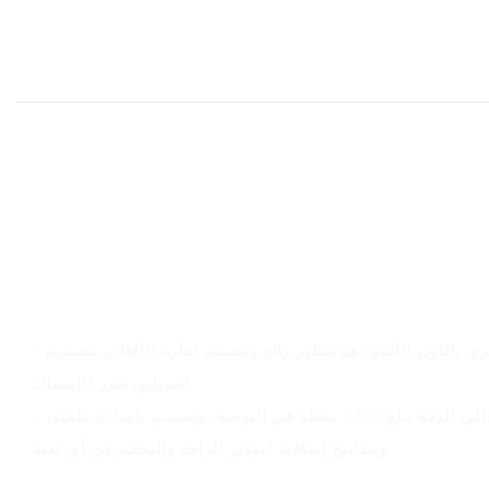
نظرة عامة على المنتج
- ماوس الألعاب ذو اليد اليسرى باللون الأسود هو مظهر رائع ومصمم لفأرة الألعاب بتصميم
انسيابي يعزز الإمساك.
- تتميز بمستشعر بصري عالي الدقة يبلغ 2400 نقطة في البوصة، وتصميم بإضاءة خلفية،
ومفاتيح إضافية لتوفير الراحة والتحكم في أي لعبة.