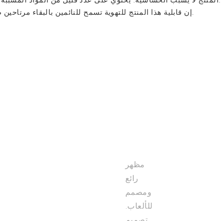
· إن قابلية هذا المنتج للتهوية تسمح للنائمين بالبقاء مرتاحين طوال الليل، وهو جانب مهم من جوانب الرفاهية لكثير من الناس.
RGB
BACKLIT
GAMING
MOUSE
مظهر
رائع
ومصمم
للألعاب.
تصميم