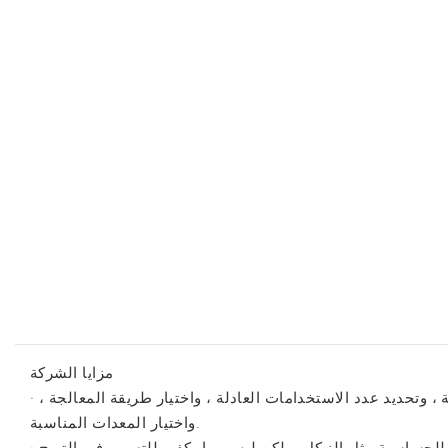
مزايا الشركة
· يتطلب إنتاج ماوس ألعاب الاجتماعات تحليلاً متعمقًا لمتطلبات التصنيع. تتضمن الخطة تصميم مخطوطات نموذجية أو نماذج أولية ، وتحديد عدد الاستخدامات العادلة ، واختيار طريقة المعالجة ،
واختيار المعدات المناسبة.