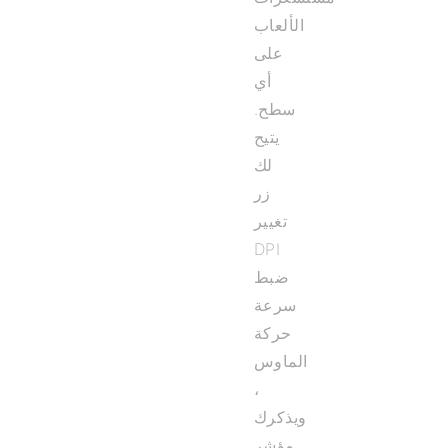
الألعاب
على
أي
سطح.
يتيح
لك
زر
تغيير
DPI
ضبط
سرعة
حركة
الماوس
،
ويذكرك
مؤشر