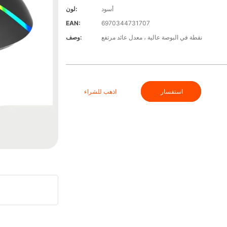
أسود
لون:
EAN:
6970344731707
نقطة في البوصة عالية ، معدل عائد مرتفع
وصف:
استفسار
اذهب للشراء