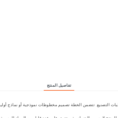
تفاصيل المنتج
· المنتج لا يسبب الحساسية. يحتوي على عدد قليل من المواد المسببة للحساسية مثل النيكل، ولكن ليس بما يكفي للتسبب في التهيج.