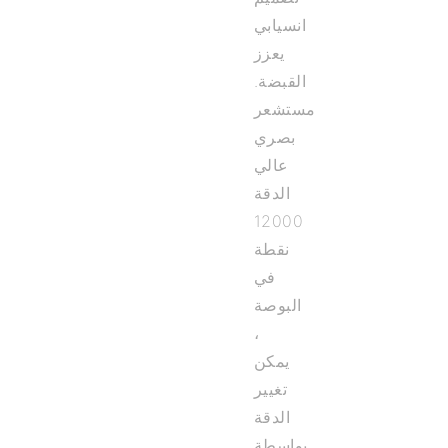
انسيابي
يعزز
القبضة.
مستشعر
بصري
عالي
الدقة
12000
نقطة
في
البوصة
،
يمكن
تغيير
الدقة
بواسطة