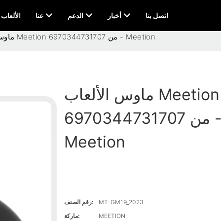
اتصل بنا
أخبار
الدعم
عنا
AI & الألعاب
ماوس الألعاب Meetion 6970344731707 من - Meetion
ماوس الألعاب Meetion
6970344731707 من -
Meetion
MT-GM19_2023
رقم الصنف:
MEETION
ماركة: