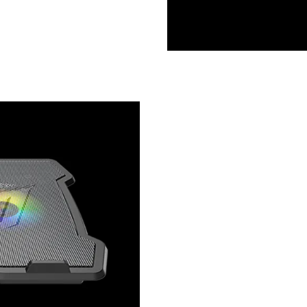
ميزات المنتج
تحتوي لوحة تبريد الألعاب CP2020 على إضاءة خلفية LED، ومراوح مزدوجة للتبريد السريع،
ريع، وإضاءة خلفية LED، وهي متوافقة مع مقاس 9-14
بوصة.