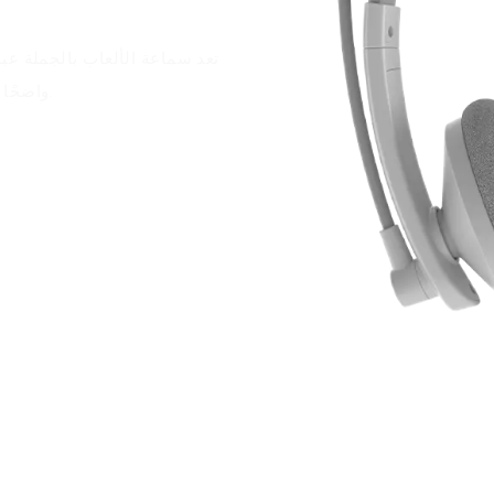
تعد سماعة الألعاب بالجملة عب
واضحًا بدون استخدام اليدين، مع ميكروفون مدمج واتصال سلكي موثوق.