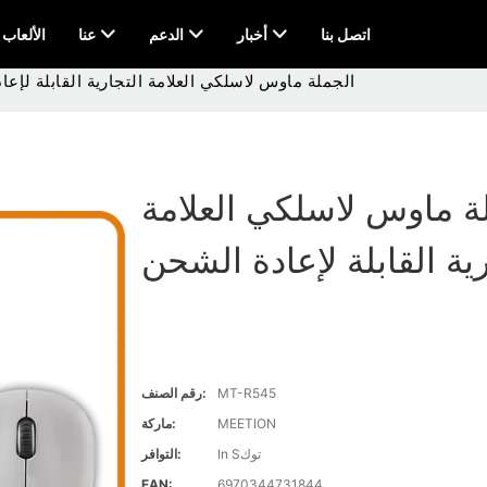
اتصل بنا
أخبار
الدعم
عنا
AI & الألعاب
الجملة ماوس لاسلكي العلامة التجارية القابلة لإع
ة ماوس لاسلكي العلامة
رية القابلة لإعادة الشحن
MT-R545
رقم الصنف:
MEETION
ماركة:
In Sتوك
التوافر:
EAN:
6970344731844