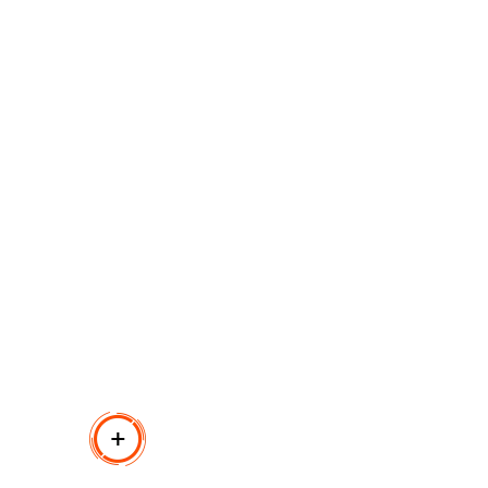
يعتمد الماوس اللاسلكي على جيل جديد من التكنولوجيا الموفرة
تلقائيًا عند الخمول، ويوفر تصميمًا مريحًا ومريحًا للاستخدام ل
التوصيل والتشغيل وعمر بطارية متين.