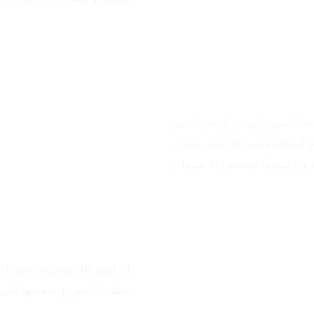
مزايا المنتج
ند اللمس ولن تنزلق من اليدين
ام الطاقة وعمر افتراضي طويل،
الماوس اللاسلكي مناسب للمك
يعمل باللمس وتصميمها المريح يجعلها مناسبة لجميع الأشخاص لاستخدامها في بيئات مختلفة.