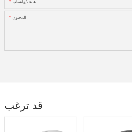
هاتف/واتساب
المحتوى
قد ترغب