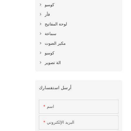
كومبو
فأر
لوحة المفاتيح
سماعة
مكبر الصوت
كومبو
الة تصوير
أرسل استفسارك
اسم
البريد الإلكتروني