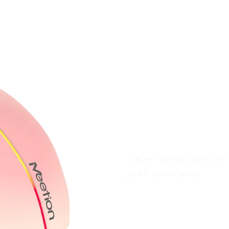
مزايا المنتج
داد تشغيل التوصيل السريع &،
وعمر المفتاح الطويل.