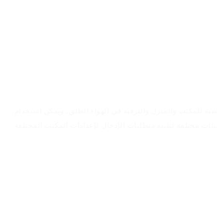
سيناريوهات التطبيق
بة للمكتب والمنزل والترفيه في الهواء الطلق، ويمكن استخدام Wired Keyboard-13