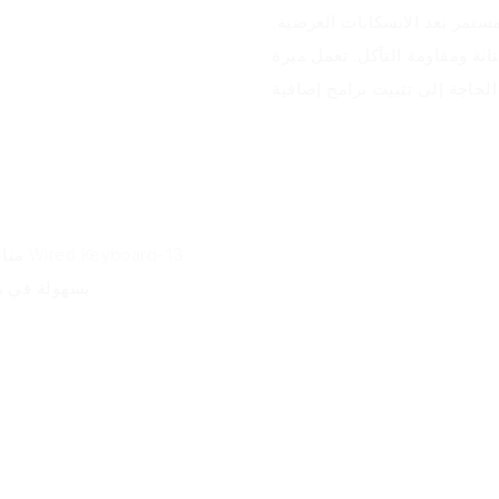
ستمر بعد الانسكابات العرضية.
نة ومقاومة التآكل. تعمل ميزة
مناس
بسهولة في بيئات مختلفة لتلبية متطلبات الإدخال لإعدادات المكتب المختلفة.