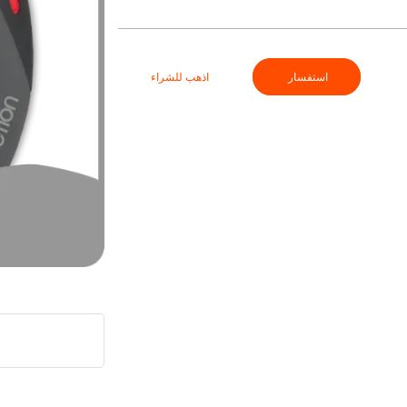
استفسار
اذهب للشراء