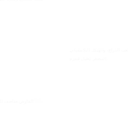
مزايا المنتج
يكل البلاستيكي ABS صديق للبيئة ومتين، وكابل USB
المضفر يطيل عمره.
الماوس مناسب للمك