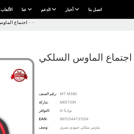
اتصل بنا
أخبار
الدعم
عنا
AI & الألعاب
اجتماع الماوس السلكي - -
- -
MT-M380
رقم الصنف:
MEETION
ماركة:
In Sتوك
التوافر:
EAN:
6970344731554
ماوس سلكي عمودي بصري
وصف: