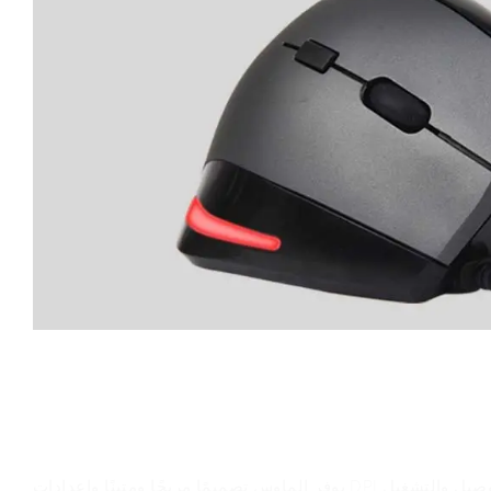
قيمة المنتج
يوفر الماوس تصميمًا مريحًا ومتينًا وإعدادات DPI قابلة للتعديل وميزة التوصيل والتشغيل