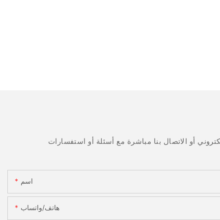
اسم
هاتف/واتساب