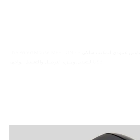
نظرة عامة على المنتج
The Wired Mouse MEETION - - عبارة عن ماوس عمودي للمكتب سلكي M380 مع DPI قابل
للتعديل وميزة التوصيل والتشغيل لواجهة USB.