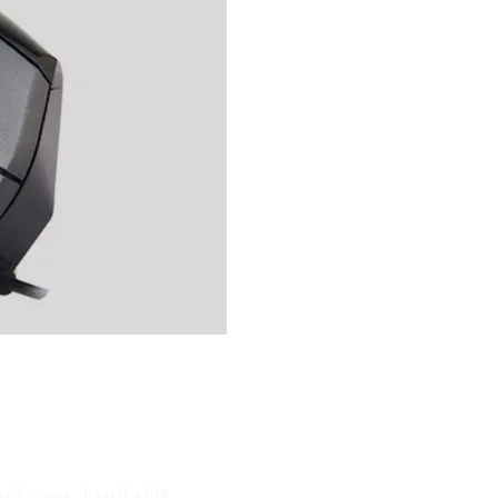
ميزات المنتج
اوس بمواد حماية البيئة ABS، وشكل انسيابي مريح، ومفتاح DPI قابل للتعديل،