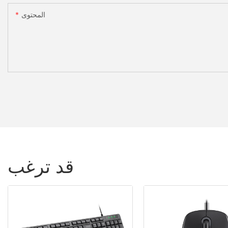
المحتوى
قد ترغب