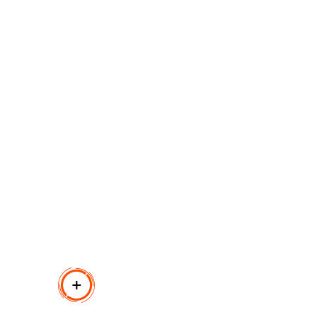
تم تصميم الم
وكابل USB مجدول، وبلاستيك ناعم الملمس غير لامع.