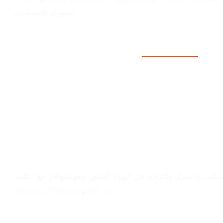
لسهولة الاستخدام.
سيناريوهات التطبيق
تب والمنزل والترفيه في الهواء الطلق، وهو متوافق مع أنظمة Win
XP/Vista 7/8/10/11 وMAC OS.