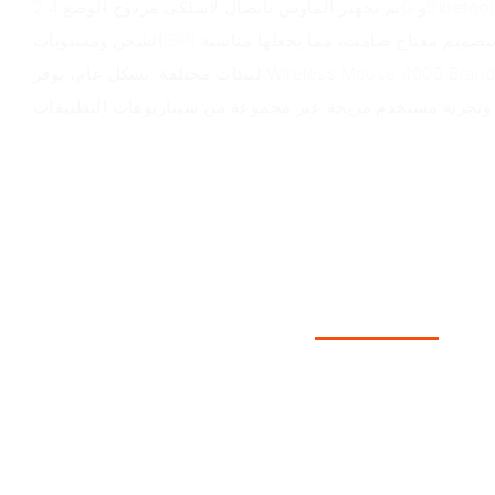
تم تجهيز الماوس باتصال لاسلكي مزدوج الوضع 2.4G وBluetooth، مع بطارية قابلة لإعادة
الشحن ومستويات DPI قابلة للتعديل. كما أنها تتميز بتصميم مفتاح صامت، مما يجعلها مناسبة
لبيئات مختلفة. بشكل عام، يوفر Wireless Mouse 4000 Brand-3 مزايا عالية القيمة وموفرة
قيمة المنتج