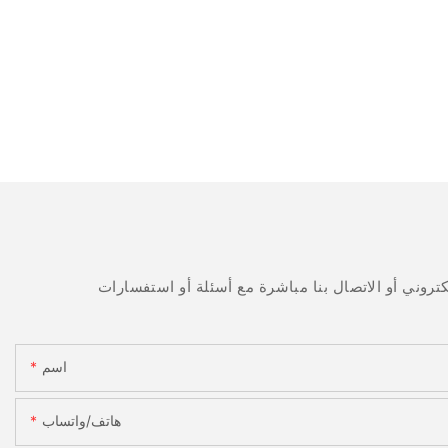
اسم
هاتف/واتساب