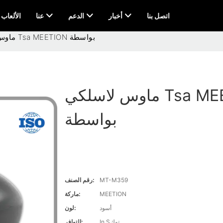
اتصل بنا
أخبار
الدعم
عنا
AI & الألعاب
ماوس لاسلكي Tsa MEETION بواسطة
ماوس لاسلكي Tsa MEETION
بواسطة
MT-M359
رقم الصنف:
MEETION
ماركة:
أسود
لون:
In Sتوك
التوافر: