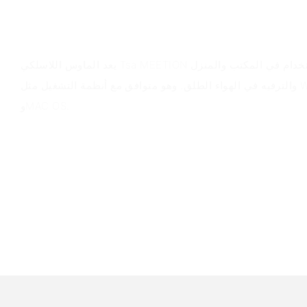
سيناريوهات التطبيق
يعد الماوس اللاسلكي Tsa MEETION من شركة مناسبة للاستخدام في المكتب والمنزل
والترفيه في الهواء الطلق. وهو متوافق مع أنظمة التشغيل مثل Windows XP وVista 7/8/10/11
وMAC OS.