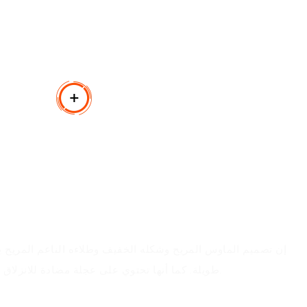
إن تصميم الماوس المريح وشكله الخفيف وطلاءه الناعم المريح يج
طويلة. كما أنها تحتوي على عجلة مضادة للانزلاق ومقاومة للعرق وسهلة التنظيف.