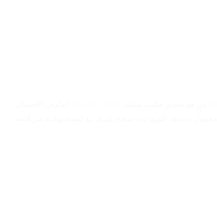
نظرة عامة على المنتج
الماوس اللاسلكي Tsa MEETION من هو ماوس مكتب سلكي USB ذو تصميم مريح يناسب اليد