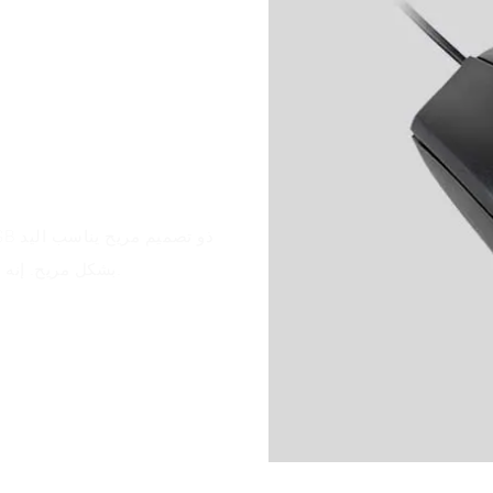
بشكل مريح. إنه محمول وخفيف الوزن وله سطح بلوري مع لمسة نهائية غير لامعة.