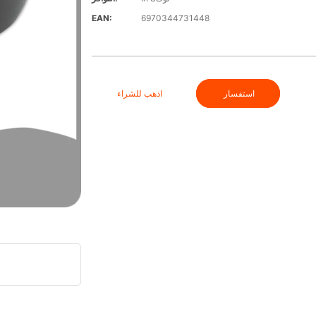
EAN:
6970344731448
استفسار
اذهب للشراء