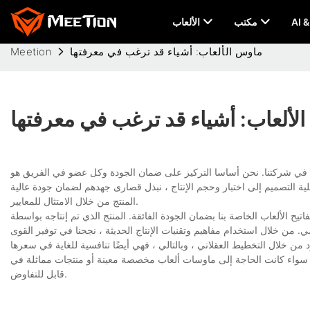
مكتب
الألعاب
ماوس الألعاب: أشياء قد ترغب في معرفتها
Meetion
لألعاب: أشياء قد ترغب في معرفتها
 في شركتنا. نحن أساسا التركيز على ضمان الجودة وكل عضو في الفريق هو
 التصميم إلى اختبار وحجم الإنتاج ، نبذل قصارى جهدهم لضمان جودة عالية
المنتج من خلال الامتثال للمعايير.
يح الألعاب الخاصة بنا بضمان الجودة الفائقة. المنتج الذي تم إنتاجه بواسطة
علمي. من خلال استخدام مفاهيم وتقنيات الإنتاج الحديثة ، نجحنا في توفير القوى
جة إلى ماوسات ألعاب مخصصة معينة أو منتجات مماثلة في Meetion، فنحن دائمًا على استعداد. وموك
قابل للتفاوض.