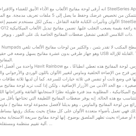
Tانه أرقى
لوحة مفاتيح الألعاب
مع الأداء الأنيق للغشاء والاقتراحات التك
الألوان وتأثيرات الكتابة فائقة التفاعل ، يمكن لكل مستخدم تصميم إعداده المث
CHERRY (R) MX Red ذات التلامس الذهبي تشغيل ضغطات المفاتيح الخاصة بك على الفور ، ويوفر التمرير الكامل للمفاتيح تقنية مكافحة الظلال الكاملة.
س
المفاتيح الخاصة به. تم تقليل الحواف بشكل مبهج ، والتصميم الانسيابي جذاب للغاية.
واحدة من أفضل اختيارات لوحة مفات
قزح من الإضاءة الخلفية وماوس لتغيير الألوان باللون الوردي والأرجواني وا
ا في وضع ثابت أو تنفس في ثلاثة خيارات للسرعة. كما أن لديها ثلاثة نطاقات 
ائع من لوحة المفاتيح والماوس ، وهو بديلنا لأفضل مجموعة لوحة مفاتيح / ماوس
لك فهي تعمل بأضواء متعددة الألوان على كل مفتاح بحيث يمكنك رؤيتها ببساطة 
اء أو صفراء بحيث تظهر الملصق بوضوح. إنها لوحة مفاتيح سريعة الاستجابة مخصص
تضع شركة Meetion Tech Co.، LTD آلية تقييم منتظمة ومستقلة وشفافة وموضوعية لتقييم أداء الدولة.