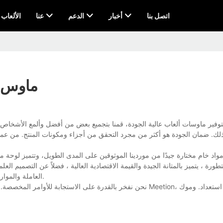
اتصل بنا
أخبار
الدعم
عنا
AI & الألعاب
ماوس ا
توفير ماوسات ألعاب عالية الجودة، قمنا بتجميع بعض من أفضل وألمع الأشخاص
ك. ضمان الجودة هو أكثر من مجرد التحقق من أجزاء ومكونات المنتج. من عملية
د خام مختارة جيدًا من موردينا الموثوقين على المدى الطويل، وتتميز لوحة مفات
متطورة ، يتميز بالمتانة الجيدة والقيمة الاقتصادية العالية ، فضلاً عن التصميم ال
العاملة والموارد من خلال التخطيط العقلاني ، وبالتالي ، فهي أيضًا تنافسية للغاية في سعرها.
نحن نفخر بالقدرة على الاستجابة للأوامر المخصصة. سواء كانت الحا