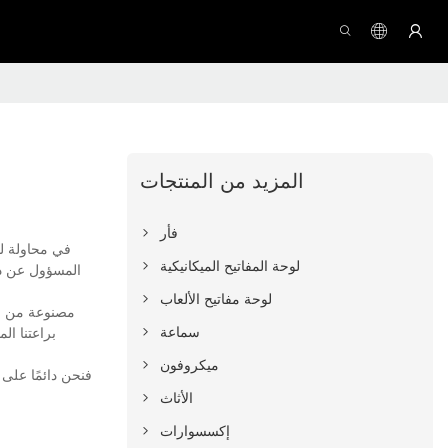
المزيد من المنتجات
فأر
في محاولة ل
لوحة المفاتيح الميكانيكية
المسؤول عن ذل
لوحة مفاتيح الألعاب
مصنوعة من موا
سماعة
براعتنا ال
ميكروفون
الأثاث
إكسسوارات