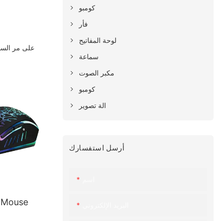
كومبو
فأر
لوحة المفاتيح
على مر السني
سماعة
مكبر الصوت
كومبو
الة تصوير
أرسل استفسارك
اسم
g Mouse
البريد الإلكتروني