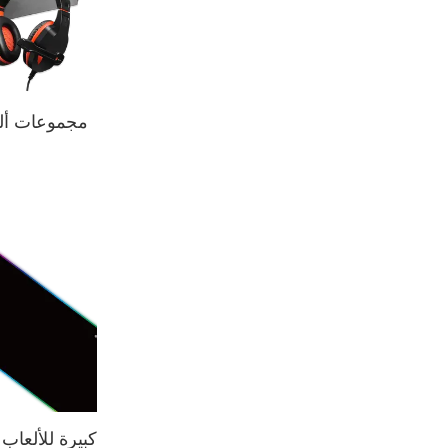
مجموعات ألع
لوحة ماوس RGB كبيرة للألعاب