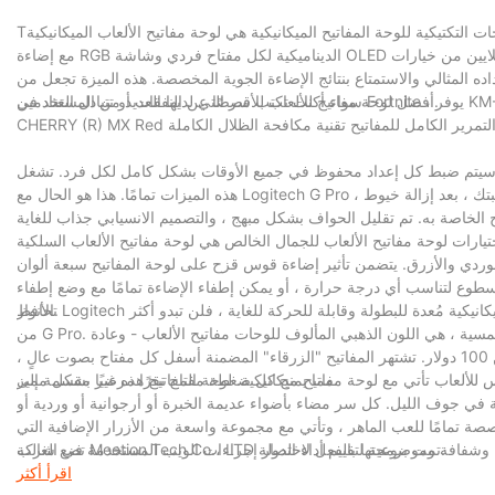
تيكية للوحة المفاتيح الميكانيكية هي لوحة مفاتيح الألعاب الميكانيكية SteelSeries Apex 5 Hybrid.
مع إضاءة RGB الديناميكية لكل مفتاح فردي وشاشة OLED الحساسة ، ستتمكن من تخصيص عرضك وحفظ ما يصل إلى 5 ملفات تعريف مدمجة. مع الملايين من خيارات
الي والاستمتاع بنتائج الإضاءة الجوية المخصصة. هذه الميزة تجعل من SteelSeries Apex
أفضل لوحة مفاتيح للألعاب للأسر التي لديها العديد من المستخدمين.
سواء أكنت تكتب قصصًا عن النفقات أو تتبادل العتاد في Fortnite ، يوفر KM-G12 تجربة كتابة رائعة بقيمة يصعب التغلب عليها. تضمن مفاتيح تبديل الألعاب الميكانيكية
يتم ضبط كل إعداد محفوظ في جميع الأوقات بشكل كامل لكل فرد. تشغل Numpads خاصية فعلية لسطح المكتب لا تقدر بثمن ، والكثير من لوحات مفاتيح الألعاب تلغي
هذه الميزات تمامًا. هذا هو الحال مع Logitech G Pro ، وهو جهاز طرفي بدون عشرة مفاتيح يسهل وضعه في حقيبتك ، بعد إزالة خيوط USB القابلة للإزالة. Tمربع لوحة
يح الألعاب للجمال الخالص هي لوحة مفاتيح الألعاب السلكية Havit Rainbow الخلفية والماوس. لوحة المفاتيح هذه تعطي انطباعًا ، مع
لوردي والأزرق. يتضمن تأثير إضاءة قوس قزح على لوحة المفاتيح سبعة ألوان
سطوع لتناسب أي درجة حرارة ، أو يمكن إطفاء الإضاءة تمامًا مع وضع إطفاء
الأنوار.
تحافظ Logitech على المساحة صغيرة ، مع الحد الأدنى من الأزرار الإضافية ، ولكن إذا كنت تريد لوحة مفاتيح ميكانيكية مُعدة للبطولة وقابلة للحركة للغاية ، فلن تبدو أكثر
من G Pro. تعد لوحات المفاتيح الميكانيكية ، المطلوبة منذ فترة طويلة نظرًا لاستجابتها الفائقة واقتراحاتها اللمسية ، هي اللون الذهبي المألوف للوحات مفاتيح الألعاب - وعادة
ما يتم تسعيرها لتتناسب مع هذه الحالة. إنه يوفر ضغطات المفاتيح اللطيفة التي تحتاجها بأقل من 100 دولار. تشتهر المفاتيح "الزرقاء" المضمنة أسفل كل مفتاح بصوت عالٍ ،
مما يمنح كل ضغطة مفتاح نقرًا مرضيًا بشكل مميز.
 للألعاب تأتي مع لوحة مفاتيح ميكانيكية. لوحة المفاتيح هذه غير مقسمة إلى
في جوف الليل. كل سر مضاء بأضواء عديمة الخبرة أو أرجوانية أو وردية أو
ة تمامًا للعب الماهر ، وتأتي مع مجموعة واسعة من الأزرار الإضافية التي
تمت برمجتها بالفعل لاختصار إجراءات الويب المستخدمة في الغالب.
اقرأ أكثر