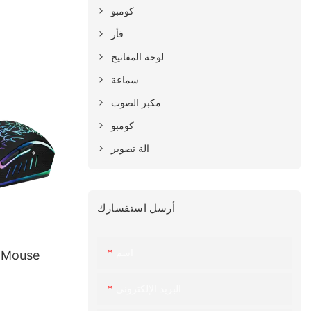
كومبو
فأر
لوحة المفاتيح
سماعة
مكبر الصوت
كومبو
الة تصوير
أرسل استفسارك
اسم
g Mouse
البريد الإلكتروني