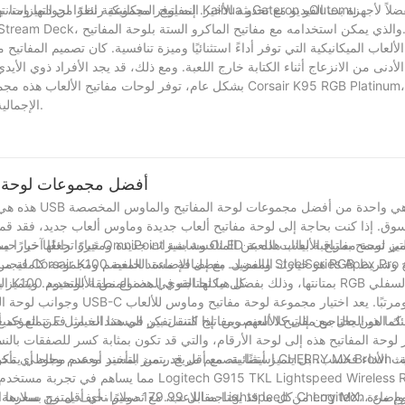
المفاتيح الميكانيكية نظرًا لجودتها ومتانتها. كما طورت شركات مصنعة أخرى إصداراتها الخاصة من هذه المفاتيح، مثل Kaihua وGateron وOutemu.
دمو البث أيضًا دعم برنامج Elgato Stream Deck، والذي يمكن استخدامه مع مفاتيح الماكرو الستة بلوحة المفاتيح.
الأدنى من الانزعاج أثناء الكتابة خارج اللعبة. ومع ذلك، قد يجد الأفراد ذوي الأي
بشكل عام، توفر لوحات مفاتيح الألعاب هذه مجموعة من الميزات 
الإجمالية القصيرة والعمر الطويل، كواحد من أفضل الخيارات من حيث الأداء والمتانة.
أفضل مجموعات لوحة المفاتيح وا
هذه هي أجهزة 
سوق. إذا كنت بحاجة إلى لوحة مفاتيح ألعاب جديدة وماوس ألعاب جديد، فقد قمنا
الإضاءة RGB الذي يغطي الحواف والجزء العلوي من لوحة المفاتيح، يوفر جهاز K100 كل ما تحتاجه في هذه المنطقة بالتحديد.
وجوانب لوحة المفاتيح للإضاء
أولئك الذين يحتاجون إلى كلا العنصرين. إذا كنت تفكر في هذا الخيار، فمن المؤكد
إلى الأدلة ذات الصلة أدناه للحصول على المزيد من الخيار
مما يساهم في تجربة مستخدم سلسة حتى أثناء 