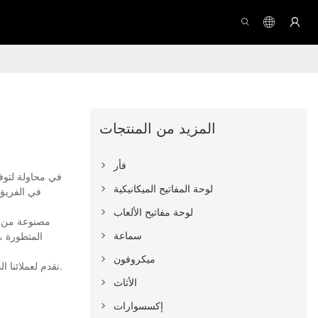
المزيد من المنتجات
فأر
في محاولة لتوف
لوحة المفاتيح الميكانيكية
في الفريق 
لوحة مفاتيح الألعاب
مصنوعة من مو
سماعة
المتطورة ، 
ميكروفون
في Meetion، نقدم لعملائنا الذين يميلون إلى التعامل معنا عينات للاختبار والدراسة، الأمر الذي سيزيل بالتأكيد شكوكهم حول جودة وأداء أفضل كراسي الألعاب في أستراليا.
الأثاث
إكسسوارات