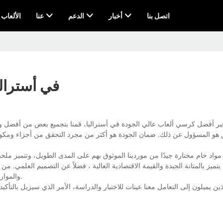
اتصل بنا
أخبار
الدعم
عنا
AI & الألعاب
أفضل كرسي ألعاب في Meeting في أست
ير أفضل كرسي ألعاب عالي الجودة في أستراليا، قمنا بتجميع بعض من أفضل 
هو المسؤول عن ذلك. ضمان الجودة هو أكثر من مجرد التحقق من أجزاء ومكونات
اد خام مختارة جيدًا من موردينا الموثوق بهم على المدى الطويل، وتتميز ملحقات 
يتميز بالمتانة الجيدة والقيمة الاقتصادية العالية ، فضلاً عن التصميم العلمي. من
والموارد من خلال التخطيط العقلاني ، وبالتالي ، فهي أيضًا تنافسية للغاية في سعرها.