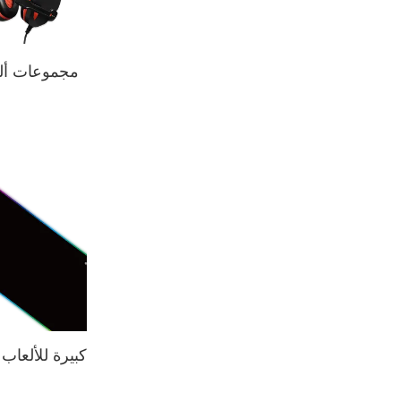
مجموعات ألع
لوحة ماوس RGB كبيرة للألعاب