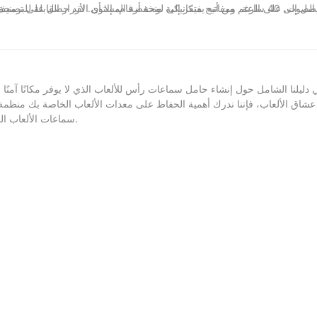
لجانب الأيسر مفيدة للاعبين الراغبين في استكشاف البرامج المصاحبة. أخيرًا،
في أجهزة الكمبيوتر المتكاملة الأرخص أو أجهزة الكمبيوتر المحمولة الرخيصة. ت
المفاتيح كاملة الحجم مع مسند معصم مريح من الإسفنج 
 دليلنا الشامل حول إنشاء حامل سماعات رأس للألعاب الذي لا يوفر مكانًا آمنً
ن عشاق الألعاب، فإننا ندرك أهمية الحفاظ على معدات الألعاب الخاصة بك منظ
سماعات الألعاب الخاص بك، بالإضافة إلى تقديم قائمة بالمواد والأدوات التي ستحتاجها للمشروع.