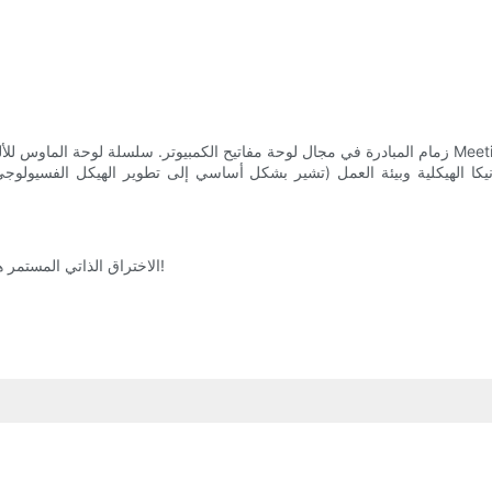
انيكا الهيكلية وبيئة العمل (تشير بشكل أساسي إلى تطوير الهيكل الفسيولوجي
الاختراق الذاتي المستمر هو الضمان لفريقنا ليكون الشركة المصنعة الرائدة لفئران الألعاب. إتصال!