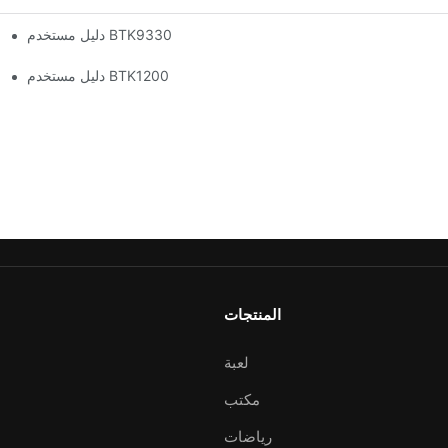
دليل مستخدم BTK9330
دليل مستخدم BTK1200
المنتجات
لعبة
مكتب
رياضات