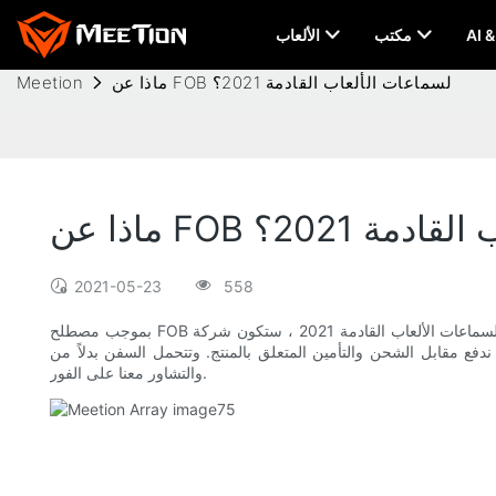
مكتب
الألعاب
ماذا عن FOB لسماعات الألعاب القادمة 2021؟
Meetion
ب القادمة 2021؟
2021-05-23
558
بموجب مصطلح FOB لسماعات الألعاب القادمة 2021 ، ستكون شركة Meetion Tech Co.، LTD مسؤولة عن التعامل مع الإجراءات الجمركية. بمجرد شحن المنتج إلى الموقع المحدد من قبل العملاء ، فإننا لا نتحمل أي
المنتج. وتتحمل السفن بدلاً من Meetion المخاطر. تم توضيح الشروط والأحكام المحددة في العقد ، يرجى قراءتها بعناية
والتشاور معنا على الفور.