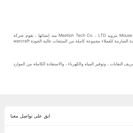
منذ إنشائها ، تقوم شركة Meetion Tech Co. ، LTD بتزويد Mouse Bungee المتفوقة. لوحة مفاتيح كمبيوتر Meetion متنوعة في الأنواع والأنماط لتلبية الاحتياجات المختلفة للعملاء. لوحة مفاتيح Meetion world of
ابق على تواصل معنا