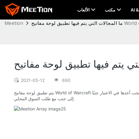
مكتب
الألعاب
Meetion
2021-05-12
690
يتم تطبيق لوحة مفاتيح World of Warcraft على نطاق واسع. لها تأثير على العالم والحياة. يمكن توسيع الوظائف وتوسيع نطاق التطبيق. التطبيق هو جزء من أبحاث السوق التي يتم إجراؤها معك. يجب أخذها في الاعتبار جنبًا
إلى جنب مع طلب السوق المحلي.