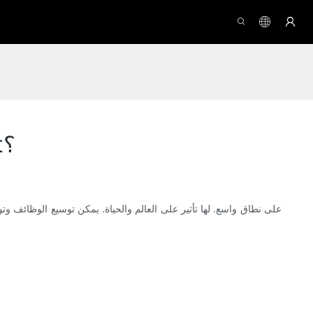
ما المجالات التي يتم فيها تطبيق لوحة مفاتيح World of Warcraft؟