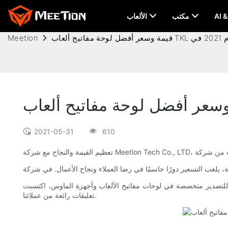
مكتب
الألعاب
Meetion
2021-05-31
610
تيح الألعاب وأجهزة الماوس، اكتسبت Meetion سمعة طيبة في التميز. من بين منتجاتنا التي نالت استحسانًا كبيرًا هي سلسلة Mouse Bungee، التي حصلت على
تعليقات رائعة من عملائنا.