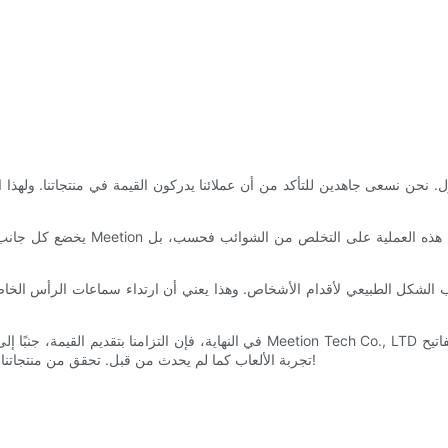
ل. نحن نسعى جاهدين للتأكد من أن عملائنا يدركون القيمة في منتجاتنا. ولهذا 
يخضع كل جانب من جوانب لوحات مفاتيح
اسب الشكل الطبيعي لأقدام الأشخاص. وهذا يعني أن ارتداء سماعات الرأس الخا
في النهاية، فإن التزامنا بتقديم القيمة، جنبًا إلى جنب مع ثقافتنا المتمثلة في إعطا
ألعاب TKL لعام 2021، فلا تنظر إلى أبعد من Meetion. تجربة الألعاب كما لم يحدث من قبل. تحقق من منتجاتنا الاستثنائية الآن!