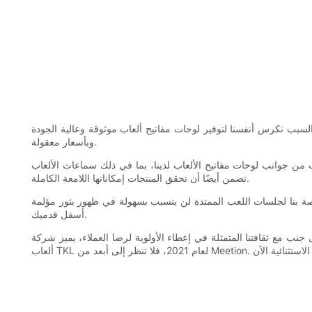
السبب نكرس أنفسنا لتوفير لوحات مفاتيح ألعاب موثوقة وعالية الجودة
وبأسعار معقولة.
 الألعاب لدينا، بما في ذلك سماعات الألعاب Meetion المصممة بعناية والمزودة بميكروفون، لعملية تحسين دقيقة. لا تساعدنا هذه العملية على التخلص من الشوائب فحسب، بل
تضمن أيضًا أن تحقق المنتجات إمكاناتها اللامعة الكاملة.
صة بنا لجلسات اللعب الممتدة لن يتسبب بسهولة في ظهور بثور مؤلمة
أسفل قدميك.
ء الأولوية لرضا العملاء، يميز شركة Meetion Tech Co., LTD في سوق لوحات مفاتيح الألعاب. لذا، إذا كنت تبحث عن أفضل لوحة مفاتيح