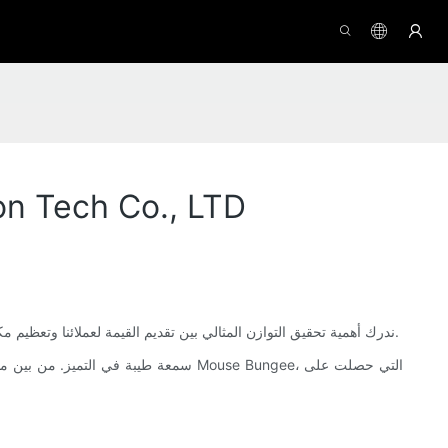
قيمة وسعر أفضل لوحة مفاتيح ألعاب TKL لعام 2021 في 
في عالم لوحات مفاتيح الألعاب شديد التنافسية، يلعب التسعير دورًا حاسمًا في رضا العملاء ونجاح الأعمال. في شركة Meetion Tech Co., LTD، ندرك أهمية تحقيق التوازن المثالي بين تقديم القيمة لعملائنا وتعظيم مكاسبنا.