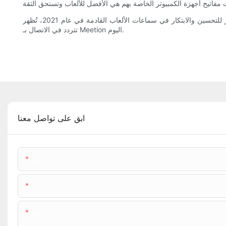
ومن خلال الالتزام بمبدأ السعي المستمر للتحسين والابتكار في سماعات الألعاب القادمة في عام 2021، تُظهر Meetion التزامها بتقديم منتجات استثنائية. إذا كنت مهتمًا بسماعات الرأس المتطورة المخصصة للألعاب، فلا
تتردد في الاتصال بـ Meetion اليوم.
ابق على تواصل معنا
اسم
هاتف/واتساب
المحتوى