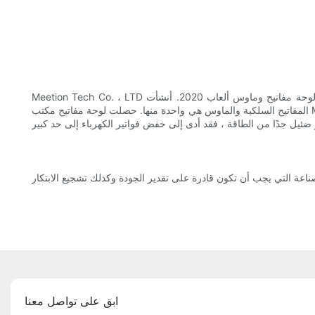
Meetion Tech Co. ، LTD معروفة جيدًا في سوق الصين. تتمثل الكفاءة الرئيسية لشركتنا في القدرة المتميزة في تصنيع أفضل لوحة مفاتيح وماوس ألعاب 2020. أنشأت Meetion عددًا من السلاسل الناجحة ، ولوحة
المفاتيح السلكية والماوس هي واحدة منها. حصلت لوحة مفاتيح مكتب Meetion على شهادة أمان. لقد اجتاز اختبارات السلامة الكهربائية التي تشمل اختبار الجهد العالي ، واختبار تيار التسرب ، واختبار مقاومة العزل ، واختبار
ابق على تواصل معنا