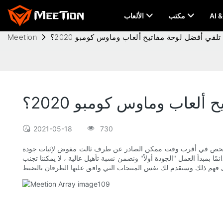
مكتب
الألعاب
لقي أفضل لوحة مفاتيح ألعاب وماوس كومبو 2020؟
Meetion
لعاب وماوس كومبو 2020؟
2021-05-18
730
2 غير كاملة. سنكون ممتنين للغاية إذا قدمت لنا تقرير الفحص في أقرب وقت ممكن الصادر عن طرف ثالث مفوض لإثبات جودة
 بمبدأ العمل "الجودة أولاً" ونضمن نسبة تأهيل عالية ، لا يمكننا تجنب