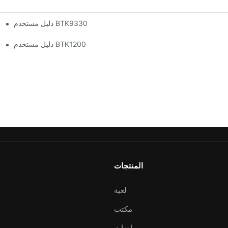
دليل مستخدم BTK9330
دليل مستخدم BTK1200
المنتجات
لعبة
مكتب
رياضات