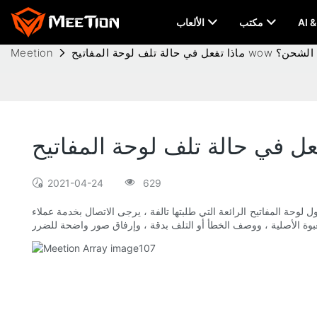
مكتب
الألعاب
 تلف لوحة المفاتيح wow أثناء الشحن؟
Meetion
2021-04-24
629
ئعة التي طلبتها تالفة ، يرجى الاتصال بخدمة عملاء Meetion Tech Co.، LTD في أقرب وقت ممكن. سننصحك بأفضل السبل للمتابعة بمجرد تأكيد الضرر وتقييمه. وعندما نتأكد من التلف أو