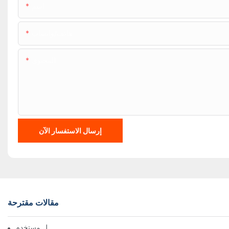
اسم
هاتف/واتساب
المحتوى
إرسال الاستفسار الآن
مقالات مقترحة
دليل مستخدم BTC1100