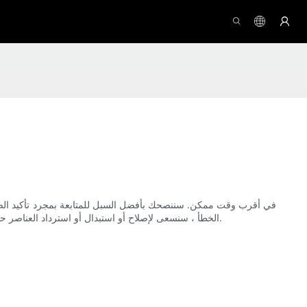
الخطأ ، سنسعى لإصلاح أو استبدال أو استرداد العناصر حيثما أمكن ذلك. للمعالجة السريعة لإرجاعك ، يرجى التأكد مما يلي: الاحتفاظ بالعبوة الأصلية ، ووصف الخطأ أو التلف بدقة ، وإرفاق صور واضحة للضرر.