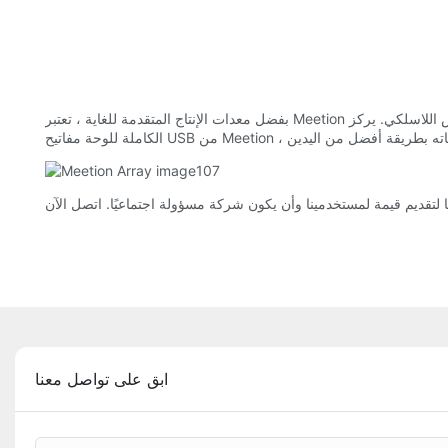
بفضل معدات الإنتاج المتقدمة للغاية ، تعتبر Meetion مرموقة عالميًا في قطاع الماوس اللاسلكي. يركز Meetion على توفير مجموعة متنوعة من لوحة المفاتيح والماوس السلكية للعملاء. يتم التحكم بإحكام في عملية الإنتاج
ابق على تواصل معنا