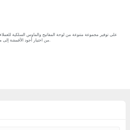
الكاملة للوحة مفاتيح USB من Meetion ، من اختيار أجود الأقمشة إلى معالجتها في الملابس الجاهزة. هذا المنتج قادر على مساعدة العامل في أداء واجباته بطريقة أفضل من اليدين.