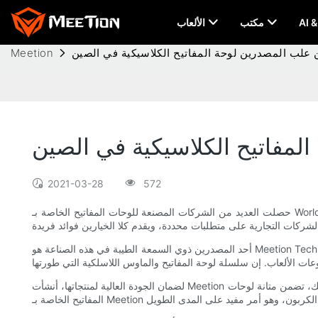
مكتب
الألعاب
ن علب المصدرين لوحة المفاتيح الكلاسيكية في الصين
Meetion
لمفاتيح الكلاسيكية في الصين
2021-03-28
572
حصلت العديد من الشركات المصنعة للوحات المفاتيح الخاصة بـ World of Warcraft Classic على اعتماد لتصدير منتجاتها. بالإضافة إلى ذلك، هناك العديد من المصدرين المتخصصين في لوحات مفاتيح الألعاب هذه. يعتمد
أحد المصدرين ذوي السمعة الطيبة في هذه الصناعة هو Meetion Tech Co., LTD. بفضل ثروة المعرفة والخبرة في مجال التصدير، نجحت شركة Meetion في تصدير لوحات مفاتيح الألعاب الخاصة بها إلى العديد من البلدان
لضمان الجودة العالية لمنتجاتها، أنشأت Meetion دائرة جودة مخصصة خصيصًا لاكتشاف وحل أي مشكلات محتملة في عملية الإنتاج. يضمن هذا النهج الاستباقي بشكل فعال تميز منتجاتهم. علاوة على ذلك، تضمن متانة لوحات