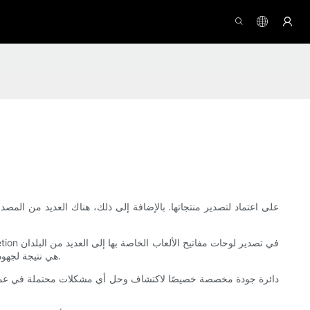
والمناطق. لقد أثبتوا أنفسهم كمورد موثوق لمجموعات الألعاب. إن سلسلة لوحة المفاتيح والماوس اللاسلكية التي طورتها Meetion هي نتيجة لجهودهم الدؤوبة وتفانيهم.