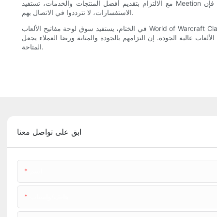
مع الالتزام بتقديم أفضل المنتجات والخدمات، تستفيد Meetion من نقاط قوتها لتلبية احتياجات العملاء. سواء كنت لاعبًا أو من عشاق الألعاب، فإن Meetion يضمن لك تجربة لعب مُرضية. لمزيد من المعلومات أو
الاستفسارات، لا تترددوا في الاتصال بهم.
في الختام، يستفيد سوق لوحة مفاتيح الألعاب World of Warcraft Classic من العديد من الشركات المصنعة والمصدرين المعتمدين. تتميز شركة Meetion Tech Co., LTD بأنها مصدر حسن السمعة، حيث تقدم مجموعة
دة والمتانة ورضا العملاء يجعل Meetion خيارًا موثوقًا به في صناعة لوحة مفاتيح الألعاب. اتصل بـ Meetion اليوم لاستكشاف أفضل الخيارات
المتاحة.
ابق على تواصل معنا
اسم
هاتف/واتساب