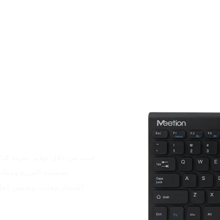
تصميمه المريح ومفات
السيناريوهات، ويحسن كفاءة