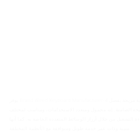
قيمة المنتج
يوفر Brand Wired Keyboard Manufacturer-4 قيمة من خلال توفير تجربة كتابة مريحة بفضل
يحه الصامتة. إنه محمول ومتعدد الاستخدامات، ومناسب لمختلف
 التشغيل من خلال أزرار الوسائط المتعددة الخاصة به. كما أنها
متينة وذات عمر خدمة طويل ومتوافقة مع الأنظمة المختلفة.