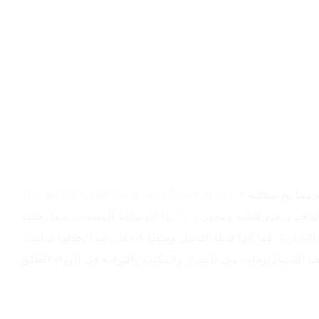
نظرة عامة على المنتج
The Brand Wired Keyboard Manufacturer-4 عبارة عن لوحة مفاتيح سلكية USB صغيرة
ذات تصميم مريح. إنه صغير الحجم ورفيع للغاية ومجهز بـ 12 زرًا للوسائط المتعددة، مما يجعله
التجارية. كما أنها قابلة للحمل وسهلة الحمل، مما يجعلها مناسبة