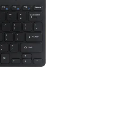
ليد والمعصم أثناء الكتابة. إنه
ية وأزرار للوسائط المتعددة
تراء والمفاتيح صامتة، مما يوفر
له وتشغيله بسهولة دون الحاجة
إلى تثبيت برامج إضافية.